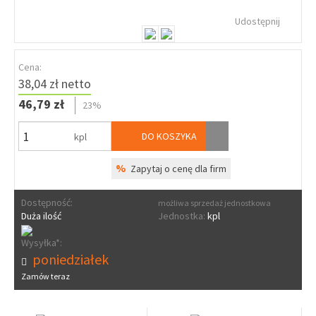
Udostępnij
Cena:
38,04 zł netto
46,79 zł
23%
DO KOSZYKA
kpl
%
Zapytaj o cenę dla firm
Dostępność:
możliwa sprzedaż jednostkowa
Duża ilość
Jednostka:
kpl
Wysyłka*:
poniedziałek
Zamów teraz