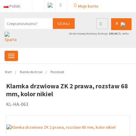
Polski
Moje konto
0
SZUKAJ
do darmowej dostawy brakuje:
299.00
ZŁ netto
Start
Klamki do drzwi
Pozostałe
Klamka drzwiowa ZK 2 prawa, rozstaw 68
mm, kolor nikiel
KL-HA-063