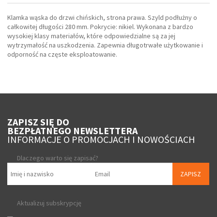
Klamka wąska do drzwi chińskich, strona prawa. Szyld podłużny o
całkowitej długości 280 mm. Pokrycie: nikiel. Wykonana z bardzo
wysokiej klasy materiałów, które odpowiedzialne są za jej
wytrzymałość na uszkodzenia. Zapewnia długotrwałe użytkowanie i
odporność na częste eksploatowanie.
ZAPISZ SIĘ DO
BEZPŁATNEGO NEWSLETTERA
INFORMACJE O PROMOCJACH I NOWOŚCIACH
Dlaczego warto się zapisać?
ZAPISZ
Aktualizuj subskrypcję