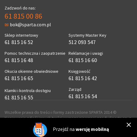
Zadzwoń do nas:
61 815 00 86
bok@sparta.com.pl
Sklep internetowy
Systemy Master Key
61 815 16 52
512 093 547
Pomoc techniczna i zaopatrzenie
Reklamacje i uwagi
61 815 16 48
61 815 16 60
Okucia okienne obwiedniowe
Księgowość
61 815 16 65
61 815 16 42
Zarząd
Klamki i kontrola dostępu
61 815 16 54
61 815 16 55
Wszelkie prawa do treści i formy zastrzeżone SPARTA 2014 ©
Kopiowanie zdjęć i innych treści wymaga pisemnej zgody Sparta sp. z
o.o.
Przejdź na
wersję mobilną
realizacja
ecreo.eu