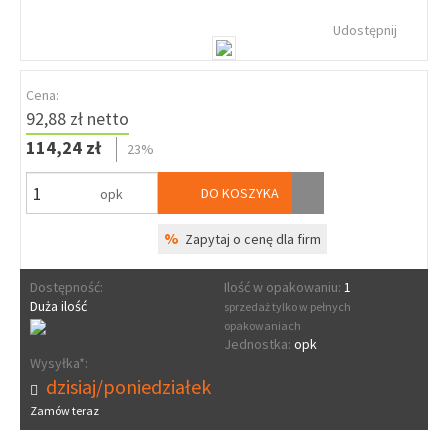
Udostępnij
Cena:
92,88 zł netto
114,24 zł
23%
DO KOSZYKA
opk
%
Zapytaj o cenę dla firm
Dostępność:
Ilość w opakowaniu:
1
Duża ilość
sprzedaż tylko w pełnych
opakowaniach
Jednostka:
opk
Wysyłka*:
dzisiaj/poniedziałek
Zamów teraz