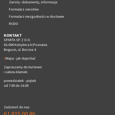
Zwroty- dokumenty, informacje
Formularz zwrotów
Formularz niezgodności w dostawie
RODO
KONTAKT
SPARTA SP. Z O.O.
62-006 Kobylnica k\Poznania
Bogucin, ul. Boczna 4
Mapa - jak dojechać
Zapraszamy do hurtowni
i salonu klamek:
poniedziałek - piątek
od 7.00 do 16.00
Zadzwoń do nas:
61 815 00 86