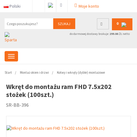
Polski
Moje konto
0
SZUKAJ
do darmowej dostawy brakuje:
299.00
ZŁ netto
Start
Montaż okien i drzwi
Kotwy i wkręty (dyble) montażowe
Wkręt do montażu ram FHD 7.5x202
stożek (100szt.)
SR-BB-396