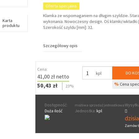
Oferta specjalna
Klamka ze wspomaganiem na długim szyldzie. Star
Karta
wykonania. Nowoczesny design. Oś klamki/wkładki 
produktu
Szerokość szyldu [mm]: 32.
Szczegółowy opis
Cena:
DO KO
kpl
41,00 zł netto
%
Cena spec
50,43 zł
23%
Dostępność:
Wysyłka
możliwa sprzedaż jednostkowa
Duża ilość
Jednostka:
kpl
dzisi
Zamów t