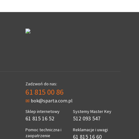
Zadzwoń do nas:
61 815 00 86
bok@sparta.com.pl
Sklep internetowy
Systemy Master Key
61 815 16 52
512 093 547
Pomoc techniczna i
Reklamacje i uwagi
zaopatrzenie
61 815 16 60