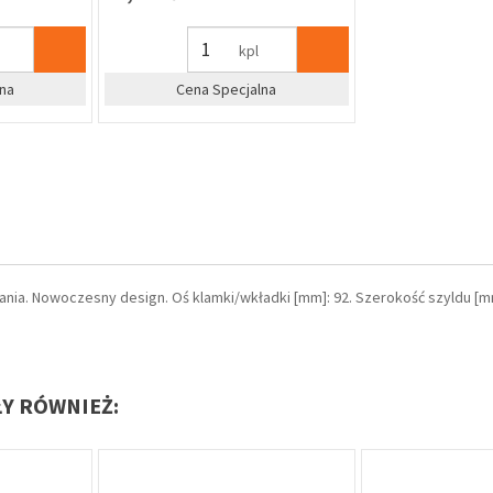
kpl
na
Cena Specjalna
ia. Nowoczesny design. Oś klamki/wkładki [mm]: 92. Szerokość szyldu [mm
ŁY RÓWNIEŻ: