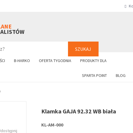
Ko
SZUKAJ
+48 61 8
LANE
NALISTÓW
SZUKAJ
ŚCI
B-HARKO
OFERTA TYGODNIA
PRODUKTY DLA
SPARTA POINT
BLOG
a
Klamka GAJA 92.32 WB biała
KL-AM-000
Udostępnij