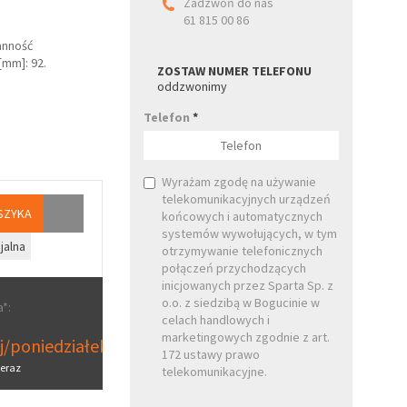
Zadzwoń do nas
61 815 00 86
anność
[mm]: 92.
ZOSTAW NUMER TELEFONU
oddzwonimy
Telefon
*
Wyrażam zgodę na używanie
telekomunikacyjnych urządzeń
SZYKA
końcowych i automatycznych
systemów wywołujących, w tym
jalna
otrzymywanie telefonicznych
połączeń przychodzących
inicjowanych przez Sparta Sp. z
o.o. z siedzibą w Bogucinie w
*:
celach handlowych i
marketingowych zgodnie z art.
aj/poniedziałek
172 ustawy prawo
eraz
telekomunikacyjne.