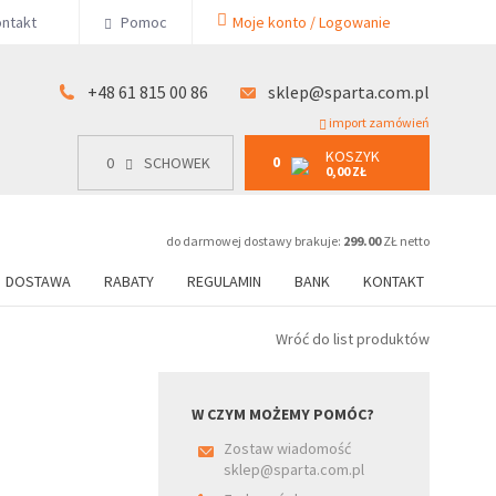
KOSZYK
ntakt
Pomoc
Moje konto / Logowanie
0
15 00 86
0
SCHOWEK
0,00 ZŁ
+48 61 815 00 86
sklep@sparta.com.pl
import zamówień
KOSZYK
0
0
SCHOWEK
0,00 ZŁ
do darmowej dostawy brakuje:
299.00
ZŁ netto
DOSTAWA
RABATY
REGULAMIN
BANK
KONTAKT
Wróć do list produktów
W CZYM MOŻEMY POMÓC?
Zostaw wiadomość
sklep@sparta.com.pl