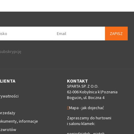
ZAPISZ
 subskrypcję
LIENTA
KONTAKT
SPARTA SP. Z O.O.
62-006 Kobylnica k\Poznania
rywatności
Bogucin, ul. Boczna 4
Mapa - jak dojechać
przedaży
Zapraszamy do hurtowni
okumenty, informacje
i salonu klamek:
 zwrotów
poniedziałek - piątek