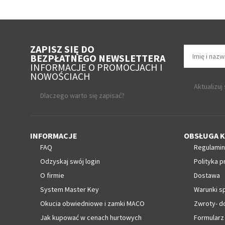
ZAPISZ SIĘ DO
BEZPŁATNEGO NEWSLETTERA
INFORMACJE O PROMOCJACH I
NOWOŚCIACH
Aktualizuj
Dlaczego warto się zapisać?
INFORMACJE
OBSŁUGA K
FAQ
Regulamin
Odzyskaj swój login
Polityka p
O firmie
Dostawa
System Master Key
Warunki s
Okucia obwiedniowe i zamki MACO
Zwroty- d
Jak kupować w cenach hurtowych
Formularz