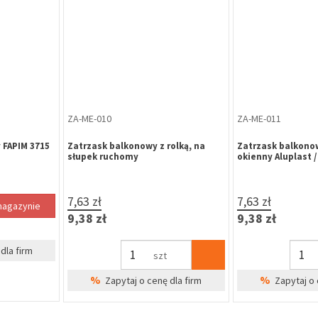
SZ-GA-009
ZP-CZ-971
kier czarny
Szyld okrągły GAMAR lakier czarny
Zamek główny nap
na wkładkę
wielopunktoweg
Metalplast-Częst
ocynk biały uniwe
2,57 zł
169,99 zł
3,16 zł
209,09 zł
kpl
%
%
dla firm
Zapytaj o cenę dla firm
Zapytaj o 