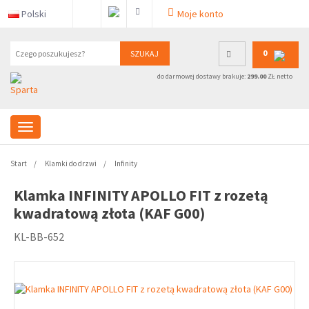
Polski
Moje konto
0
SZUKAJ
do darmowej dostawy brakuje:
299.00
ZŁ netto
Start
Klamki do drzwi
Infinity
Klamka INFINITY APOLLO FIT z rozetą
kwadratową złota (KAF G00)
KL-BB-652