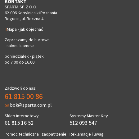
KONTAKT
SPARTA SP. Z O.O.
62-006 Kobylnica k\Poznania
Bogucin, ul. Boczna 4
Mapa - jak dojechać
Zapraszamy do hurtowni
i salonu klamek:
poniedziałek - piątek
od 7.00 do 16.00
Zadzwoń do nas:
61 815 00 86
bok@sparta.com.pl
Sklep internetowy
Systemy Master Key
61 815 16 52
512 093 547
Pomoc techniczna i zaopatrzenie
Reklamacje i uwagi