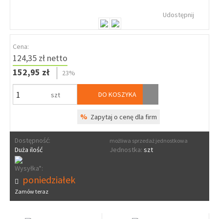
Udostępnij
Cena:
124,35 zł netto
152,95 zł
23%
DO KOSZYKA
szt
%
Zapytaj o cenę dla firm
Dostępność:
możliwa sprzedaż jednostkowa
Duża ilość
Jednostka:
szt
Wysyłka*:
poniedziałek
Zamów teraz