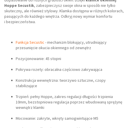
dopasowanie do różnych grubości okien. Dzięki
klamce okiennej
Hoppe Secustik
, zabezpieczysz swoje okna w sposób nie tylko
skuteczny, ale również stylowy. Klamka dostępna w różnych kolorach,
pasujących do każdego wnętrza. Odkryj nowy wymiar komfortu
i bezpieczeństwa.
Funkcja Secustic
- mechanizm blokujący, utrudniający
przesunięcie okucia okiennego od zewnątrz
Pozycjonowanie: 45 stopni
Pokrywa rozety: obracalna częściowo zakrywająca
Konstrukcja wewnętrzna: tworzywo sztuczne, czopy
stabilizujące
Trzpień: pełny Hoppe, zakres regulacji długości trzpienia
10mm, bezstopniowa regulacja poprzez wbudowaną sprężynę
wewnątrz klamki
Mocowanie: zakryte, wkręty samogwintujące M5