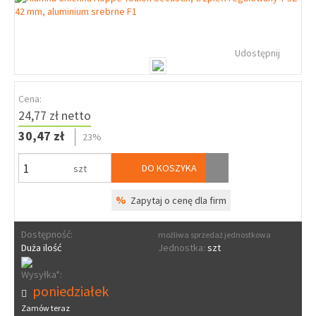
Udostępnij
Cena:
24,77 zł netto
30,47 zł
23%
DO KOSZYKA
szt
%
Zapytaj o cenę dla firm
Dostępność:
możliwa sprzedaż jednostkowa
Duża ilość
Jednostka:
szt
Wysyłka*:
poniedziałek
Zamów teraz