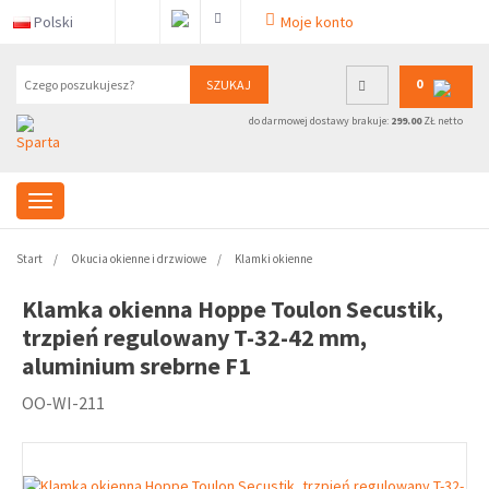
Polski
Moje konto
0
SZUKAJ
do darmowej dostawy brakuje:
299.00
ZŁ netto
Start
Okucia okienne i drzwiowe
Klamki okienne
Klamka okienna Hoppe Toulon Secustik,
trzpień regulowany T-32-42 mm,
aluminium srebrne F1
OO-WI-211