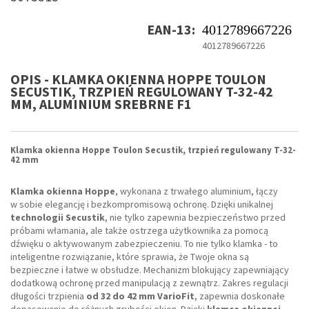
EAN-13:
4012789667226
4012789667226
OPIS - KLAMKA OKIENNA HOPPE TOULON
SECUSTIK, TRZPIEŃ REGULOWANY T-32-42
MM, ALUMINIUM SREBRNE F1
Klamka okienna Hoppe Toulon Secustik, trzpień regulowany T-32-
42 mm
Klamka okienna Hoppe
, wykonana z trwałego aluminium, łączy
w sobie elegancję i bezkompromisową ochronę. Dzięki unikalnej
technologii Secustik
, nie tylko zapewnia bezpieczeństwo przed
próbami włamania, ale także ostrzega użytkownika za pomocą
dźwięku o aktywowanym zabezpieczeniu. To nie tylko klamka - to
inteligentne rozwiązanie, które sprawia, że Twoje okna są
bezpieczne i łatwe w obsłudze. Mechanizm blokujący zapewniający
dodatkową ochronę przed manipulacją z zewnątrz. Zakres regulacji
długości trzpienia
od 32 do 42 mm VarioFit
, zapewnia doskonałe