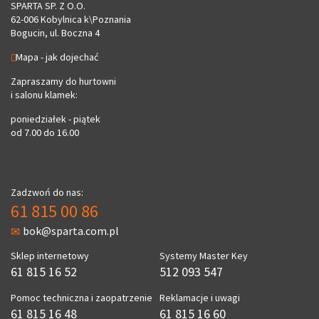
SPARTA SP. Z O.O.
62-006 Kobylnica k\Poznania
Bogucin, ul. Boczna 4
Mapa - jak dojechać
Zapraszamy do hurtowni
i salonu klamek:
poniedziałek - piątek
od 7.00 do 16.00
Zadzwoń do nas:
61 815 00 86
bok@sparta.com.pl
Sklep internetowy
Systemy Master Key
61 815 16 52
512 093 547
Pomoc techniczna i zaopatrzenie
Reklamacje i uwagi
61 815 16 48
61 815 16 60