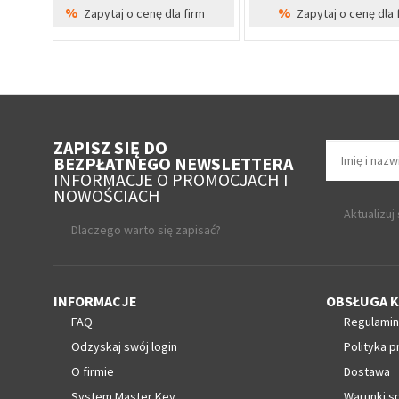
%
Zapytaj o cenę dla firm
Cena Specjal
ZAPISZ SIĘ DO
BEZPŁATNEGO NEWSLETTERA
INFORMACJE O PROMOCJACH I
NOWOŚCIACH
Aktualizuj
Dlaczego warto się zapisać?
INFORMACJE
OBSŁUGA K
FAQ
Regulamin
Odzyskaj swój login
Polityka p
O firmie
Dostawa
System Master Key
Warunki s