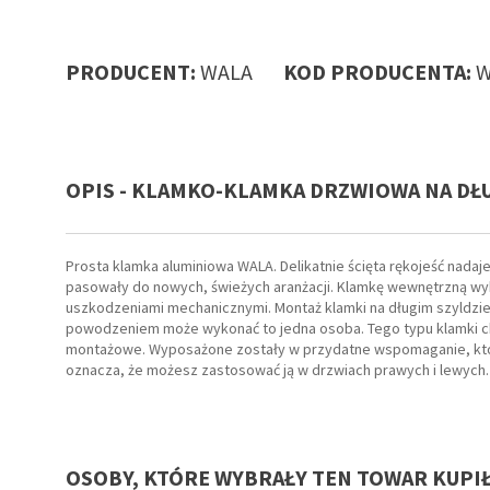
PRODUCENT:
WALA
KOD PRODUCENTA:
W
OPIS - KLAMKO-KLAMKA DRZWIOWA NA DŁU
Prosta klamka aluminiowa WALA. Delikatnie ścięta rękojeść nadaj
pasowały do nowych, świeżych aranżacji. Klamkę wewnętrzną wyk
uszkodzeniami mechanicznymi. Montaż klamki na długim szyldzie 
powodzeniem może wykonać to jedna osoba. Tego typu klamki ch
montażowe. Wyposażone zostały w przydatne wspomaganie, które
oznacza, że możesz zastosować ją w drzwiach prawych i lewych.
OSOBY, KTÓRE WYBRAŁY TEN TOWAR KUPI