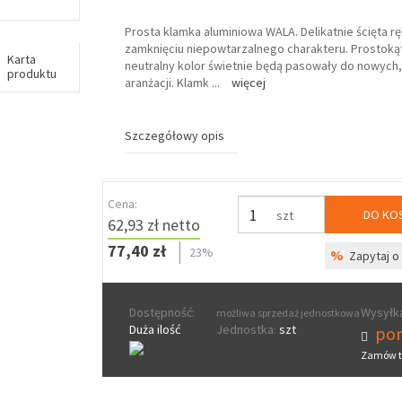
Prosta klamka aluminiowa WALA. Delikatnie ścięta r
zamknięciu niepowtarzalnego charakteru. Prostokąt
Karta
neutralny kolor świetnie będą pasowały do nowych
produktu
aranżacji. Klamk
...
więcej
Szczegółowy opis
Cena:
DO KO
szt
62,93 zł netto
77,40 zł
23%
%
Zapytaj o 
Dostępność:
Wysyłka
możliwa sprzedaż jednostkowa
Duża ilość
Jednostka:
szt
pon
Zamów t