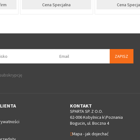
na
Cena Specjalna
Cena Sp
ZAPISZ
 subskrypcję
LIENTA
KONTAKT
SPARTA SP. Z O.O.
62-006 Kobylnica k\Poznania
rywatności
Bogucin, ul. Boczna 4
Mapa - jak dojechać
przedaży