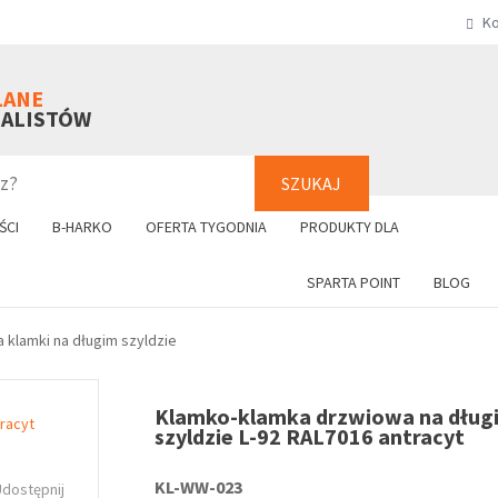
Ko
SZUKAJ
+48 61 8
LANE
NALISTÓW
SZUKAJ
ŚCI
B-HARKO
OFERTA TYGODNIA
PRODUKTY DLA
SPARTA POINT
BLOG
a klamki na długim szyldzie
Klamko-klamka drzwiowa na dług
szyldzie L-92 RAL7016 antracyt
KL-WW-023
Udostępnij