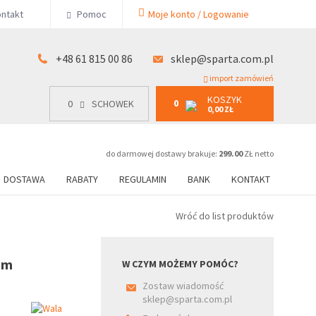
KOSZYK
ntakt
Pomoc
Moje konto / Logowanie
0
15 00 86
0
SCHOWEK
0,00 ZŁ
+48 61 815 00 86
sklep@sparta.com.pl
import zamówień
KOSZYK
0
0
SCHOWEK
0,00 ZŁ
do darmowej dostawy brakuje:
299.00
ZŁ netto
DOSTAWA
RABATY
REGULAMIN
BANK
KONTAKT
Wróć do list produktów
im
W CZYM MOŻEMY POMÓC?
Zostaw wiadomość
sklep@sparta.com.pl