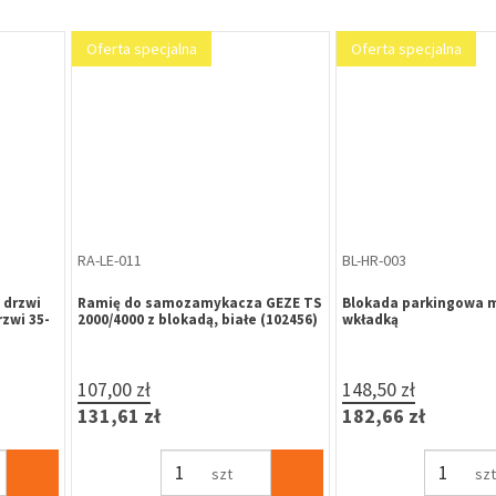
Oferta specjalna
Oferta specjalna
ZP-KR-034
RA-LE-021
cza GEZE TS
Zamek zapadkowo-zasuwkowy
Ramię z blokadą i 
3)
KARO KP-30 92/30 (041-
włącz/wyłącz do
013/K80009269) czoło P INOX 3x24
GEZE TS 2000/4000
mm uniwersalny, rygiel opadający
(102445)
41,16 zł
118,00 zł
50,63 zł
145,14 zł
szt