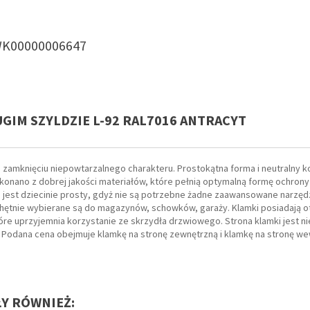
K00000006647
GIM SZYLDZIE L-92 RAL7016 ANTRACYT
e zamknięciu niepowtarzalnego charakteru. Prostokątna forma i neutralny k
onano z dobrej jakości materiałów, które pełnią optymalną formę ochrony
jest dziecinie prosty, gdyż nie są potrzebne żadne zaawansowane narzędzi
ętnie wybierane są do magazynów, schowków, garaży. Klamki posiadają o
 uprzyjemnia korzystanie ze skrzydła drzwiowego. Strona klamki jest ni
 Podana cena obejmuje klamkę na stronę zewnętrzną i klamkę na stronę we
ŁY RÓWNIEŻ: