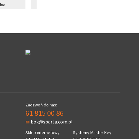
%
%
ecjalna
Zapytaj o cenę dla firm
Zapyta
Zadzwoń do nas:
61 815 00 86
bok@sparta.com.pl
Sklep internetowy
Systemy Master Key