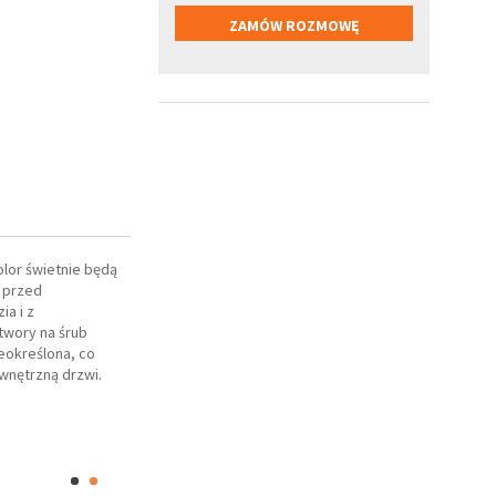
olor świetnie będą
 przed
a i z
twory na śrub
eokreślona, co
wnętrzną drzwi.