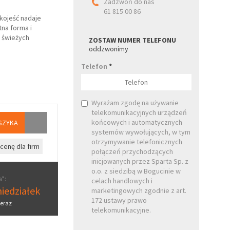
Zadzwoń do nas
61 815 00 86
ękojeść nadaje
na forma i
, świeżych
ZOSTAW NUMER TELEFONU
oddzwonimy
Telefon
*
Wyrażam zgodę na używanie
telekomunikacyjnych urządzeń
końcowych i automatycznych
SZYKA
systemów wywołujących, w tym
otrzymywanie telefonicznych
cenę dla firm
połączeń przychodzących
inicjowanych przez Sparta Sp. z
o.o. z siedzibą w Bogucinie w
*:
celach handlowych i
iedziałek
marketingowych zgodnie z art.
172 ustawy prawo
eraz
telekomunikacyjne.