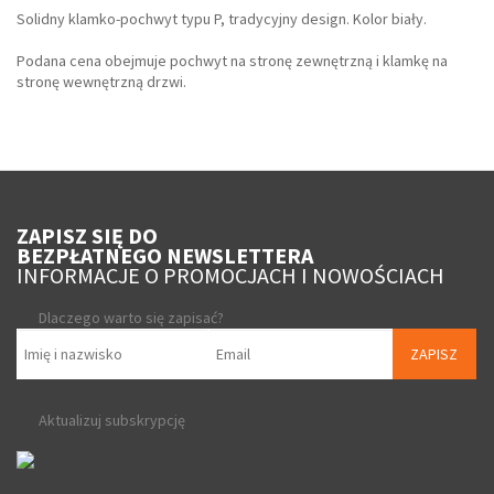
Solidny klamko-pochwyt typu P, tradycyjny design. Kolor biały.
Podana cena obejmuje pochwyt na stronę zewnętrzną i klamkę na
stronę wewnętrzną drzwi.
ZAPISZ SIĘ DO
BEZPŁATNEGO NEWSLETTERA
INFORMACJE O PROMOCJACH I NOWOŚCIACH
Dlaczego warto się zapisać?
ZAPISZ
Aktualizuj subskrypcję