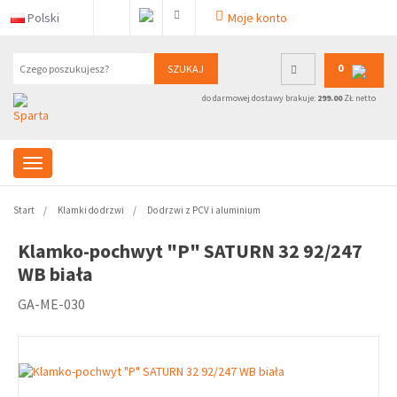
Polski
Moje konto
0
SZUKAJ
do darmowej dostawy brakuje:
299.00
ZŁ netto
Start
Klamki do drzwi
Do drzwi z PCV i aluminium
Klamko-pochwyt "P" SATURN 32 92/247
WB biała
GA-ME-030