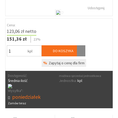
Udostępnij
Cena:
123,06 zł netto
151,36 zł
23%
DO KOSZYKA
kpl
%
Zapytaj o cenę dla firm
Dostępność:
możliwa sprzedaż jednostkowa
Średnia ilość
Jednostka:
kpl
Wysyłka*:
poniedziałek
Zamów teraz