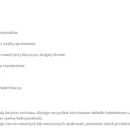
ateriałów.
zez osoby uprawnione.
 nawet przy kluczu po drugiej stronie.
u standardowi.
.
mplet kluczy.
ardy bezpieczeństwa, dlatego wszystkie atestowane wkładki bębenkowe 
 i pełną funkcjonalność.
yjąć zwrotu otwartych lub naruszonych opakowań, ponieważ takich produk