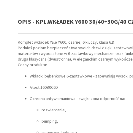
OPIS - KPL.WKŁADEK Y600 30/40+30G/40 CZ
Komplet wkładek Yale Y600, czarne, 6 kluczy, klasa 6.D
Podnieś poziom bezpieczeństwa swoich drzwi dzięki zestawowi w
materiałów i wyposażone w 6-zastawkowy mechanizm oraz funkcj
druga klasyczna (dwustronna), w eleganckim czarnym wykończen
Cechy produktu:
Wkładki bębenkowe 6-zastawkowe - zapewniają wysoki p
Atest 160B0C6D
Ochrona antywłamaniowa - zwiększona odporność na:
rozwiercanie,
bumping,
wyrywanie bębenka,