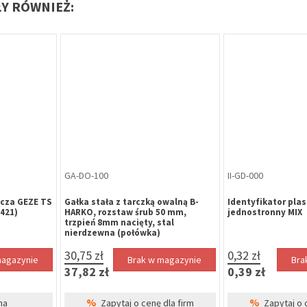
ŁY RÓWNIEŻ:
PR-KR-101
WK-LE-042
B GRANIT-1
Podpórka drzwiowa duża
Wkładka bębenko
 4.4
malowana brąz 300
DRAGON XT 35/40 ni
9,75 zł
90,45 zł
Brak w magazynie
11,99 zł
111,25 zł
%
Zapytaj o cenę dla firm
magazynie
Bra