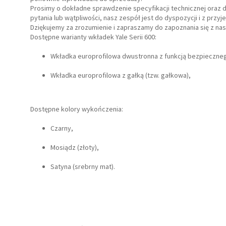
Prosimy o dokładne sprawdzenie specyfikacji technicznej oraz 
pytania lub wątpliwości, nasz zespół jest do dyspozycji i z p
Dziękujemy za zrozumienie i zapraszamy do zapoznania się z nas
Dostępne warianty wkładek Yale Serii 600:
Wkładka europrofilowa dwustronna z funkcją bezpieczne
Wkładka europrofilowa z gałką (tzw. gałkowa),
Dostępne kolory wykończenia:
Czarny,
Mosiądz (złoty),
Satyna (srebrny mat).