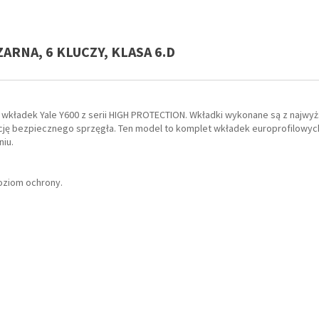
ARNA, 6 KLUCZY, KLASA 6.D
kładek Yale Y600 z serii HIGH PROTECTION. Wkładki wykonane są z najwyżs
ę bezpiecznego sprzęgła. Ten model to komplet wkładek europrofilowych:
iu.
oziom ochrony.