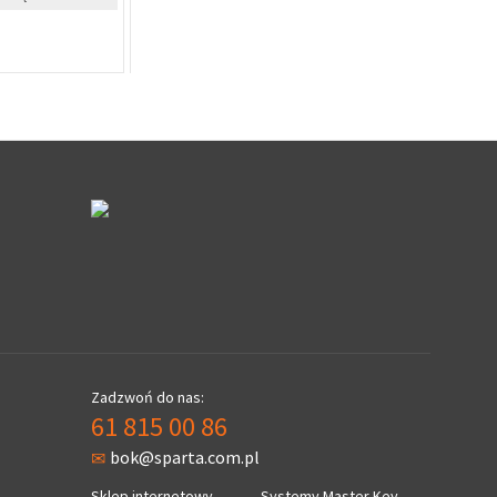
%
cenę dla firm
Zapytaj o cenę dla firm
Zadzwoń do nas:
61 815 00 86
bok@sparta.com.pl
Sklep internetowy
Systemy Master Key