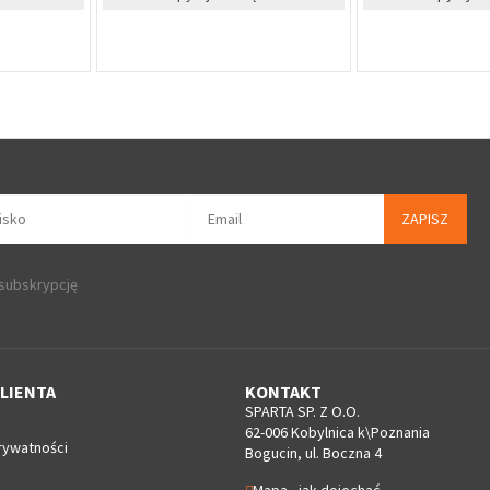
%
dla firm
Zapytaj o 
ZAPISZ
 subskrypcję
LIENTA
KONTAKT
SPARTA SP. Z O.O.
62-006 Kobylnica k\Poznania
rywatności
Bogucin, ul. Boczna 4