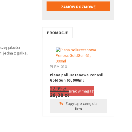
PROMOCJE
zej jakości
 jedna z gałką,
PI-PM-010
Piana poliuretanowa Penosil
GoldGun 65, 900ml
22,99 zł
Brak w magazynie
28,28 zł
%
Zapytaj o cenę dla
firm