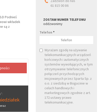
Zadzwoń do nas
61 815 00 86
 6.D Podnieś
ZOSTAW NUMER TELEFONU
awowi wkładek
oddzwonimy
ne są z
Telefon
*
Wyrażam zgodę na używanie
telekomunikacyjnych urządzeń
końcowych i automatycznych
systemów wywołujących, w tym
otrzymywanie telefonicznych
połączeń przychodzących
inicjowanych przez Sparta Sp. z
o.o. z siedzibą w Bogucinie w
celach handlowych i
marketingowych zgodnie z art.
*:
172 ustawy prawo
iedziałek
telekomunikacyjne.
eraz