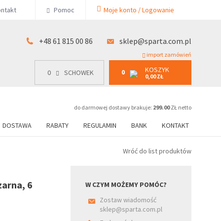
KOSZYK
ntakt
Pomoc
Moje konto / Logowanie
0
15 00 86
0
SCHOWEK
0,00 ZŁ
+48 61 815 00 86
sklep@sparta.com.pl
import zamówień
KOSZYK
0
0
SCHOWEK
0,00 ZŁ
do darmowej dostawy brakuje:
299.00
ZŁ netto
DOSTAWA
RABATY
REGULAMIN
BANK
KONTAKT
Wróć do list produktów
arna, 6
W CZYM MOŻEMY POMÓC?
Zostaw wiadomość
sklep@sparta.com.pl