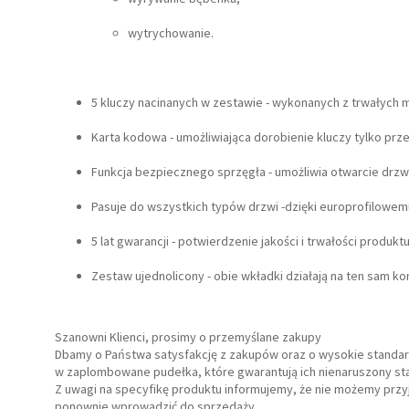
wytrychowanie.
5 kluczy nacinanych w zestawie - wykonanych z trwałych m
Karta kodowa - umożliwiająca dorobienie kluczy tylko pr
Funkcja bezpiecznego sprzęgła - umożliwia otwarcie drzwi
Pasuje do wszystkich typów drzwi -dzięki europrofilowem
5 lat gwarancji - potwierdzenie jakości i trwałości produktu
Zestaw ujednolicony - obie wkładki działają na ten sam ko
Szanowni Klienci, prosimy o przemyślane zakupy
Dbamy o Państwa satysfakcję z zakupów oraz o wysokie stand
w zaplombowane pudełka, które gwarantują ich nienaruszony stan
Z uwagi na specyfikę produktu informujemy, że nie możemy prz
ponownie wprowadzić do sprzedaży.