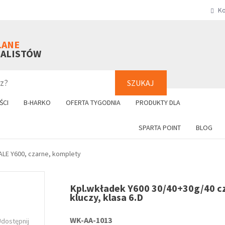
Ko
SZUKAJ
+48 61 8
LANE
NALISTÓW
SZUKAJ
ŚCI
B-HARKO
OFERTA TYGODNIA
PRODUKTY DLA
SPARTA POINT
BLOG
ALE Y600, czarne, komplety
Kpl.wkładek Y600 30/40+30g/40 cz
kluczy, klasa 6.D
WK-AA-1013
Udostępnij