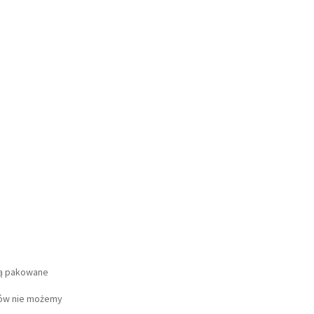
są pakowane
tów nie możemy