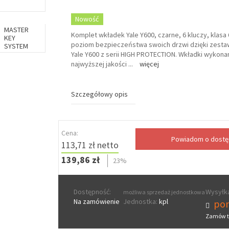
Nowość
MASTER
Komplet wkładek Yale Y600, czarne, 6 kluczy, klasa
KEY
poziom bezpieczeństwa swoich drzwi dzięki zest
SYSTEM
Yale Y600 z serii HIGH PROTECTION. Wkładki wykona
najwyższej jakości
...
więcej
Szczegółowy opis
Cena:
113,71 zł netto
139,86 zł
23%
Dostępność:
Wysyłka
możliwa sprzedaż jednostkowa
Na zamówienie
Jednostka:
kpl
pon
Zamów t