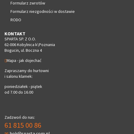
Formularz zwrotów
Formularz niezgodności w dostawie
RODO
KONTAKT
SPARTA SP. Z O.O.
62-006 Kobylnica k\Poznania
Bogucin, ul. Boczna 4
Mapa - jak dojechać
Zapraszamy do hurtowni
i salonu klamek:
poniedziałek - piątek
od 7.00 do 16.00
Zadzwoń do nas:
61 815 00 86
bok@sparta.com.pl