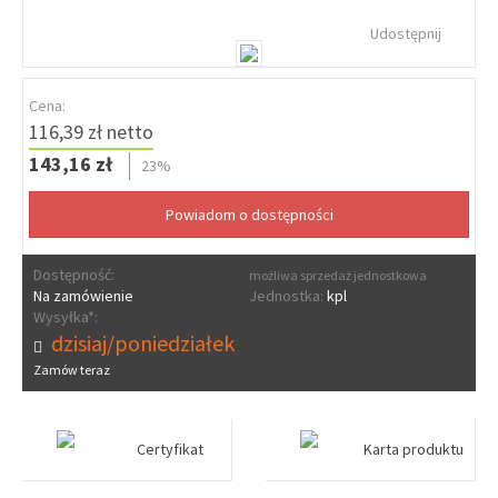
Udostępnij
Cena:
116,39 zł netto
143,16 zł
23%
Dostępność:
możliwa sprzedaż jednostkowa
Na zamówienie
Jednostka:
kpl
Wysyłka*:
dzisiaj/poniedziałek
Zamów teraz
Certyfikat
Karta produktu