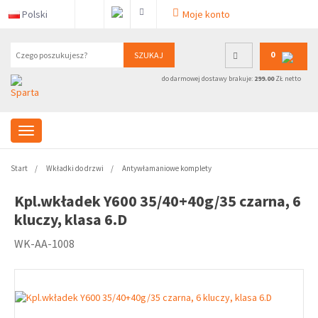
Polski
Moje konto
0
SZUKAJ
do darmowej dostawy brakuje:
299.00
ZŁ netto
Start
Wkładki do drzwi
Antywłamaniowe komplety
Kpl.wkładek Y600 35/40+40g/35 czarna, 6
kluczy, klasa 6.D
WK-AA-1008