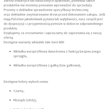
zwrotu otwartych lub naruszonych opakowań, ponieważ takich
produktów nie możemy ponownie wprowadzić do sprzedaży.
Prosimy o dokładne sprawdzenie specyfikacji technicznej
oraz dokładnie zwymiarowanie drzwi przed dokonaniem zakupu. Jeśli
mają Państwo jakiekolwiek pytania lub wątpliwości, nasz zespół jest
do dyspozycji i z przyjemnością pomoże w doborze odpowiedniego
produktu.
Dziękujemy za zrozumienie i zapraszamy do zapoznania się z naszą
ofertą.
Dostępne warianty wkładek Yale Serii 600:
Wkładka europrofilowa dwustronna z funkcją bezpiecznego
sprzęgła,
Wkładka europrofilowa z gałką (tzw. gałkowa),
Dostępne kolory wykończenia:
Czarny,
Mosiądz (złoty),