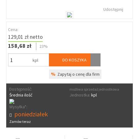
Udostępnij
Cena:
129,01 zł netto
158,68 zł
23%
DO KOSZYKA
kpl
%
Zapytaj o cenę dla firm
Dostępność:
możliwa sprzedaż jednostkowa
Średnia ilość
Jednostka:
kpl
Wysyłka*:
poniedziałek
Zamów teraz