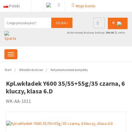
Polski
Moje konto
0
SZUKAJ
do darmowej dostawy brakuje:
299.00
ZŁ netto
Start
Wkładki do drzwi
Antywłamaniowe komplety
Kpl.wkładek Y600 35/55+55g/35 czarna, 6
kluczy, klasa 6.D
WK-AA-1011