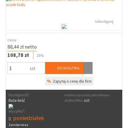
Udostępnij
Cena:
88,44 zł netto
108,78 zł
23%
DO KOSZYKA
szt
%
Zapytaj o cenę dla firm
Dostępność:
możliwa sprzedaż jednostkowa
Duża ilość
Jednostka:
szt
Wysyłka*:
poniedziałek
Zamów teraz