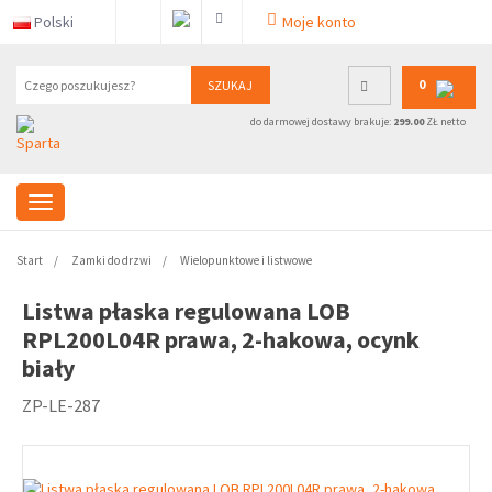
Polski
Moje konto
0
SZUKAJ
do darmowej dostawy brakuje:
299.00
ZŁ netto
Start
Zamki do drzwi
Wielopunktowe i listwowe
Listwa płaska regulowana LOB
RPL200L04R prawa, 2-hakowa, ocynk
biały
ZP-LE-287