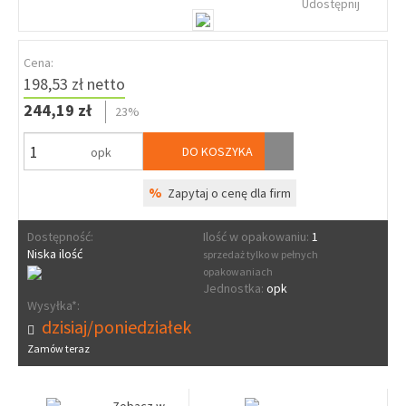
Udostępnij
Cena:
198,53 zł netto
244,19 zł
23%
DO KOSZYKA
opk
%
Zapytaj o cenę dla firm
Dostępność:
Ilość w opakowaniu:
1
Niska ilość
sprzedaż tylko w pełnych
opakowaniach
Jednostka:
opk
Wysyłka*:
dzisiaj/poniedziałek
Zamów teraz