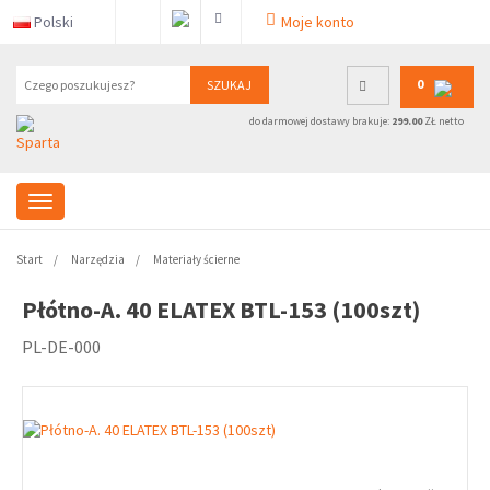
Polski
Moje konto
0
SZUKAJ
do darmowej dostawy brakuje:
299.00
ZŁ netto
Start
Narzędzia
Materiały ścierne
Płótno-A. 40 ELATEX BTL-153 (100szt)
PL-DE-000