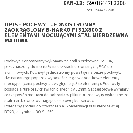
EAN-13:
5901644782206
5901644782206
OPIS - POCHWYT JEDNOSTRONNY
ZAOKRĄGLONY B-HARKO FI 32X800 Z
ELEMENTAMI MOCUJĄCYMI STAL NIERDZEWNA
MATOWA
Pochwyt jednostronny wykonany ze stali nierdzewnej SS304,
przeznaczony do montażu na drzwiach drewnianych, PCV lub
aluminiowych. Pochwyt jednostronny powstaje na bazie pochwytu
dwustronnego poprzez wyposażenie go w dodatkowe elementy
mocujące (cena pochwytu uwzględnia już te elementy). Pochwyty
posiadają rurę przy drzwiach o średnicy 32mm. Szczegółowe wymiary
oraz sposób montażu do pobrania w pliku PDF.Pochwyty wykonane ze
stali nierdzewnej wymagają okresowej konserwacji.
Polecamy środek do czyszczenia i konserwacji stali nierdzewnej
BEKO, o symbolu BO-SL-960.