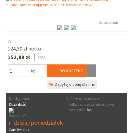
Udostępnij
Cena:
124,30 zł netto
152,89 zł
23%
DO KOSZYKA
kpl
%
Zapytaj o cenę dla firm
Dostępność:
Ilość w opakowaniu:
1
Duża ilość
możliwa sprzedaż jednostkowa
Jednostka:
kpl
Wysyłka*:
dzisiaj/poniedziałek
Zamów teraz