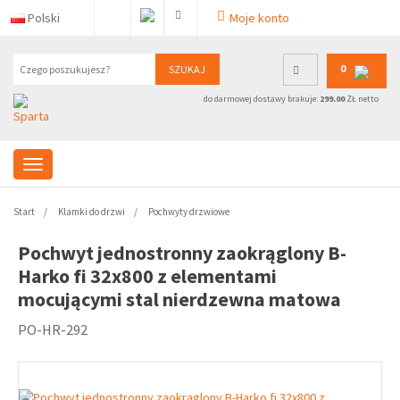
Polski
Moje konto
0
SZUKAJ
do darmowej dostawy brakuje:
299.00
ZŁ netto
Start
Klamki do drzwi
Pochwyty drzwiowe
Pochwyt jednostronny zaokrąglony B-
Harko fi 32x800 z elementami
mocującymi stal nierdzewna matowa
PO-HR-292