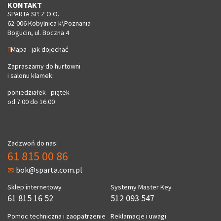
KONTAKT
SPARTA SP. Z O.O.
62-006 Kobylnica k\Poznania
Bogucin, ul. Boczna 4
Mapa - jak dojechać
Zapraszamy do hurtowni
i salonu klamek:
poniedziałek - piątek
od 7.00 do 16.00
Zadzwoń do nas:
61 815 00 86
bok@sparta.com.pl
Sklep internetowy
Systemy Master Key
61 815 16 52
512 093 547
Pomoc techniczna i zaopatrzenie
Reklamacje i uwagi