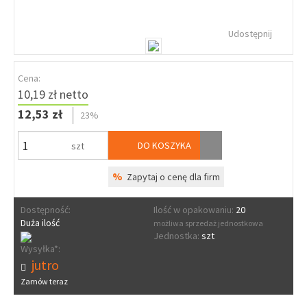
Udostępnij
Cena:
10,19 zł netto
12,53 zł
23%
DO KOSZYKA
szt
%
Zapytaj o cenę dla firm
Dostępność:
Ilość w opakowaniu:
20
Duża ilość
możliwa sprzedaż jednostkowa
Jednostka:
szt
Wysyłka*:
jutro
Zamów teraz