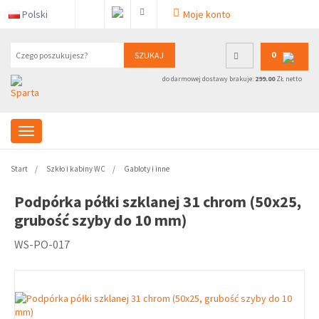
Polski
Moje konto
0
SZUKAJ
do darmowej dostawy brakuje:
299.00
ZŁ netto
Start
Szkło i kabiny WC
Gabloty i inne
Podpórka półki szklanej 31 chrom (50x25,
grubość szyby do 10 mm)
WS-PO-017