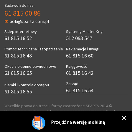
Zadzwoń do nas:
61 815 00 86
bok@sparta.com.pl
Sklep internetowy
Systemy Master Key
61 815 16 52
512 093 547
Pomoc techniczna i zaopatrzenie
Reklamacje i uwagi
61 815 16 48
61 815 16 60
Okucia okienne obwiedniowe
Księgowość
61 815 16 65
61 815 16 42
Zarząd
Klamki i kontrola dostępu
61 815 16 54
61 815 16 55
Wszelkie prawa do treści i formy zastrzeżone SPARTA 2014 ©
Kopiowanie zdjęć i innych treści wymaga pisemnej zgody Sparta sp. z
o.o.
Przejdź na
wersję mobilną
realizacja
ecreo.eu