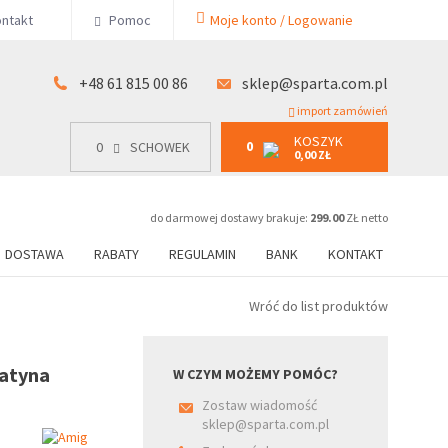
KOSZYK
ntakt
Pomoc
Moje konto / Logowanie
0
15 00 86
0
SCHOWEK
0,00 ZŁ
+48 61 815 00 86
sklep@sparta.com.pl
import zamówień
KOSZYK
0
0
SCHOWEK
0,00 ZŁ
do darmowej dostawy brakuje:
299.00
ZŁ netto
DOSTAWA
RABATY
REGULAMIN
BANK
KONTAKT
Wróć do list produktów
satyna
W CZYM MOŻEMY POMÓC?
Zostaw wiadomość
sklep@sparta.com.pl