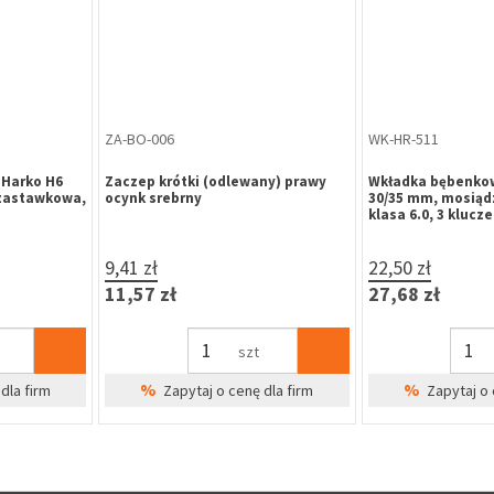
ZA-BO-006
WK-HR-511
Harko H6
Zaczep krótki (odlewany) prawy
Wkładka bębenkow
-zastawkowa,
ocynk srebrny
30/35 mm, mosiąd
klasa 6.0, 3 klucze
9,41 zł
22,50 zł
11,57 zł
27,68 zł
szt
%
%
dla firm
Zapytaj o cenę dla firm
Zapytaj o 