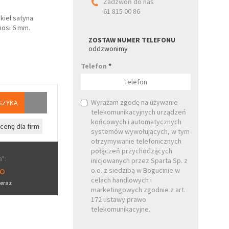
Zadzwoń do nas
61 815 00 86
kiel satyna.
osi 6 mm.
ZOSTAW NUMER TELEFONU
oddzwonimy
Telefon
*
Wyrażam zgodę na używanie
SZYKA
telekomunikacyjnych urządzeń
końcowych i automatycznych
cenę dla firm
systemów wywołujących, w tym
otrzymywanie telefonicznych
połączeń przychodzących
*:
inicjowanych przez Sparta Sp. z
ro
o.o. z siedzibą w Bogucinie w
celach handlowych i
eraz
marketingowych zgodnie z art.
172 ustawy prawo
telekomunikacyjne.