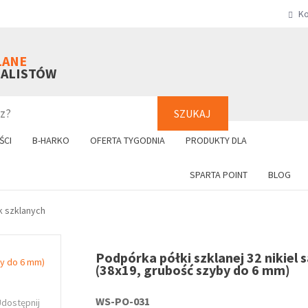
Ko
SZUKAJ
+48 61 8
LANE
NALISTÓW
SZUKAJ
ŚCI
B-HARKO
OFERTA TYGODNIA
PRODUKTY DLA
SPARTA POINT
BLOG
k szklanych
Podpórka półki szklanej 32 nikiel 
(38x19, grubość szyby do 6 mm)
WS-PO-031
Udostępnij