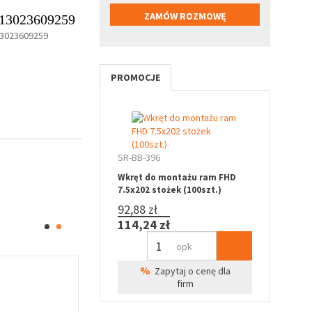
13023609259
3023609259
PROMOCJE
SR-BB-396
Wkręt do montażu ram FHD
7.5x202 stożek (100szt.)
92,88 zł
114,24 zł
opk
%
Zapytaj o cenę dla
firm