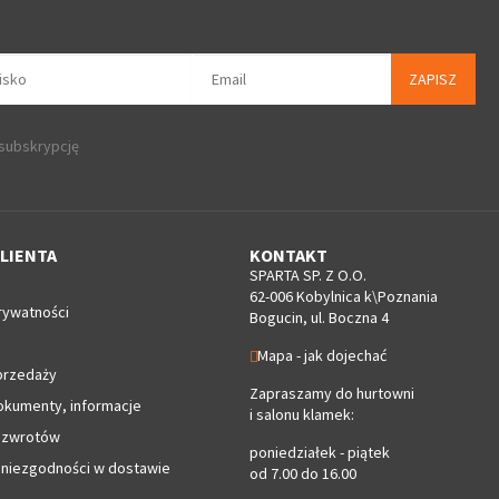
ZAPISZ
 subskrypcję
LIENTA
KONTAKT
SPARTA SP. Z O.O.
62-006 Kobylnica k\Poznania
rywatności
Bogucin, ul. Boczna 4
Mapa - jak dojechać
przedaży
Zapraszamy do hurtowni
okumenty, informacje
i salonu klamek:
 zwrotów
poniedziałek - piątek
 niezgodności w dostawie
od 7.00 do 16.00