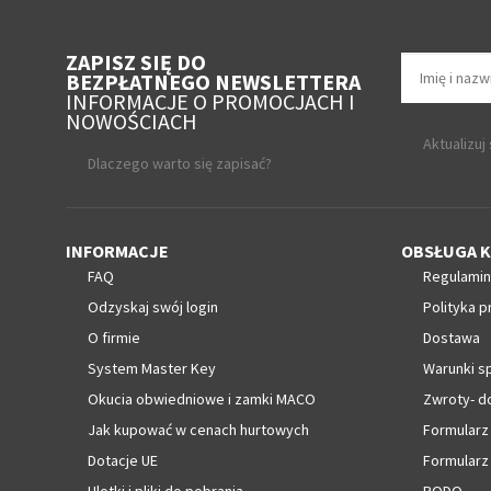
ZAPISZ SIĘ DO
BEZPŁATNEGO NEWSLETTERA
INFORMACJE O PROMOCJACH I
NOWOŚCIACH
Aktualizuj
Dlaczego warto się zapisać?
INFORMACJE
OBSŁUGA K
FAQ
Regulamin
Odzyskaj swój login
Polityka p
O firmie
Dostawa
System Master Key
Warunki s
Okucia obwiedniowe i zamki MACO
Zwroty- d
Jak kupować w cenach hurtowych
Formularz
Dotacje UE
Formularz