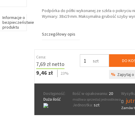
Podpórka do półki wykonanej ze szkła o pokryciu ni
Wymiary: 38x19 mm. Maksymalna grubość szyby wyn
Informacje o
bezpieczeństwie
produktu
Szczegółowy opis
Cena:
DO KO
szt
7,69 zł netto
9,46 zł
23%
%
Zapytaj o 
Dostępność:
Ilość w opakowaniu:
20
Wysyłka
Duża ilość
jut
możliwa sprzedaż jednostkowa
Jednostka:
szt
Zamów t