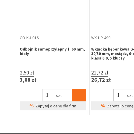
OD-KU-016
WK-HR-499
 40 mm,
Odbojnik samoprzylepny fi 60 mm,
Wkładka bębenkowa B-
biały
30/30 mm, mosiądz, 6
klasa 6.0, 5 kluczy
2,50 zł
21,72 zł
3,08 zł
26,72 zł
szt
szt
%
%
irm
Zapytaj o cenę dla firm
Zapytaj o cenę 