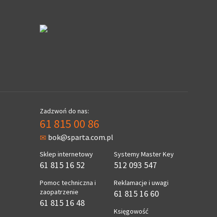
Zadzwoń do nas:
61 815 00 86
bok@sparta.com.pl
Sklep internetowy
Systemy Master Key
61 815 16 52
512 093 547
Pomoc techniczna i
Reklamacje i uwagi
zaopatrzenie
61 815 16 60
61 815 16 48
Księgowość