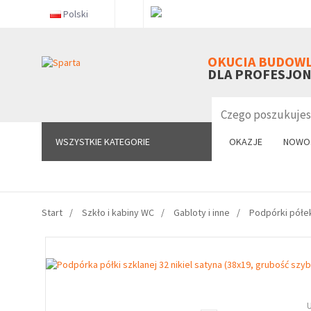
Polski
WSZYSTKIE KATEGORIE
OKUCIA BUDOW
DLA PROFESJO
WSZYSTKIE KATEGORIE
OKAZJE
NOWO
Start
Szkło i kabiny WC
Gabloty i inne
Podpórki półe