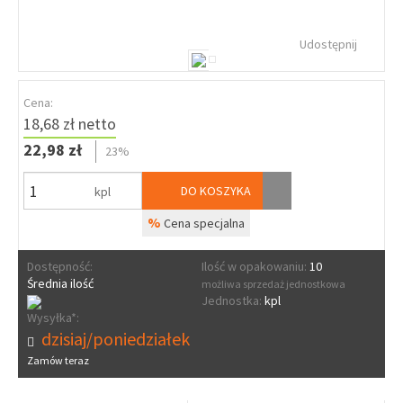
Udostępnij
Cena:
18,68 zł netto
22,98 zł
23%
DO KOSZYKA
kpl
%
Cena specjalna
Dostępność:
Ilość w opakowaniu:
10
Średnia ilość
możliwa sprzedaż jednostkowa
Jednostka:
kpl
Wysyłka*:
dzisiaj/poniedziałek
Zamów teraz