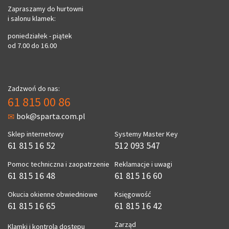
Zapraszamy do hurtowni
i salonu klamek:
poniedziałek - piątek
od 7.00 do 16.00
Zadzwoń do nas:
61 815 00 86
bok@sparta.com.pl
Sklep internetowy
Systemy Master Key
61 815 16 52
512 093 547
Pomoc techniczna i zaopatrzenie
Reklamacje i uwagi
61 815 16 48
61 815 16 60
Okucia okienne obwiedniowe
Księgowość
61 815 16 65
61 815 16 42
Zarząd
Klamki i kontrola dostępu