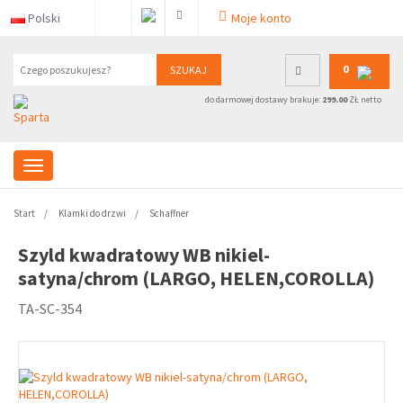
Polski
Moje konto
0
SZUKAJ
do darmowej dostawy brakuje:
299.00
ZŁ netto
Start
Klamki do drzwi
Schaffner
Szyld kwadratowy WB nikiel-
satyna/chrom (LARGO, HELEN,COROLLA)
TA-SC-354