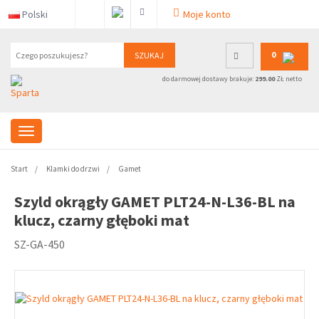
Polski
Moje konto
0
SZUKAJ
do darmowej dostawy brakuje:
299.00
ZŁ netto
Start
Klamki do drzwi
Gamet
Szyld okrągły GAMET PLT24-N-L36-BL na
klucz, czarny głęboki mat
SZ-GA-450