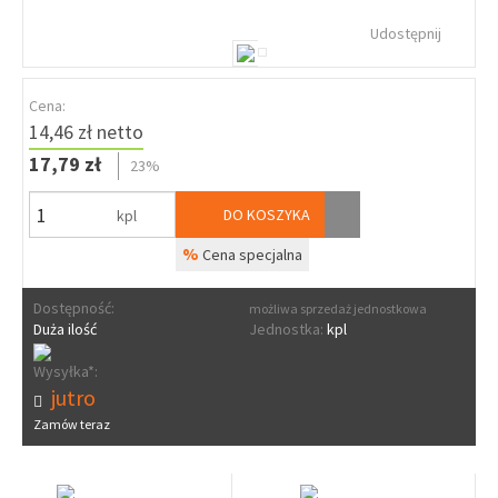
Udostępnij
Cena:
14,46 zł netto
17,79 zł
23%
DO KOSZYKA
kpl
%
Cena specjalna
Dostępność:
możliwa sprzedaż jednostkowa
Duża ilość
Jednostka:
kpl
Wysyłka*:
jutro
Zamów teraz