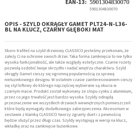
EAN-13:
5901304830070
5901304830070
OPIS - SZYLD OKRĄGŁY GAMET PLT24-N-L36-
BL NA KLUCZ, CZARNY GŁĘBOKI MAT
Skoro trafiłeś na szyld drzwiowy CLASSICO jesteśmy przekonani, że
zależy Ci na ochronie swoich drzwi. Taka forma zamknięcia to nie tylko
wysoka funkcjonalność, ale także względy estetyczne. Czarne rozety
pozwolą ozdobić twoje skrzydło i nadać wnętrzu charakteru. Szyld
okrągły Gamet cieszy się ogromną popularnością za sprawą
nietuzinkowego designu. W ostatnim czasie zainteresowaniem cieszy
się styl loftowy do którego najczęściej wybierane są okucia w
czarnym macie. Produkt został wykonany ze stopu cynku z aluminium,
przez co jego trwałość jest bardzo wysoka. Szyldy odnajdą
przeznaczenie we wszystkich drzwiach wewnętrznych pomieszczeń
które będą wymagały dodatkowego zabezpieczenia. Akcesorium w
zestawie z klamką CLASSICO tworzy zgranty duet i z pewnością
będzie służyć przez długi czas. Szyldy występują w wersji na klucz,
wkładkę oraz na zamknięcie łazienkowe.