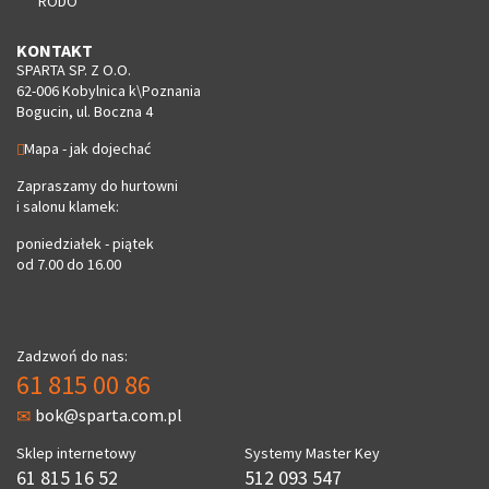
RODO
KONTAKT
SPARTA SP. Z O.O.
62-006 Kobylnica k\Poznania
Bogucin, ul. Boczna 4
Mapa - jak dojechać
Zapraszamy do hurtowni
i salonu klamek:
poniedziałek - piątek
od 7.00 do 16.00
Zadzwoń do nas:
61 815 00 86
bok@sparta.com.pl
Sklep internetowy
Systemy Master Key
61 815 16 52
512 093 547