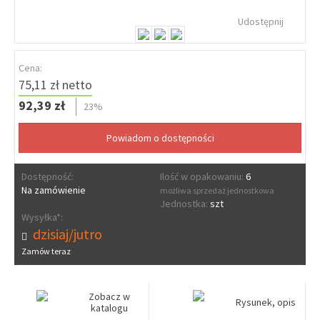
Udostępnij
Cena:
75,11 zł netto
92,39 zł
23%
Dostępność:
Ilość w opakowaniu:
6
Na zamówienie
możliwa sprzedaż jednostkowa
Jednostka:
szt
Wysyłka*:
dzisiaj/jutro
Zamów teraz
Zobacz w
Rysunek, opis
katalogu