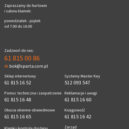
Zapraszamy do hurtowni
i salonu klamek:
poniedziałek - piątek
od 7.00 do 16.00
Zadzwoń do nas:
61 815 00 86
bok@sparta.com.pl
Sklep internetowy
Systemy Master Key
61 815 16 52
512 093 547
Pomoc techniczna i zaopatrzenie
Reklamacje i uwagi
61 815 16 48
61 815 16 60
Okucia okienne obwiedniowe
Księgowość
61 815 16 65
61 815 16 42
Zarząd
Klamki i kontrola dostępu