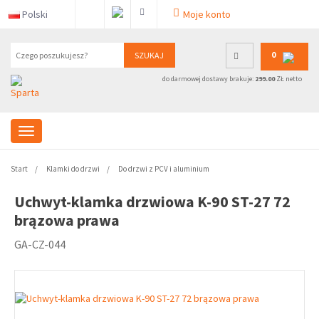
Polski
Moje konto
0
SZUKAJ
do darmowej dostawy brakuje:
299.00
ZŁ netto
Start
Klamki do drzwi
Do drzwi z PCV i aluminium
Uchwyt-klamka drzwiowa K-90 ST-27 72
brązowa prawa
GA-CZ-044