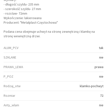
- długość szyldu- 235 mm
- szerokość szyldu- 27 mm
- rozstaw- 72mm
Wykończenie: lakierowana
Producent: "Metalplast-Częstochowa"
Podana cena obejmuje uchwyt na stronę zewnętrzną i klamkę na
stronę wewnętrzną drzwi.
ALUM_PCV
tak
SZKLANE
nie
PRAWA_LEWA
prawa
P_POZ
nie
Rodzaj_otw
klamko-pochwyt
Rozmiar
72
Anty_wlam
nie