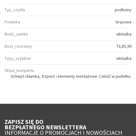
Typ_szyldu
podłużny
Powloka
brązowa
Rodz_zamkn
wkładka
Dost_rozstawy
72,85,90
Typy_szyldow
wkładka
Sklad_kompletu
Uchwyt i klamka, trzpień i elementy montażowe. Całość w pudełku.
ZAPISZ SIĘ DO
BEZPŁATNEGO NEWSLETTERA
INFORMACJE O PROMOCJACH I NOWOŚCIACH