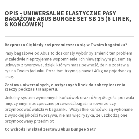
OPIS - UNIWERSALNE ELASTYCZNE PASY
BAGAŻOWE ABUS BUNGEE SET SB 15 (6 LINEK,
8 KOŃCÓWEK)
Rozprasza Cię kiedy coś przemieszcza się w Twoim bagażniku?
Pasy bagażowe od Abus to doskonały wybór by zmienić ten problem
w zaledwie nieprzyjemne wspomnienie. Ich niewątpliwym plusem są
uchwyty z tworzywa, dzięki którym masz pewność, że nie zostawią
rys na Twoim ładunku. Poza tym trzymają nawet 40kg na pojedynczą
linkę.
Zestaw uniwersalnych, elastycznych linek do zabezpieczenia
rzeczy podczas transportu.
Unikalny system wymiennych końcówek oraz różnej długości pozwala
między innymi bezpiecznie przewieźć bagaż na rowerze czy
przymocować walizki w bagażniku. Wszystkie końcówki są wykonane
z wysokiej jakości tworzywa, nie ma więc ryzyka, że uszkodzą one
przymocowany przedmiot.
Co wchodzi w skład zestawu Abus Bungee Set?