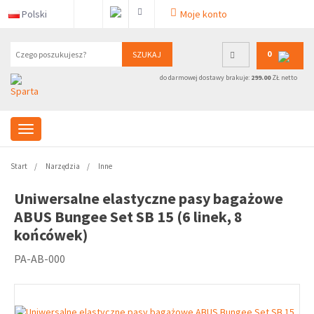
Polski
Moje konto
0
SZUKAJ
do darmowej dostawy brakuje:
299.00
ZŁ netto
Start
Narzędzia
Inne
Uniwersalne elastyczne pasy bagażowe
ABUS Bungee Set SB 15 (6 linek, 8
końcówek)
PA-AB-000