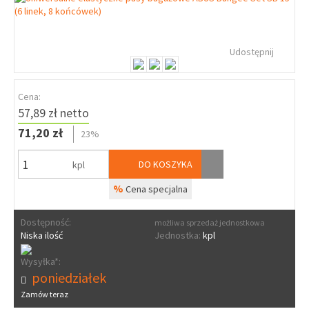
Udostępnij
Cena:
57,89 zł netto
71,20 zł
23%
DO KOSZYKA
kpl
%
Cena specjalna
Dostępność:
możliwa sprzedaż jednostkowa
Niska ilość
Jednostka:
kpl
Wysyłka*:
poniedziałek
Zamów teraz