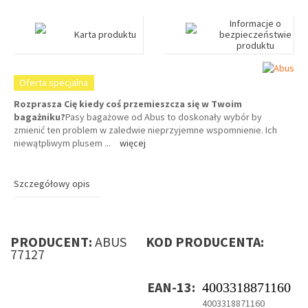
Informacje o
Karta produktu
bezpieczeństwie
produktu
Oferta specjalna
Rozprasza Cię kiedy coś przemieszcza się w Twoim
bagażniku?
Pasy bagażowe od Abus to doskonały wybór by
zmienić ten problem w zaledwie nieprzyjemne wspomnienie. Ich
niewątpliwym plusem
...
więcej
Szczegółowy opis
PRODUCENT:
ABUS
KOD PRODUCENTA:
77127
EAN-13:
4003318871160
4003318871160