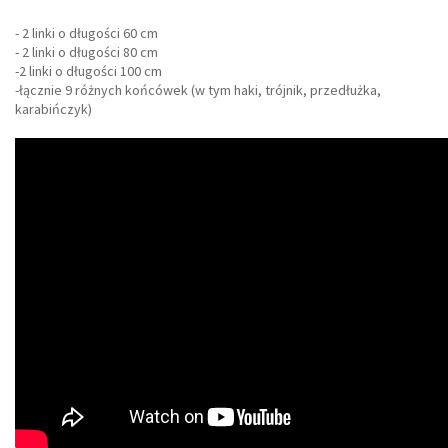
- 2 linki o długości 60 cm
- 2 linki o długości 80 cm
-2 linki o długości 100 cm
-łącznie 9 różnych końcówek (w tym haki, trójnik, przedłużka,
karabińczyk)