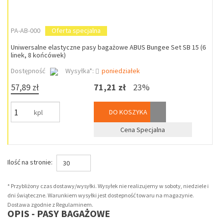
PA-AB-000
Oferta specjalna
Uniwersalne elastyczne pasy bagażowe ABUS Bungee Set SB 15 (6
linek, 8 końcówek)
Dostępność
Wysyłka*:
poniedziałek
57,89 zł
71,21 zł
23%
DO KOSZYKA
kpl
Cena Specjalna
Ilość na stronie:
30
* Przybliżony czas dostawy/wysyłki. Wysyłek nie realizujemy w soboty, niedziele i
dni świąteczne. Warunkiem wysyłki jest dostepność towaru na magazynie.
Dostawa zgodnie z Regulaminem.
OPIS - PASY BAGAŻOWE