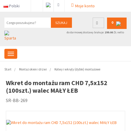
Polski
Moje konto
0
SZUKAJ
do darmowej dostawy brakuje:
299.00
ZŁ netto
Start
Montaż okien i drzwi
Kotwy i wkręty (dyble) montażowe
Wkret do montażu ram CHD 7,5x152
(100szt.) walec MAŁY ŁEB
SR-BB-269