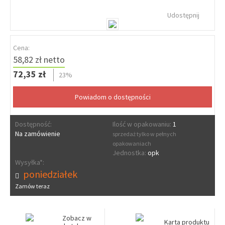
Udostępnij
Cena:
58,82 zł netto
72,35 zł
23%
Dostępność:
Ilość w opakowaniu:
1
Na zamówienie
sprzedaż tylko w pełnych
opakowaniach
Jednostka:
opk
Wysyłka*:
poniedziałek
Zamów teraz
Zobacz w
Karta produktu