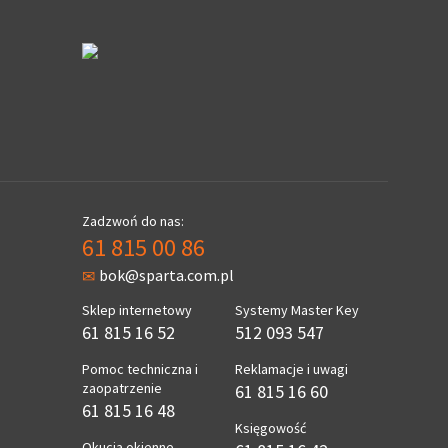
Zadzwoń do nas:
61 815 00 86
bok@sparta.com.pl
Sklep internetowy
Systemy Master Key
61 815 16 52
512 093 547
Pomoc techniczna i
Reklamacje i uwagi
zaopatrzenie
61 815 16 60
61 815 16 48
Księgowość
Okucia okienne