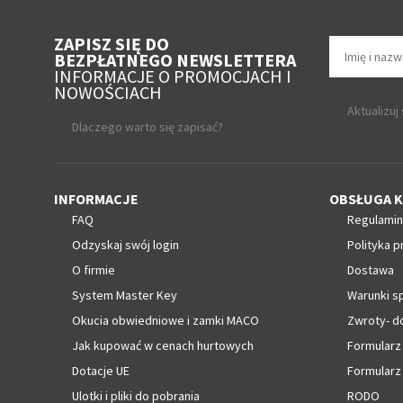
ZAPISZ SIĘ DO
BEZPŁATNEGO NEWSLETTERA
INFORMACJE O PROMOCJACH I
NOWOŚCIACH
Aktualizuj
Dlaczego warto się zapisać?
INFORMACJE
OBSŁUGA K
FAQ
Regulamin
Odzyskaj swój login
Polityka p
O firmie
Dostawa
System Master Key
Warunki s
Okucia obwiedniowe i zamki MACO
Zwroty- d
Jak kupować w cenach hurtowych
Formularz
Dotacje UE
Formularz
Ulotki i pliki do pobrania
RODO