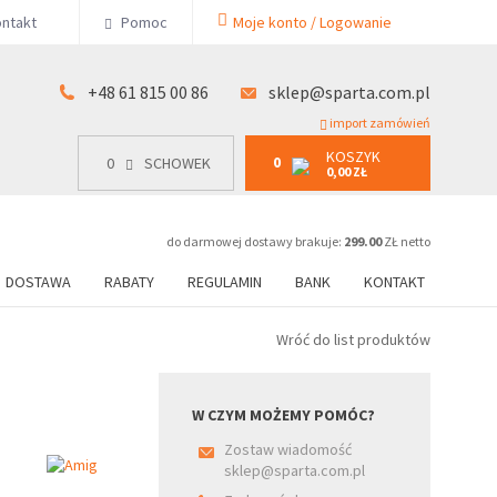
KOSZYK
ntakt
Pomoc
Moje konto / Logowanie
0
15 00 86
0
SCHOWEK
0,00 ZŁ
+48 61 815 00 86
sklep@sparta.com.pl
import zamówień
KOSZYK
0
0
SCHOWEK
0,00 ZŁ
do darmowej dostawy brakuje:
299.00
ZŁ netto
DOSTAWA
RABATY
REGULAMIN
BANK
KONTAKT
Wróć do list produktów
z
W CZYM MOŻEMY POMÓC?
Zostaw wiadomość
sklep@sparta.com.pl