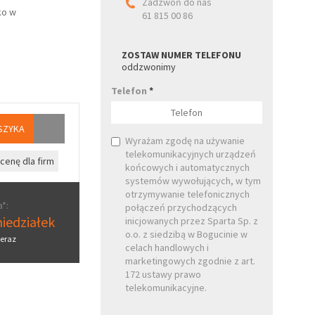
Zadzwoń do nas
ko w
61 815 00 86
ZOSTAW NUMER TELEFONU
oddzwonimy
Telefon
*
SZYKA
Wyrażam zgodę na używanie
telekomunikacyjnych urządzeń
cenę dla firm
końcowych i automatycznych
systemów wywołujących, w tym
otrzymywanie telefonicznych
*:
połączeń przychodzących
iedziałek
inicjowanych przez Sparta Sp. z
o.o. z siedzibą w Bogucinie w
eraz
celach handlowych i
marketingowych zgodnie z art.
172 ustawy prawo
telekomunikacyjne.