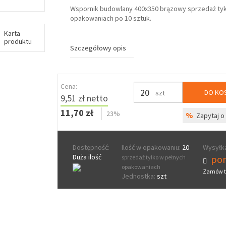
Wspornik budowlany 400x350 brązowy sprzedaż ty
opakowaniach po 10 sztuk.
Karta
produktu
Szczegółowy opis
Cena:
DO KO
szt
9,51 zł netto
11,70 zł
23%
%
Zapytaj o 
Dostępność:
Ilość w opakowaniu:
20
Wysyłka
Duża ilość
pon
sprzedaż tylko w pełnych
opakowaniach
Zamów t
Jednostka:
szt