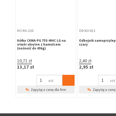
GA-WW-020
GA-WW-021
st
Gałko-gałka na szyldzie krótkim
Gałko-gałka na szyldzi
350
biała
czarna
54,43 zł
54,43 zł
66,95 zł
66,95 zł
kpl
kpl
%
%
Zapytaj o cenę dla firm
Zapytaj o cenę 