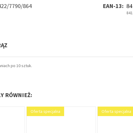
422/7790/864
EAN-13:
84
841
RĄZ
iach po 10 sztuk.
ŁY RÓWNIEŻ: