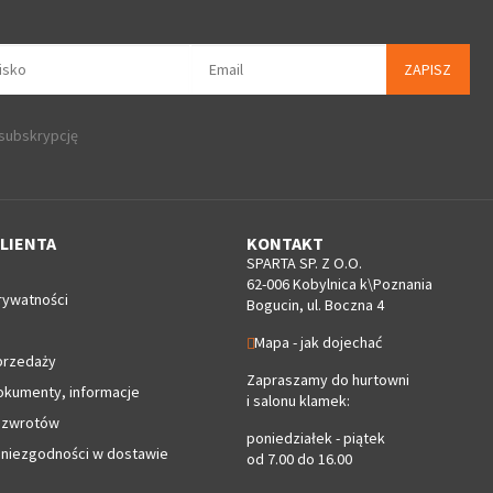
ZAPISZ
 subskrypcję
LIENTA
KONTAKT
SPARTA SP. Z O.O.
62-006 Kobylnica k\Poznania
rywatności
Bogucin, ul. Boczna 4
Mapa - jak dojechać
przedaży
Zapraszamy do hurtowni
okumenty, informacje
i salonu klamek:
 zwrotów
poniedziałek - piątek
 niezgodności w dostawie
od 7.00 do 16.00