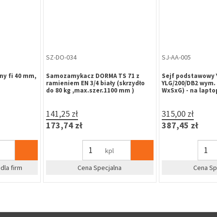
ZA-HR-050
ZA-HR-052
e krótkim
Zawias toczony z kulką HR 16x65
Zawias toczony z 
3,89 zł
6,16 zł
4,78 zł
7,58 zł
szt
%
%
dla firm
Zapytaj o cenę dla firm
Zapytaj o 