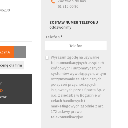
Zadzwoń do nas
61 815 00 86
46230.
ZOSTAW NUMER TELEFONU
oddzwonimy
Telefon
*
SZYKA
Wyrażam zgodę na używanie
telekomunikacyjnych urządzeń
cenę dla firm
końcowych i automatycznych
systemów wywołujących, w tym
otrzymywanie telefonicznych
*:
połączeń przychodzących
ro
inicjowanych przez Sparta Sp. z
o.o. z siedzibą w Bogucinie w
eraz
celach handlowych i
marketingowych zgodnie z art.
172 ustawy prawo
telekomunikacyjne.