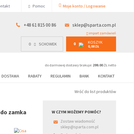
KOSZYK
ntakt
Pomoc
Moje konto / Logowanie
0
15 00 86
0
SCHOWEK
0,00 ZŁ
+48 61 815 00 86
sklep@sparta.com.pl
import zamówień
KOSZYK
0
0
SCHOWEK
0,00 ZŁ
do darmowej dostawy brakuje:
299.00
ZŁ netto
DOSTAWA
RABATY
REGULAMIN
BANK
KONTAKT
Wróć do list produktów
 do zamka
W CZYM MOŻEMY POMÓC?
Zostaw wiadomość
sklep@sparta.com.pl