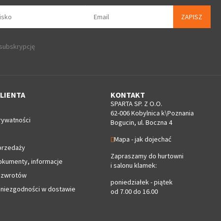
ZAPISZ
 subskrypcję
LIENTA
KONTAKT
SPARTA SP. Z O.O.
62-006 Kobylnica k\Poznania
rywatności
Bogucin, ul. Boczna 4
Mapa - jak dojechać
przedaży
Zapraszamy do hurtowni
okumenty, informacje
i salonu klamek:
 zwrotów
poniedziałek - piątek
 niezgodności w dostawie
od 7.00 do 16.00