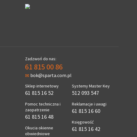
Zadzwoń do nas:
61 815 00 86
bok@sparta.com.pl
Sklep internetowy
Systemy Master Key
61 815 16 52
512 093 547
Pomoc techniczna i
Reklamacje i uwagi
zaopatrzenie
61 815 16 60
61 815 16 48
Księgowość
Okucia okienne
61 815 16 42
obwiedniowe