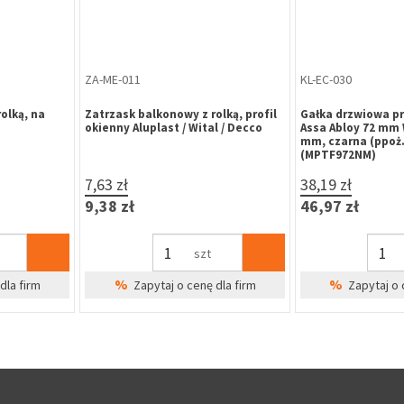
WK-HR-582
WK-HR-577
ciowy do
Wkładka bębenkowa B-Harko H6
Wkładka bębenkow
m MASTER,
40/60 mm, nikiel satyna, 6-
35/70 mm, nikiel s
zastawkowa, klasa 6.0, 3 klucze
zastawkowa, klasa
31,64 zł
31,13 zł
38,92 zł
38,29 zł
szt
%
%
na
Zapytaj o cenę dla firm
Zapytaj o 