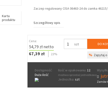
Zaczep regulowany CISA 06463-24 do zamka 46215/
Karta
produktu
Szczegółowy opis
Cena:
DO KO
szt
54,79 zł netto
67,39 zł
23%
%
Zapytaj o 
Dostępność:
Ilość w opakowaniu:
12
Wysyłka
Duża ilość
jut
możliwa sprzedaż jednostkowa
Jednostka:
szt
Zamów t