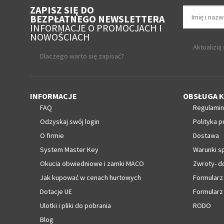
ZAPISZ SIĘ DO
BEZPŁATNEGO NEWSLETTERA
INFORMACJE O PROMOCJACH I
NOWOŚCIACH
Aktualizuj
Dlaczego warto się zapisać?
INFORMACJE
OBSŁUGA K
FAQ
Regulamin
Odzyskaj swój login
Polityka p
O firmie
Dostawa
System Master Key
Warunki s
Okucia obwiedniowe i zamki MACO
Zwroty- d
Jak kupować w cenach hurtowych
Formularz
Dotacje UE
Formularz
Ulotki i pliki do pobrania
RODO
Blog