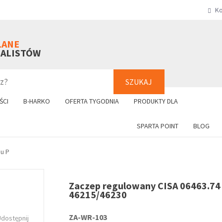
Ko
SZUKAJ
+48 61 8
LANE
NALISTÓW
SZUKAJ
ŚCI
B-HARKO
OFERTA TYGODNIA
PRODUKTY DLA
SPARTA POINT
BLOG
pu P
Zaczep regulowany CISA 06463.74
46215/46230
ZA-WR-103
Udostępnij