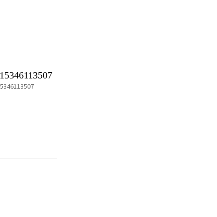
15346113507
15346113507