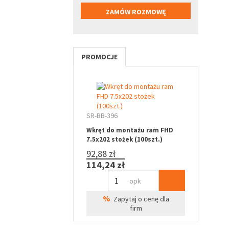
PROMOCJE
SR-BB-396
Wkręt do montażu ram FHD
7.5x202 stożek (100szt.)
92,88 zł
114,24 zł
opk
%
Zapytaj o cenę dla
firm