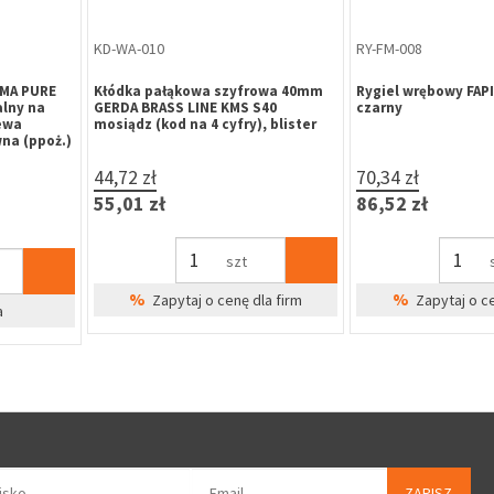
RY-FM-004
RY-FM-003
 FAPIM 3722B
Rygiel nawierzchniowy krótki
Rygiel nawierzchn
FAPIM 3722A 140x22x8 szary
225x24,5x10 szary
54,91 zł
63,70 zł
Bra
67,54 zł
78,35 zł
%
Zapytaj o 
szt
%
dla firm
Zapytaj o cenę dla firm
ZAPISZ