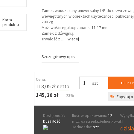
Zamek wpuszczany uniwersalny L/P do drzwi zewnę
wewnętrznych w obiektach użyteczności publicznej
Karta
200 kg.
produktu
Możliwość regulacji zapadki 11-17 mm.
Zamek z dźwignią.
Trwałość z
...
więcej
Szczegółowy opis
Cena:
DO KO
szt
118,05 zł netto
145,20 zł
23%
%
Zapytaj o 
Dostępność:
Ilość w opakowaniu:
12
Wysyłka
Duża ilość
możliwa sprzedaż jednostkowa
Jednostka:
szt
dzisi