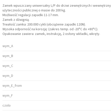
Zamek wpuszczany uniwersalny L/P do drzwi zewnętrznych i wewnętrzny
użyteczności publicznej o masie do 200 kg.
Możliwość regulacji zapadki 11-17 mm.
Zamek z dźwignią.
Trwałość zamka: 200.000 cykli (obciążenie zapadki 120N).
Wysoka odporność na korozję: (zakres temp. od -20°C do +80°C).
Opakowanie zawiera: zamek, instrukcję, 2 osłony wkładki, wkręty.
wym_A
wym_B
wym_C
wym_D
wym_E_from
wym_F
czolo