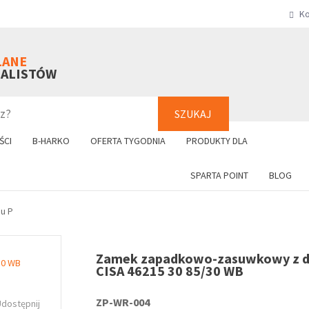
Ko
SZUKAJ
+48 61 8
LANE
NALISTÓW
SZUKAJ
ŚCI
B-HARKO
OFERTA TYGODNIA
PRODUKTY DLA
SPARTA POINT
BLOG
pu P
Zamek zapadkowo-zasuwkowy z d
CISA 46215 30 85/30 WB
ZP-WR-004
Udostępnij