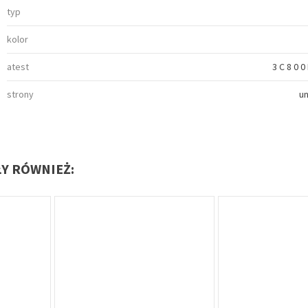
typ
kolor
atest
3 C 8 0 0
strony
u
ŁY RÓWNIEŻ: