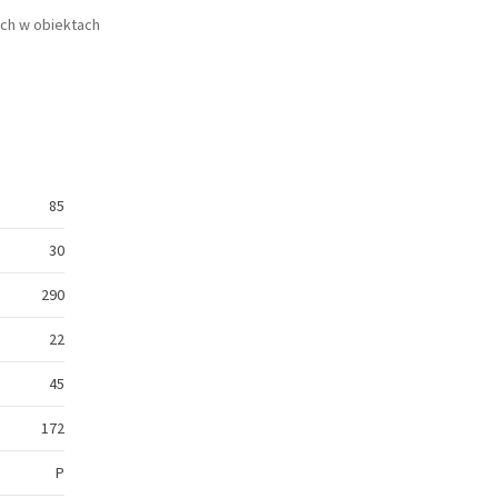
ch w obiektach
85
30
290
22
45
172
P