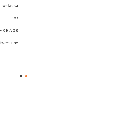
wkładka
inox
 F 3 H A 0 0
niwersalny
Oferta specjalna
Oferta specj