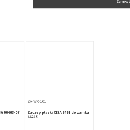
Zamów t
ZA-WR-101
A 06463-07
Zaczep płaski CISA 6461 do zamka
46215