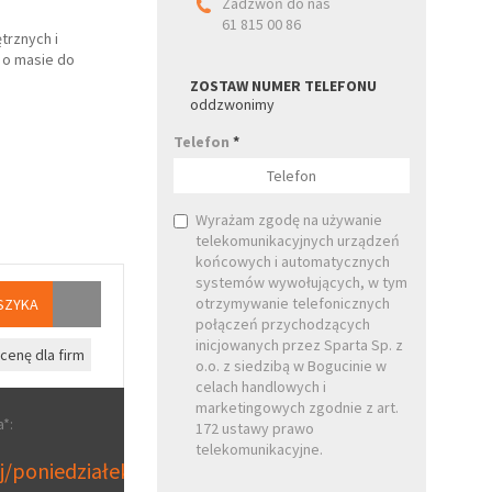
Zadzwoń do nas
61 815 00 86
trznych i
 o masie do
ZOSTAW NUMER TELEFONU
oddzwonimy
Telefon
*
Wyrażam zgodę na używanie
telekomunikacyjnych urządzeń
końcowych i automatycznych
systemów wywołujących, w tym
otrzymywanie telefonicznych
SZYKA
połączeń przychodzących
inicjowanych przez Sparta Sp. z
cenę dla firm
o.o. z siedzibą w Bogucinie w
celach handlowych i
marketingowych zgodnie z art.
*:
172 ustawy prawo
telekomunikacyjne.
aj/poniedziałek