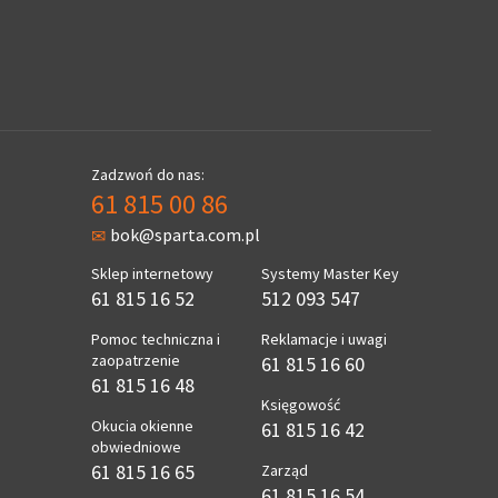
Zadzwoń do nas:
61 815 00 86
bok@sparta.com.pl
Sklep internetowy
Systemy Master Key
61 815 16 52
512 093 547
Pomoc techniczna i
Reklamacje i uwagi
zaopatrzenie
61 815 16 60
61 815 16 48
Księgowość
Okucia okienne
61 815 16 42
obwiedniowe
61 815 16 65
Zarząd
61 815 16 54