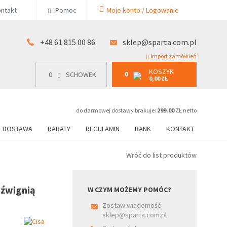
KOSZYK
ntakt
Pomoc
Moje konto / Logowanie
0
15 00 86
0
SCHOWEK
0,00 ZŁ
+48 61 815 00 86
sklep@sparta.com.pl
import zamówień
KOSZYK
0
0
SCHOWEK
0,00 ZŁ
do darmowej dostawy brakuje:
299.00
ZŁ netto
DOSTAWA
RABATY
REGULAMIN
BANK
KONTAKT
Wróć do list produktów
źwignią
W CZYM MOŻEMY POMÓC?
Zostaw wiadomość
sklep@sparta.com.pl