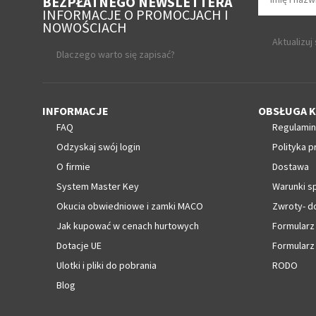
BEZPŁATNEGO NEWSLETTERA
INFORMACJE O PROMOCJACH I
NOWOŚCIACH
Aktualizuj
Dlaczego warto się zapisać?
INFORMACJE
OBSŁUGA K
FAQ
Regulamin
Odzyskaj swój login
Polityka p
O firmie
Dostawa
System Master Key
Warunki s
Okucia obwiedniowe i zamki MACO
Zwroty- d
Jak kupować w cenach hurtowych
Formularz
Dotacje UE
Formularz
Ulotki i pliki do pobrania
RODO
Blog