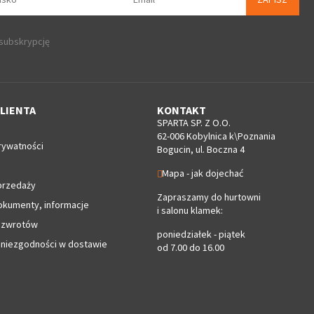
 subskrypcję
LIENTA
KONTAKT
SPARTA SP. Z O.O.
62-006 Kobylnica k\Poznania
rywatności
Bogucin, ul. Boczna 4
Mapa - jak dojechać
przedaży
Zapraszamy do hurtowni
okumenty, informacje
i salonu klamek:
 zwrotów
poniedziałek - piątek
 niezgodności w dostawie
od 7.00 do 16.00