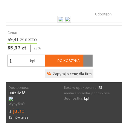
Udostępnij
Cena:
69,41 zł netto
85,37 zł
23%
DO KOSZYKA
kpl
%
Zapytaj o cenę dla firm
Dostępność:
Ilość w opakowaniu:
25
Duża ilość
możliwa sprzedaż jednostkowa
Jednostka:
kpl
Wysyłka*:
jutro
Zamów teraz