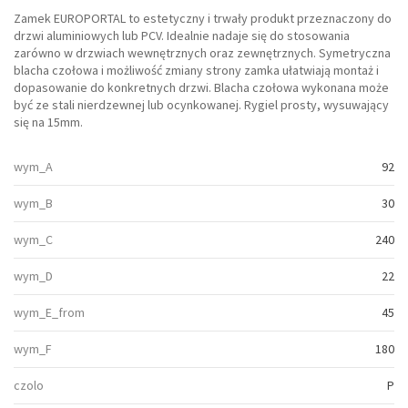
Zamek EUROPORTAL to estetyczny i trwały produkt przeznaczony do
drzwi aluminiowych lub PCV. Idealnie nadaje się do stosowania
zarówno w drzwiach wewnętrznych oraz zewnętrznych. Symetryczna
blacha czołowa i możliwość zmiany strony zamka ułatwiają montaż i
dopasowanie do konkretnych drzwi. Blacha czołowa wykonana może
być ze stali nierdzewnej lub ocynkowanej. Rygiel prosty, wysuwający
się na 15mm.
wym_A
92
wym_B
30
wym_C
240
wym_D
22
wym_E_from
45
wym_F
180
czolo
P