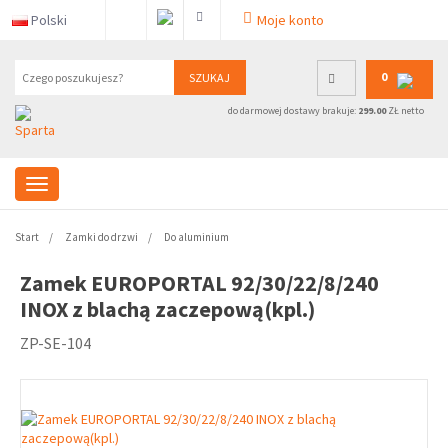
Polski
Moje konto
0
SZUKAJ
do darmowej dostawy brakuje:
299.00
ZŁ netto
Start
Zamki do drzwi
Do aluminium
Zamek EUROPORTAL 92/30/22/8/240
INOX z blachą zaczepową(kpl.)
ZP-SE-104