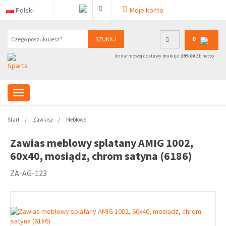
Polski
Moje konto
0
SZUKAJ
do darmowej dostawy brakuje:
299.00
ZŁ netto
Start
Zawiasy
Meblowe
Zawias meblowy splatany AMIG 1002,
60x40, mosiądz, chrom satyna (6186)
ZA-AG-123