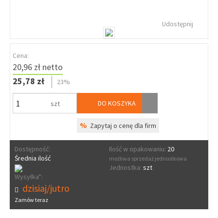
Udostępnij
Cena:
20,96 zł netto
25,78 zł
23%
DO KOSZYKA
szt
%
Zapytaj o cenę dla firm
Dostępność:
Ilość w opakowaniu:
20
Średnia ilość
możliwa sprzedaż jednostkowa
Jednostka:
szt
Wysyłka*:
dzisiaj/jutro
Zamów teraz