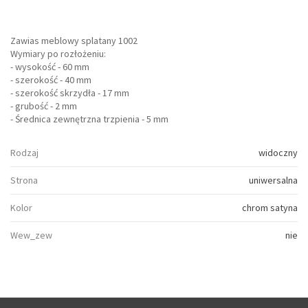
Zawias meblowy splatany 1002
Wymiary po rozłożeniu:
- wysokość - 60 mm
- szerokość - 40 mm
- szerokość skrzydła - 17 mm
- grubość - 2 mm
- Średnica zewnętrzna trzpienia - 5 mm
Rodzaj
widoczny
Strona
uniwersalna
Kolor
chrom satyna
Wew_zew
nie