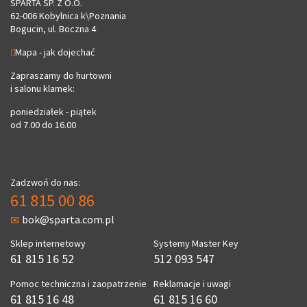
SPARTA SP. Z O.O.
62-006 Kobylnica k\Poznania
Bogucin, ul. Boczna 4
Mapa - jak dojechać
Zapraszamy do hurtowni
i salonu klamek:
poniedziałek - piątek
od 7.00 do 16.00
Zadzwoń do nas:
61 815 00 86
bok@sparta.com.pl
Sklep internetowy
Systemy Master Key
61 815 16 52
512 093 547
Pomoc techniczna i zaopatrzenie
Reklamacje i uwagi
61 815 16 48
61 815 16 60