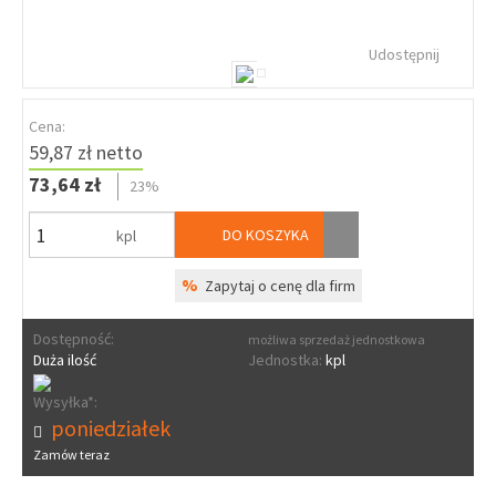
Udostępnij
Cena:
59,87 zł netto
73,64 zł
23%
DO KOSZYKA
kpl
%
Zapytaj o cenę dla firm
Dostępność:
możliwa sprzedaż jednostkowa
Duża ilość
Jednostka:
kpl
Wysyłka*:
poniedziałek
Zamów teraz