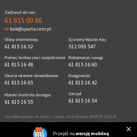
Zadzwoń do nas:
61 815 00 86
bok@sparta.com.pl
Sklep internetowy
Systemy Master Key
61 815 16 52
512 093 547
Pomoc techniczna i zaopatrzenie
Reklamacje i uwagi
61 815 16 48
61 815 16 60
Okucia okienne obwiedniowe
Księgowość
61 815 16 65
61 815 16 42
Zarząd
Klamki i kontrola dostępu
61 815 16 54
61 815 16 55
Wszelkie prawa do treści i formy zastrzeżone SPARTA 2014 ©
Kopiowanie zdjęć i innych treści wymaga pisemnej zgody Sparta sp. z
o.o.
Przejdź na
wersję mobilną
realizacja
ecreo.eu