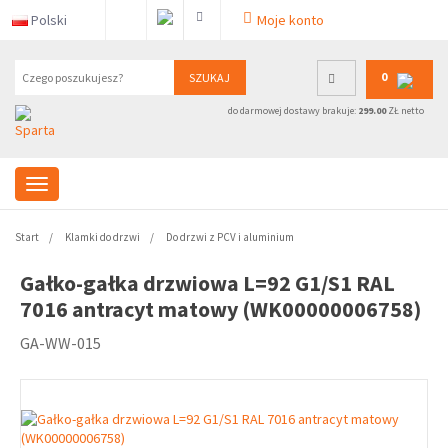
Polski
Moje konto
0
SZUKAJ
do darmowej dostawy brakuje:
299.00
ZŁ netto
Start
Klamki do drzwi
Do drzwi z PCV i aluminium
Gałko-gałka drzwiowa L=92 G1/S1 RAL
7016 antracyt matowy (WK00000006758)
GA-WW-015