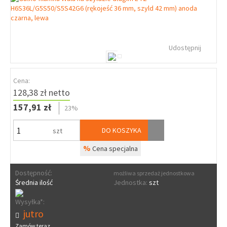
Udostępnij
Cena:
128,38 zł netto
157,91 zł
23%
DO KOSZYKA
szt
%
Cena specjalna
Dostępność:
możliwa sprzedaż jednostkowa
Średnia ilość
Jednostka:
szt
Wysyłka*:
jutro
Zamów teraz