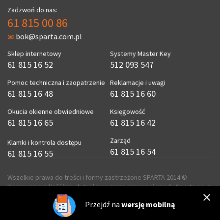
Zadzwoń do nas:
61 815 00 86
bok@sparta.com.pl
Sklep internetowy
Systemy Master Key
61 815 16 52
512 093 547
Pomoc techniczna i zaopatrzenie
Reklamacje i uwagi
61 815 16 48
61 815 16 60
Okucia okienne obwiedniowe
Księgowość
61 815 16 65
61 815 16 42
Zarząd
Klamki i kontrola dostępu
61 815 16 54
61 815 16 55
Wszelkie prawa do treści i formy zastrzeżone SPARTA 2014 ©
Kopiowanie zdjęć i innych treści wymaga pisemnej zgody Sparta sp. z
o.o.
Przejdź na
wersję mobilną
realizacja
ecreo.eu