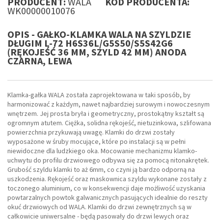
PRODUCENT:
WALA
KOD PRODUCENTA:
WK00000010076
OPIS - GAŁKO-KLAMKA WALA NA SZYLDZIE
DŁUGIM L-72 H6S36L/G5S50/S5S42G6
(RĘKOJEŚĆ 36 MM, SZYLD 42 MM) ANODA
CZARNA, LEWA
Klamka-gałka WALA została zaprojektowana w taki sposób, by
harmonizować z każdym, nawet najbardziej surowym i nowoczesnym
wnętrzem. Jej prosta bryła i geometryczny, prostokątny kształt są
ogromnym atutem. Ciężka, solidna rękojeść, nietuzinkowa, szlifowana
powierzchnia przykuwają uwagę. Klamki do drzwi zostały
wyposażone w śruby mocujące, które po instalacji są w pełni
niewidoczne dla ludzkiego oka. Mocowanie mechanizmu klamko-
uchwytu do profilu drzwiowego odbywa się za pomocą nitonakrętek.
Grubość szyldu klamki to aż 6mm, co czyni ją bardzo odporną na
uszkodzenia. Rękojeść oraz maskownica szyldu wykonane zostały z
toczonego aluminium, co w konsekwencji daje możliwość uzyskania
powtarzalnych powtok galwanicznych pasujących idealnie do reszty
okuć drzwiowych od WALA. Klamki do drzwi zewnętrznych są w
całkowicie uniwersalne - będą pasowały do drzwi lewych oraz