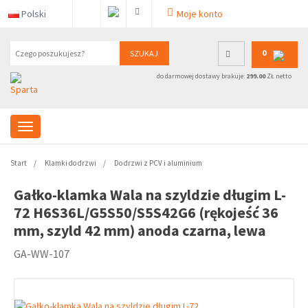
Polski
Moje konto
0
SZUKAJ
do darmowej dostawy brakuje:
299.00
ZŁ netto
Start
Klamki do drzwi
Do drzwi z PCV i aluminium
Gałko-klamka Wala na szyldzie długim L-
72 H6S36L/G5S50/S5S42G6 (rękojeść 36
mm, szyld 42 mm) anoda czarna, lewa
GA-WW-107