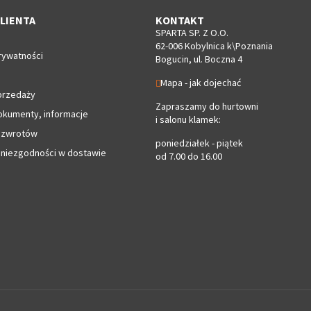
LIENTA
KONTAKT
SPARTA SP. Z O.O.
62-006 Kobylnica k\Poznania
rywatności
Bogucin, ul. Boczna 4
Mapa - jak dojechać
przedaży
Zapraszamy do hurtowni
okumenty, informacje
i salonu klamek:
 zwrotów
poniedziałek - piątek
 niezgodności w dostawie
od 7.00 do 16.00