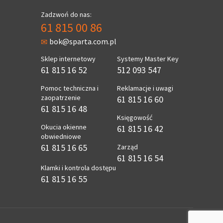
Zadzwoń do nas:
61 815 00 86
bok@sparta.com.pl
Sklep internetowy
Systemy Master Key
61 815 16 52
512 093 547
Pomoc techniczna i
Reklamacje i uwagi
zaopatrzenie
61 815 16 60
61 815 16 48
Księgowość
Okucia okienne
61 815 16 42
obwiedniowe
61 815 16 65
Zarząd
61 815 16 54
Klamki i kontrola dostępu
61 815 16 55