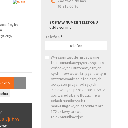
Zadzwoń do nas
61 815 00 86
ZOSTAW NUMER TELEFONU
sposób, by
oddzwonimy
m i
ryczny,
Telefon
*
Wyrażam zgodę na używanie
telekomunikacyjnych urządzeń
końcowych i automatycznych
systemów wywołujących, w tym
otrzymywanie telefonicznych
SZYKA
połączeń przychodzących
inicjowanych przez Sparta Sp. z
jalna
o.o. z siedzibą w Bogucinie w
celach handlowych i
marketingowych zgodnie z art.
172 ustawy prawo
*:
telekomunikacyjne.
iaj/jutro
eraz