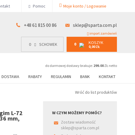
KOSZYK
ntakt
Pomoc
Moje konto / Logowanie
0
15 00 86
0
SCHOWEK
0,00 ZŁ
+48 61 815 00 86
sklep@sparta.com.pl
import zamówień
KOSZYK
0
0
SCHOWEK
0,00 ZŁ
do darmowej dostawy brakuje:
299.00
ZŁ netto
DOSTAWA
RABATY
REGULAMIN
BANK
KONTAKT
Wróć do list produktów
ugim L-72
W CZYM MOŻEMY POMÓC?
 36 mm,
Zostaw wiadomość
sklep@sparta.com.pl