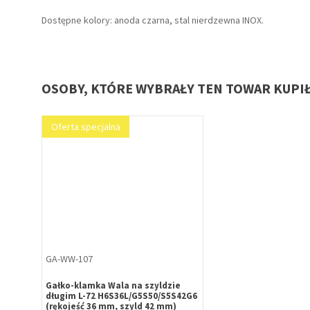
Dostępne kolory: anoda czarna, stal nierdzewna INOX.
OSOBY, KTÓRE WYBRAŁY TEN TOWAR KUPI
Oferta specjalna
GA-WW-107
Gałko-klamka Wala na szyldzie
długim L-72 H6S36L/G5S50/S5S42G6
(rękojeść 36 mm, szyld 42 mm)