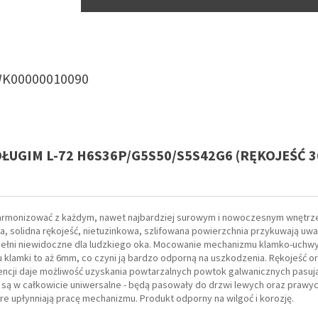
K00000010090
DŁUGIM L-72 H6S36P/G5S50/S5S42G6 (RĘKOJEŚĆ 3
armonizować z każdym, nawet najbardziej surowym i nowoczesnym wnętrze
, solidna rękojeść, nietuzinkowa, szlifowana powierzchnia przykuwają uwa
 pełni niewidoczne dla ludzkiego oka. Mocowanie mechanizmu klamko-uchwyt
klamki to aż 6mm, co czyni ją bardzo odporną na uszkodzenia. Rękojeść 
ncji daje możliwość uzyskania powtarzalnych powtok galwanicznych pasują
 są w całkowicie uniwersalne - będą pasowały do drzwi lewych oraz prawy
 upłynniają pracę mechanizmu. Produkt odporny na wilgoć i korozję.