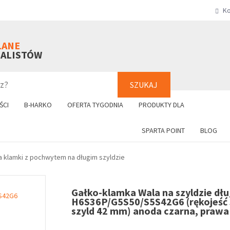
Ko
SZUKAJ
+48 61 8
LANE
NALISTÓW
SZUKAJ
ŚCI
B-HARKO
OFERTA TYGODNIA
PRODUKTY DLA
SPARTA POINT
BLOG
a klamki z pochwytem na długim szyldzie
Gałko-klamka Wala na szyldzie dł
H6S36P/G5S50/S5S42G6 (rękojeść
szyld 42 mm) anoda czarna, prawa