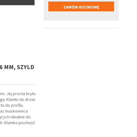
6 MM, SZYLD
m. Jej prosta bryła
gę. Klamki do drzwi
u do profilu
oraz maskownica
cych idealnie do
ch. Klamko-pochwyt