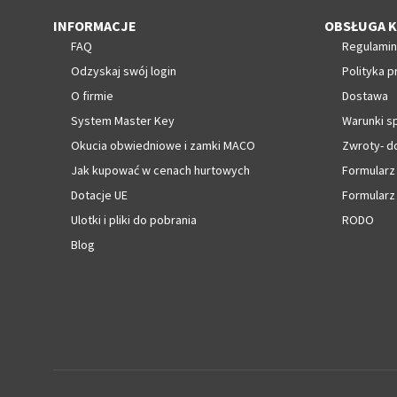
INFORMACJE
OBSŁUGA K
FAQ
Regulamin
Odzyskaj swój login
Polityka p
O firmie
Dostawa
System Master Key
Warunki s
Okucia obwiedniowe i zamki MACO
Zwroty- d
Jak kupować w cenach hurtowych
Formularz
Dotacje UE
Formularz
Ulotki i pliki do pobrania
RODO
Blog