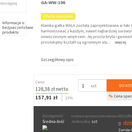
GA-WW-106
Udostępnij
Oferta specjalna
Informacje o
Klamka-gałka WALA została zaprojektowana w taki 
bezpieczeństwie
harmonizować z każdym, nawet najbardziej surowy
produktu
nowoczesnym wnętrzem. Jej prosta bryła i geomet
prostokątny kształt są ogromnym atu
...
więcej
Szczegółowy opis
Cena:
DO KO
szt
128,38 zł netto
%
Cena spec
157,91 zł
23%
Dostępność:
Wysyłka
możliwa sprzedaż jednostkowa
Średnia ilość
Jednostka:
szt
dzis
Zamów t