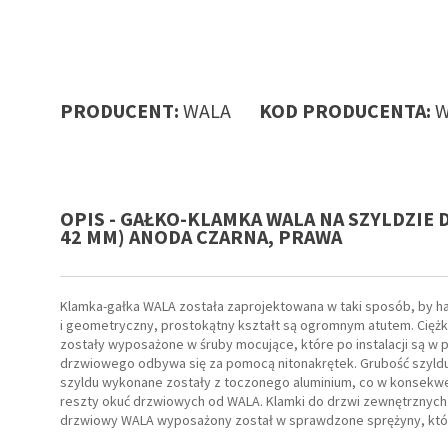
PRODUCENT:
WALA
KOD PRODUCENTA:
W
OPIS - GAŁKO-KLAMKA WALA NA SZYLDZIE 
42 MM) ANODA CZARNA, PRAWA
Klamka-gałka WALA została zaprojektowana w taki sposób, by h
i geometryczny, prostokątny kształt są ogromnym atutem. Ciężka
zostały wyposażone w śruby mocujące, które po instalacji są w
drzwiowego odbywa się za pomocą nitonakrętek. Grubość szyldu 
szyldu wykonane zostały z toczonego aluminium, co w konsekwe
reszty okuć drzwiowych od WALA. Klamki do drzwi zewnętrznych
drzwiowy WALA wyposażony został w sprawdzone sprężyny, które