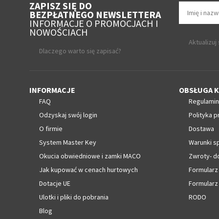
ZAPISZ SIĘ DO
BEZPŁATNEGO NEWSLETTERA
INFORMACJE O PROMOCJACH I
NOWOŚCIACH
Aktualizuj
Dlaczego warto się zapisać?
INFORMACJE
OBSŁUGA K
FAQ
Regulamin
Odzyskaj swój login
Polityka p
O firmie
Dostawa
System Master Key
Warunki s
Okucia obwiedniowe i zamki MACO
Zwroty- d
Jak kupować w cenach hurtowych
Formularz
Dotacje UE
Formularz
Ulotki i pliki do pobrania
RODO
Blog