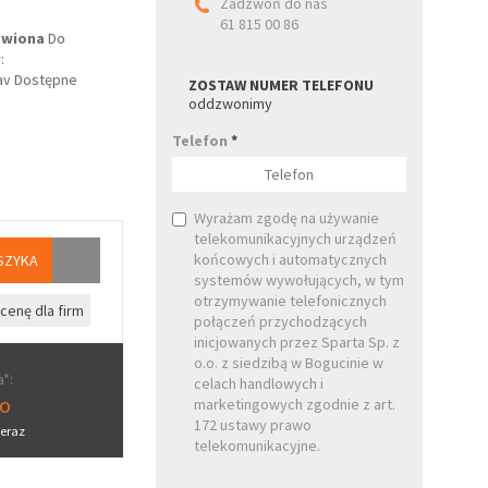
Zadzwoń do nas
61 815 00 86
owiona
Do
:
lav Dostępne
ZOSTAW NUMER TELEFONU
oddzwonimy
Telefon
*
Wyrażam zgodę na używanie
telekomunikacyjnych urządzeń
końcowych i automatycznych
SZYKA
systemów wywołujących, w tym
otrzymywanie telefonicznych
cenę dla firm
połączeń przychodzących
inicjowanych przez Sparta Sp. z
o.o. z siedzibą w Bogucinie w
*:
celach handlowych i
ro
marketingowych zgodnie z art.
172 ustawy prawo
eraz
telekomunikacyjne.