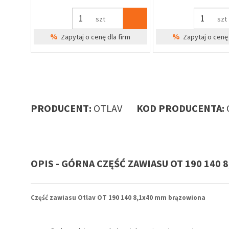
szt
szt
%
%
irm
Zapytaj o cenę dla firm
Zapytaj o cenę 
PRODUCENT:
OTLAV
KOD PRODUCENTA:
OPIS - GÓRNA CZĘŚĆ ZAWIASU OT 190 140
ay do
ów,
Część zawiasu Otlav OT 190 140 8,1x40 mm brązowiona