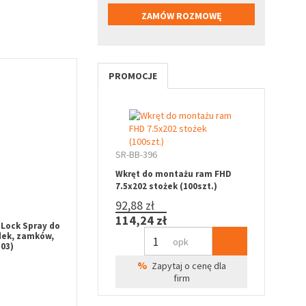
PROMOCJE
SR-BB-396
Wkręt do montażu ram FHD
7.5x202 stożek (100szt.)
92,88 zł
114,24 zł
Lock Spray do
dek, zamków,
opk
03)
%
Zapytaj o cenę dla
firm