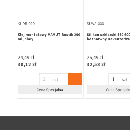
ZP-LE-161
ZA-PL-120
atyna
Zamek wpuszczany bębenkowy
Skrzydełko górne 60 fi
LOB 72/50 ocynk żółty
żółty 607-01-00/A
29,86 zł
0,66 zł
36,73 zł
0,81 zł
kpl
szt
%
%
Zapytaj o cenę dla firm
Zapytaj o cenę 