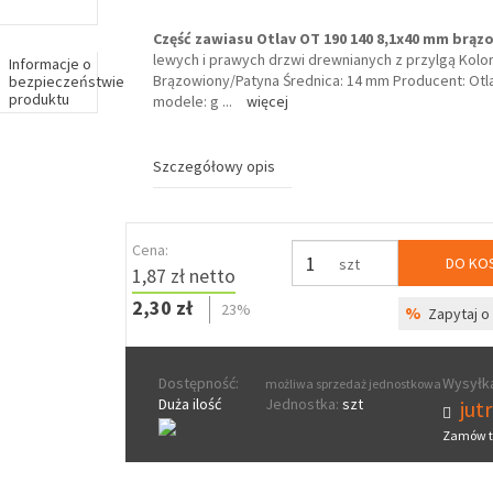
Część zawiasu Otlav OT 190 140 8,1x40 mm brąz
lewych i prawych drzwi drewnianych z przylgą Kolor
Informacje o
Brązowiony/Patyna Średnica: 14 mm Producent: Ot
bezpieczeństwie
produktu
modele: g
...
więcej
Szczegółowy opis
Cena:
DO KO
szt
1,87 zł netto
2,30 zł
23%
%
Zapytaj o 
Dostępność:
Wysyłka
możliwa sprzedaż jednostkowa
Duża ilość
Jednostka:
szt
jut
Zamów t