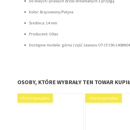
Do lewych i prawych drzwi drewnianych z przylgą
Kolor: Brązowiony/Patyna
Średnica: 14 mm
irm
Producent: Otlav
Dostępne modele: górna część zawiasu OT-CF190-140BN04
OSOBY, KTÓRE WYBRAŁY TEN TOWAR KUPI