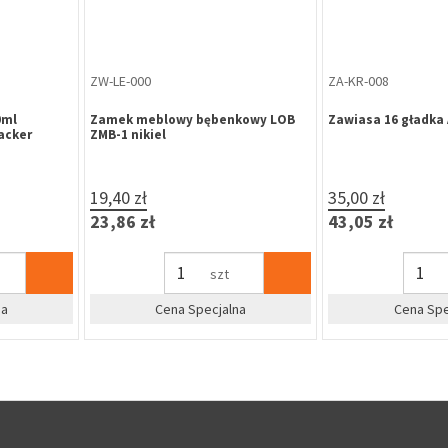
ZA-RZ-139
ZA-RZ-138
 13,5 ocynk
Zawiasa 190-140 Otlav wkręcana
Zawiasa 190-160 
ozdobna 14 mm brązowiona
ozdobna 16 mm b
4,39 zł
9,11 zł
5,40 zł
11,21 zł
szt
%
%
dla firm
Zapytaj o cenę dla firm
Zapytaj o 