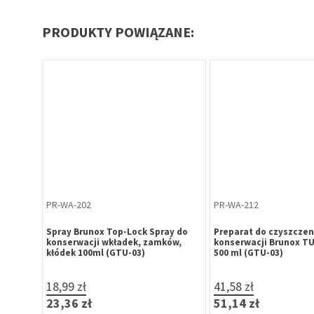
PRODUKTY POWIĄZANE:
PR-WA-202
PR-WA-212
ay do
Spray Brunox Top-Lock Spray do
Preparat do czyszczeni
ów,
konserwacji wkładek, zamków,
konserwacji Brunox T
kłódek 100ml (GTU-03)
500 ml (GTU-03)
18,99 zł
41,58 zł
23,36 zł
51,14 zł