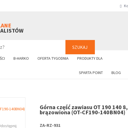
Ko
SZUKAJ
+48 61 8
LANE
NALISTÓW
SZUKAJ
ŚCI
B-HARKO
OFERTA TYGODNIA
PRODUKTY DLA
SPARTA POINT
BLOG
Górna część zawiasu OT 190 140 
brązowiona (OT-CF190-140BN04)
ZA-RZ-931
Udostępnij