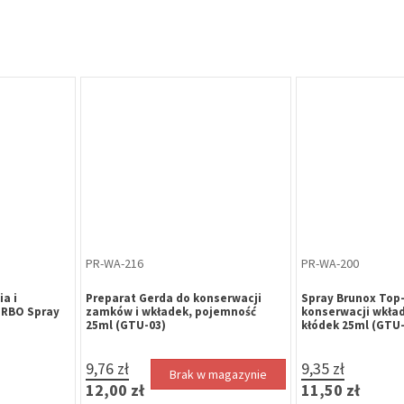
PR-WA-216
PR-WA-200
a i
Preparat Gerda do konserwacji
Spray Brunox Top-
URBO Spray
zamków i wkładek, pojemność
konserwacji wkła
25ml (GTU-03)
kłódek 25ml (GTU-
9,76 zł
9,35 zł
Brak w magazynie
12,00 zł
11,50 zł