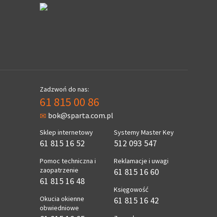
Zadzwoń do nas:
61 815 00 86
bok@sparta.com.pl
Sklep internetowy
Systemy Master Key
61 815 16 52
512 093 547
Pomoc techniczna i
Reklamacje i uwagi
zaopatrzenie
61 815 16 60
61 815 16 48
Księgowość
Okucia okienne
61 815 16 42
obwiedniowe