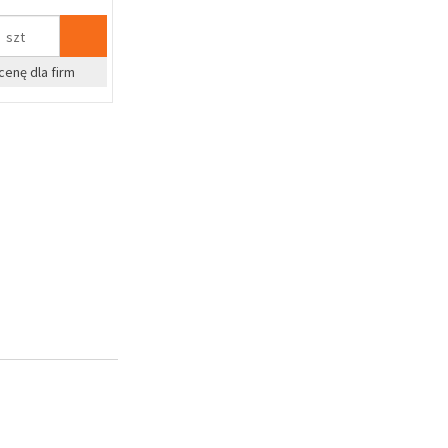
szt
cenę dla firm