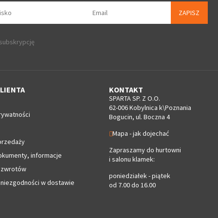
ZAPISZ
 subskrypcję
LIENTA
KONTAKT
SPARTA SP. Z O.O.
62-006 Kobylnica k\Poznania
rywatności
Bogucin, ul. Boczna 4
Mapa - jak dojechać
przedaży
Zapraszamy do hurtowni
okumenty, informacje
i salonu klamek:
 zwrotów
poniedziałek - piątek
 niezgodności w dostawie
od 7.00 do 16.00