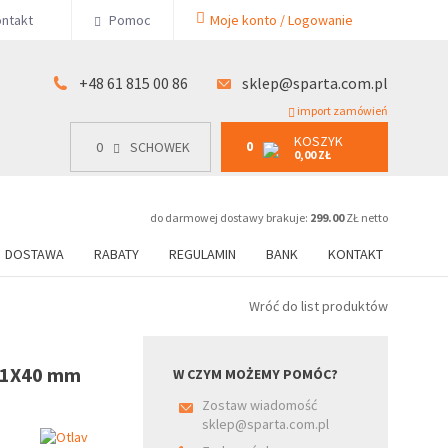
KOSZYK
ntakt
Pomoc
Moje konto / Logowanie
0
15 00 86
0
SCHOWEK
0,00 ZŁ
+48 61 815 00 86
sklep@sparta.com.pl
import zamówień
KOSZYK
0
0
SCHOWEK
0,00 ZŁ
do darmowej dostawy brakuje:
299.00
ZŁ netto
DOSTAWA
RABATY
REGULAMIN
BANK
KONTAKT
Wróć do list produktów
8,1X40 mm
W CZYM MOŻEMY POMÓC?
Zostaw wiadomość
sklep@sparta.com.pl