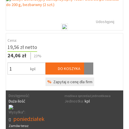
Udostępnij
Cena:
19,56 zł netto
24,06 zł
23%
DO KOSZYKA
kpl
%
Zapytaj o cenę dla firm
Dostępność:
możliwa sprzedaż jednostkowa
Duża ilość
Jednostka:
kpl
Wysyłka*:
poniedziałek
Zamów teraz