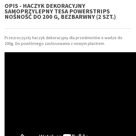
OPIS - HACZYK DEKORACYJNY
SAMOPRZYLEPNY TESA POWERSTRIPS
NOŚNOŚĆ DO 200 G, BEZBARWNY (2 SZT.)
Przezroczysty haczyk dekoracyjny dla przedmiotów o wadze do
200g. Do powtórnego zastosowania z nowym plastrem.