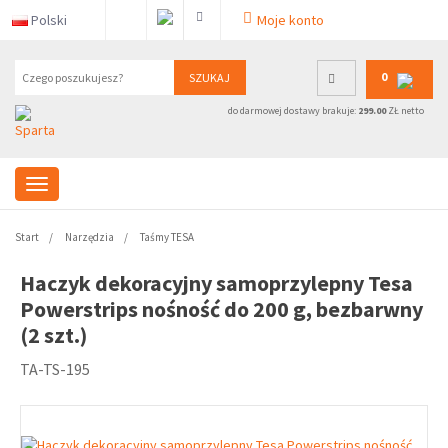
Polski
Moje konto
0
SZUKAJ
do darmowej dostawy brakuje:
299.00
ZŁ netto
Start
Narzędzia
Taśmy TESA
Haczyk dekoracyjny samoprzylepny Tesa
Powerstrips nośność do 200 g, bezbarwny
(2 szt.)
TA-TS-195