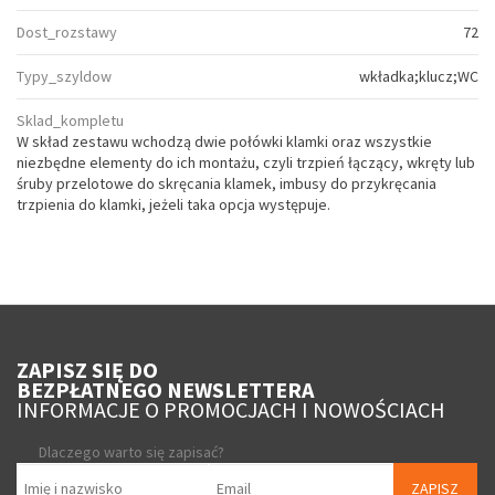
Dost_rozstawy
72
Typy_szyldow
wkładka;klucz;WC
Sklad_kompletu
W skład zestawu wchodzą dwie połówki klamki oraz wszystkie
niezbędne elementy do ich montażu, czyli trzpień łączący, wkręty lub
śruby przelotowe do skręcania klamek, imbusy do przykręcania
trzpienia do klamki, jeżeli taka opcja występuje.
ZAPISZ SIĘ DO
BEZPŁATNEGO NEWSLETTERA
INFORMACJE O PROMOCJACH I NOWOŚCIACH
Dlaczego warto się zapisać?
ZAPISZ