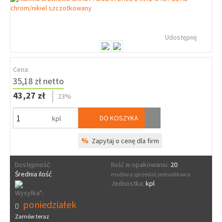
Udostępnij
Cena:
35,18 zł netto
43,27 zł
23%
DO KOSZYKA
kpl
%
Zapytaj o cenę dla firm
Dostępność:
Ilość w opakowaniu:
20
Średnia ilość
możliwa sprzedaż jednostkowa
Jednostka:
kpl
Wysyłka*:
poniedziałek
Zamów teraz