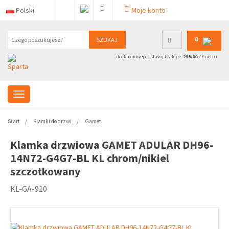
Polski
Moje konto
0
SZUKAJ
do darmowej dostawy brakuje:
299.00
ZŁ netto
Start
Klamki do drzwi
Gamet
Klamka drzwiowa GAMET ADULAR DH96-
14N72-G4G7-BL KL chrom/nikiel
szczotkowany
KL-GA-910