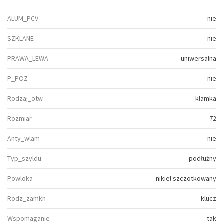
ALUM_PCV
nie
SZKLANE
nie
PRAWA_LEWA
uniwersalna
P_POZ
nie
Rodzaj_otw
klamka
Rozmiar
72
Anty_wlam
nie
Typ_szyldu
podłużny
Powloka
nikiel szczotkowany
Rodz_zamkn
klucz
Wspomaganie
tak