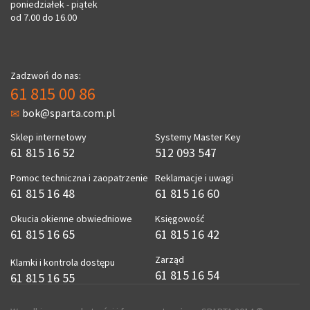
poniedziałek - piątek
od 7.00 do 16.00
Zadzwoń do nas:
61 815 00 86
bok@sparta.com.pl
Sklep internetowy
Systemy Master Key
61 815 16 52
512 093 547
Pomoc techniczna i zaopatrzenie
Reklamacje i uwagi
61 815 16 48
61 815 16 60
Okucia okienne obwiedniowe
Księgowość
61 815 16 65
61 815 16 42
Zarząd
Klamki i kontrola dostępu
61 815 16 54
61 815 16 55