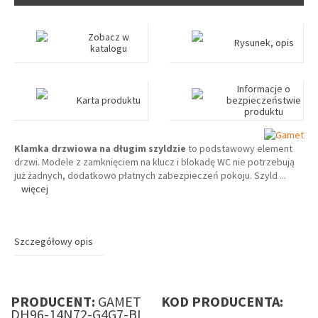
Zobacz w
Rysunek, opis
katalogu
Informacje o
Karta produktu
bezpieczeństwie
produktu
Klamka drzwiowa na długim szyldzie
to podstawowy element
drzwi. Modele z zamknięciem na klucz i blokadę WC nie potrzebują
już żadnych, dodatkowo płatnych zabezpieczeń pokoju. Szyld
...
więcej
Szczegółowy opis
PRODUCENT:
GAMET
KOD PRODUCENTA:
DH96-14N72-G4G7-BL