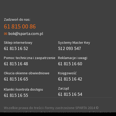
Zadzwoń do nas:
61 815 00 86
bok@sparta.com.pl
Sklep internetowy
Systemy Master Key
61 815 16 52
512 093 547
Pomoc techniczna i zaopatrzenie
Reklamacje i uwagi
61 815 16 48
61 815 16 60
Okucia okienne obwiedniowe
Księgowość
61 815 16 65
61 815 16 42
Zarząd
Klamki i kontrola dostępu
61 815 16 54
61 815 16 55
Wszelkie prawa do treści i formy zastrzeżone SPARTA 2014 ©
Kopiowanie zdjęć i innych treści wymaga pisemnej zgody Sparta sp. z