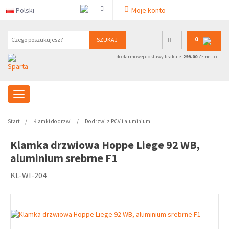
Polski
Moje konto
0
SZUKAJ
do darmowej dostawy brakuje:
299.00
ZŁ netto
Start
Klamki do drzwi
Do drzwi z PCV i aluminium
Klamka drzwiowa Hoppe Liege 92 WB,
aluminium srebrne F1
KL-WI-204