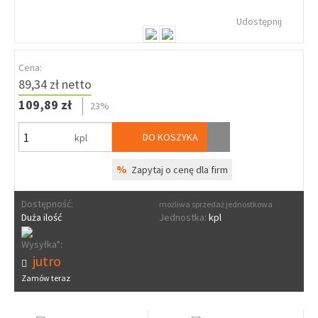
Udostępnij
Cena:
89,34 zł netto
109,89 zł
23%
DO KOSZYKA
kpl
%
Zapytaj o cenę dla firm
Dostępność:
możliwa sprzedaż jednostkowa
Duża ilość
Jednostka:
kpl
Wysyłka*:
jutro
Zamów teraz