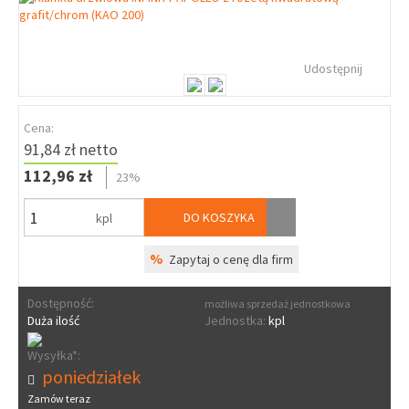
Udostępnij
Cena:
91,84 zł netto
112,96 zł
23%
DO KOSZYKA
kpl
%
Zapytaj o cenę dla firm
Dostępność:
możliwa sprzedaż jednostkowa
Duża ilość
Jednostka:
kpl
Wysyłka*:
poniedziałek
Zamów teraz