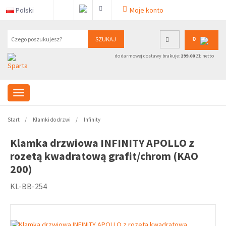
Polski
Moje konto
0
SZUKAJ
do darmowej dostawy brakuje:
299.00
ZŁ netto
Start
Klamki do drzwi
Infinity
Klamka drzwiowa INFINITY APOLLO z
rozetą kwadratową grafit/chrom (KAO
200)
KL-BB-254