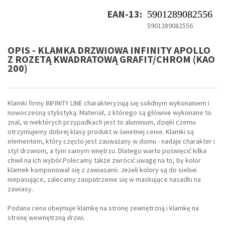
EAN-13:
5901289082556
5901289082556
OPIS - KLAMKA DRZWIOWA INFINITY APOLLO
Z ROZETĄ KWADRATOWĄ GRAFIT/CHROM (KAO
200)
Klamki firmy INFINITY LINE charakteryzują się solidnym wykonaniem i
nowoczesną stylistyką. Materiał, z którego są głównie wykonane to
znal, w niektórych przypadkach jest to aluminum, dzięki czemu
otrzymujemy dobrej klasy produkt w świetnej cenie. Klamki są
elementem, który często jest zauważany w domu - nadaje charakter i
styl drzwiom, a tym samym wnętrzu. Dlatego warto poświęcić kilka
chwil na ich wybór.Polecamy także zwrócić uwagę na to, by kolor
klamek komponował się z zawiasami. Jeżeli kolory są do siebie
niepasujące, zalecamy zaopatrzenie się w maskujące nasadki na
zawiasy.
Podana cena obejmuje klamkę na stronę zewnętrzną i klamkę na
stronę wewnętrzną drzwi.