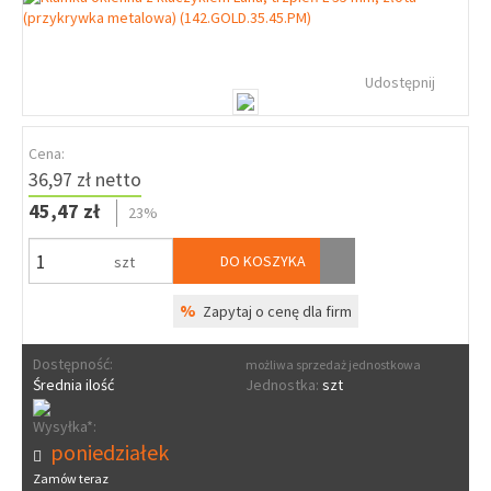
Udostępnij
Cena:
36,97 zł netto
45,47 zł
23%
DO KOSZYKA
szt
%
Zapytaj o cenę dla firm
Dostępność:
możliwa sprzedaż jednostkowa
Średnia ilość
Jednostka:
szt
Wysyłka*:
poniedziałek
Zamów teraz