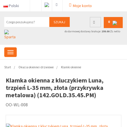
Polski
Moje konto
0
SZUKAJ
do darmowej dostawy brakuje:
299.00
ZŁ netto
Start
Okucia okienne i drzwiowe
Klamki okienne
Klamka okienna z kluczykiem Luna,
trzpień L-35 mm, złota (przykrywka
metalowa) (142.GOLD.35.45.PM)
OO-WL-008