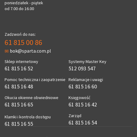
poniedziałek - piątek
od 7.00 do 16.00
Zadzwoń do nas:
61 815 00 86
bok@sparta.com.pl
Sklep internetowy
Systemy Master Key
61 815 16 52
512 093 547
Pomoc techniczna i zaopatrzenie
Reklamacje i uwagi
61 815 16 48
61 815 16 60
Okucia okienne obwiedniowe
Księgowość
61 815 16 65
61 815 16 42
Zarząd
Klamki i kontrola dostępu
61 815 16 54
61 815 16 55