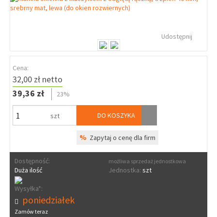
Udostępnij
Cena:
32,00 zł netto
39,36 zł
23%
DO KOSZYKA
szt
%
Zapytaj o cenę dla firm
Dostępność:
możliwa sprzedaż jednostkowa
Duża ilość
Jednostka:
szt
Wysyłka*:
poniedziałek
Zamów teraz