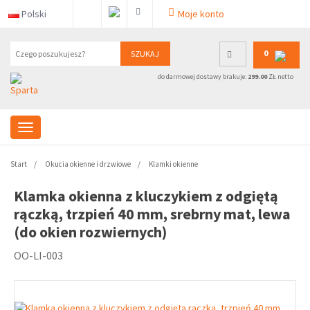
Polski
Moje konto
0
SZUKAJ
do darmowej dostawy brakuje:
299.00
ZŁ netto
Start
Okucia okienne i drzwiowe
Klamki okienne
Klamka okienna z kluczykiem z odgiętą
rączką, trzpień 40 mm, srebrny mat, lewa
(do okien rozwiernych)
OO-LI-003