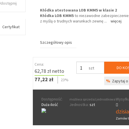
Udostępnij
Kłódka atestowana
LOB KMM5
w klasie 2
Kłódka LOB KMM5
to niezawodne zabezpieczenie
z myślą o trudnych warunkach zewnę
...
więcej
Certyfikat
Szczegółowy opis
Cena:
DO KO
szt
62,78 zł netto
77,22 zł
23%
%
Zapytaj o 
Dostępność:
Wysyłka
możliwa sprzedaż jednostkowa
Duża ilość
Jednostka:
szt
dzisi
Zamów t