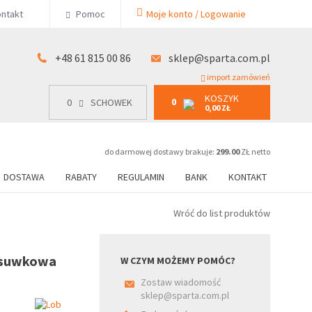
KOSZYK
ntakt
Pomoc
Moje konto / Logowanie
0
15 00 86
0
SCHOWEK
0,00 ZŁ
+48 61 815 00 86
sklep@sparta.com.pl
import zamówień
KOSZYK
0
0
SCHOWEK
0,00 ZŁ
do darmowej dostawy brakuje:
299.00
ZŁ netto
DOSTAWA
RABATY
REGULAMIN
BANK
KONTAKT
Wróć do list produktów
asuwkowa
W CZYM MOŻEMY POMÓC?
Zostaw wiadomość
sklep@sparta.com.pl