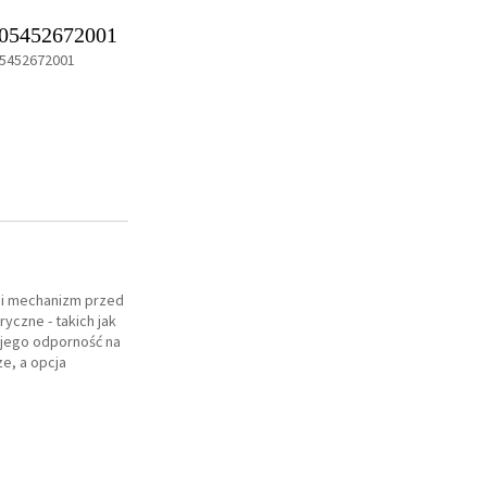
05452672001
5452672001
ni mechanizm przed
yczne - takich jak
jego odporność na
e, a opcja