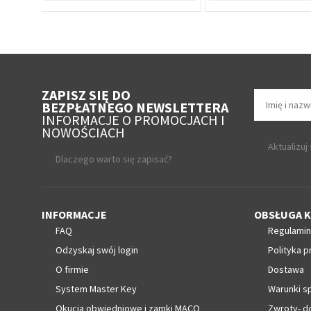
ZAPISZ SIĘ DO
BEZPŁATNEGO NEWSLETTERA
INFORMACJE O PROMOCJACH I
NOWOŚCIACH
Aktualizuj
Dlaczego warto się zapisać?
INFORMACJE
OBSŁUGA K
FAQ
Regulamin
Odzyskaj swój login
Polityka p
O firmie
Dostawa
System Master Key
Warunki s
Okucia obwiedniowe i zamki MACO
Zwroty- d