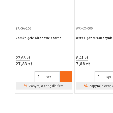
WR-PI-000
WR-PI-005
Wrzeciądz kryty 45x190, ocynk
Wrzeciądz budowlany k
żółty
4,45 zł
8,66 zł
Brak w 
5,47 zł
10,65 zł
%
Zapytaj o cenę 
szt
%
irm
Zapytaj o cenę dla firm