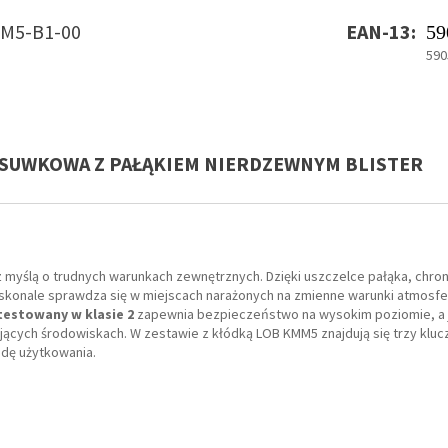
M5-B1-00
EAN-13:
59
590
ASUWKOWA Z PAŁĄKIEM NIERDZEWNYM BLISTER
myślą o trudnych warunkach zewnętrznych. Dzięki uszczelce pałąka, chro
skonale sprawdza się w miejscach narażonych na zmienne warunki atmosfer
estowany w klasie 2
zapewnia bezpieczeństwo na wysokim poziomie, a 
jących środowiskach. W zestawie z kłódką LOB KMM5 znajdują się trzy klucz
odę użytkowania.