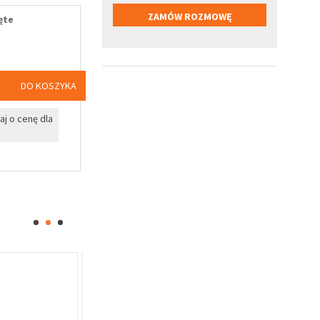
ęte
DO KOSZYKA
j o cenę dla