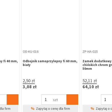
ZP-KR-014
ZA-RZ-165
suwkowy
Zamek zasuwkowy KARO KC-35
Zawiasa 495-200 O
(041-004/K80009268) czoło C INOX
20 mm galwanizo
 INOX 6x24
6x24 mm uniwersalny, rygiel
srebrny
l opadający
opadający
49,55 zł
16,44 zł
60,95 zł
20,22 zł
szt
%
%
na
Zapytaj o cenę dla firm
Zapytaj o 