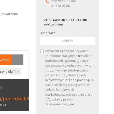
Zadzwoń do nas
61 815 00 86
, stworzone
ZOSTAW NUMER TELEFONU
oddzwonimy
Telefon
*
Wyrażam zgodę na używanie
telekomunikacyjnych urządzeń
SZYKA
końcowych i automatycznych
systemów wywołujących, w tym
otrzymywanie telefonicznych
cenę dla firm
połączeń przychodzących
inicjowanych przez Sparta Sp. z
o.o. z siedzibą w Bogucinie w
*:
celach handlowych i
marketingowych zgodnie z art.
aj/poniedziałek
172 ustawy prawo
telekomunikacyjne.
eraz