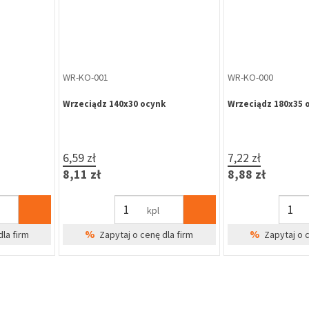
WR-PI-007
WR-GR-003
ryty 270
Wrzeciądz altanowy mały
Wrzeciadz - skobe
80x30x120
przykręcany
3,53 zł
10,24 zł
magazynie
Bra
4,34 zł
12,60 zł
%
dla firm
Zapytaj o 
szt
%
Zapytaj o cenę dla firm