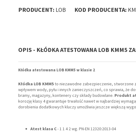
PRODUCENT:
LOB
KOD PRODUCENTA:
KM
OPIS - KŁÓDKA ATESTOWANA LOB KMM5 Z
Kłódka atestowana
LOB KMM5
w klasie 2
Kłódka LOB KMM5
to niezawodne zabezpieczenie, stworzone z 
wpływem wody, pyłu i innych zanieczyszczeń, co sprawia, że do
bramy, magazyny, kontenery czy składy budowlane.
Produkt at
korozję klasy 4 gwarantuje trwałość nawet w najbardziej wymaga
dorobienia dodatkowych kluczy umożliwia jeszcze większą wyg
Atest klasa C
- 1 1 4 2 wg. PN-EN 12320:2013-04