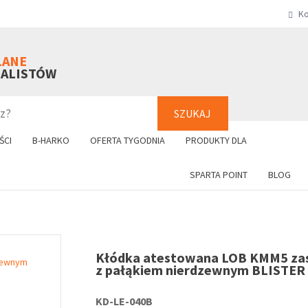
Ko
SZUKAJ
+48 61 8
LANE
NALISTÓW
SZUKAJ
ŚCI
B-HARKO
OFERTA TYGODNIA
PRODUKTY DLA
SPARTA POINT
BLOG
Kłódka atestowana LOB KMM5 z
z pałąkiem nierdzewnym BLISTER
KD-LE-040B