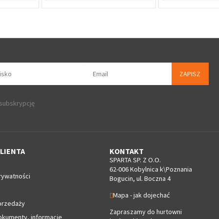
ZAPISZ
 subskrypcję
LIENTA
KONTAKT
SPARTA SP. Z O.O.
62-006 Kobylnica k\Poznania
rywatności
Bogucin, ul. Boczna 4
Mapa - jak dojechać
przedaży
Zapraszamy do hurtowni
okumenty, informacje