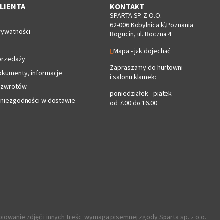
LIENTA
KONTAKT
SPARTA SP. Z O.O.
62-006 Kobylnica k\Poznania
rywatności
Bogucin, ul. Boczna 4
Mapa - jak dojechać
przedaży
Zapraszamy do hurtowni
okumenty, informacje
i salonu klamek:
 zwrotów
poniedziałek - piątek
 niezgodności w dostawie
od 7.00 do 16.00
iowanie zdjęć i innych treści wymaga pisemnej zgody Sparta sp. z o.o.