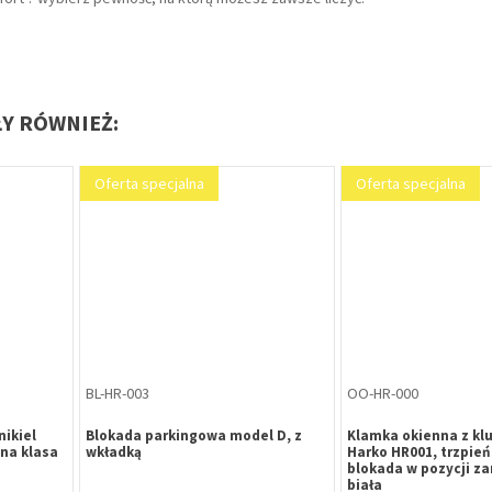
ŁY RÓWNIEŻ:
RY-FM-003
ZP-CZ-971
 krótki
Rygiel nawierzchniowy FAPIM 3715
Zamek główny nap
szary
225x24,5x10 szary
wielopunktoweg
Metalplast-Częst
ocynk biały uniwe