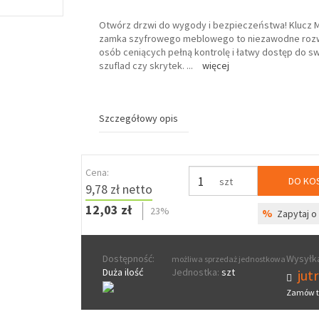
Otwórz drzwi do wygody i bezpieczeństwa! Klucz 
zamka szyfrowego meblowego to niezawodne rozw
osób ceniących pełną kontrolę i łatwy dostęp do s
szuflad czy skrytek.
...
więcej
Szczegółowy opis
Cena:
DO KO
szt
9,78 zł netto
12,03 zł
23%
%
Zapytaj o 
Dostępność:
Wysyłka
możliwa sprzedaż jednostkowa
Duża ilość
Jednostka:
szt
jut
Zamów t