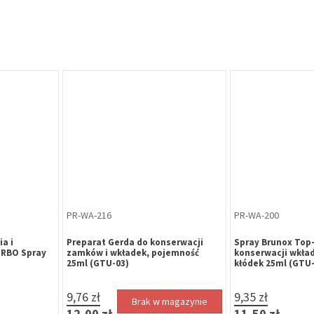
PR-WA-216
PR-WA-200
a i
Preparat Gerda do konserwacji
Spray Brunox Top-
URBO Spray
zamków i wkładek, pojemność
konserwacji wkła
25ml (GTU-03)
kłódek 25ml (GTU-
9,76 zł
9,35 zł
Brak w magazynie
12,00 zł
11,50 zł