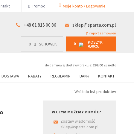
KOSZYK
ntakt
Pomoc
Moje konto / Logowanie
0
15 00 86
0
SCHOWEK
0,00 ZŁ
+48 61 815 00 86
sklep@sparta.com.pl
import zamówień
KOSZYK
0
0
SCHOWEK
0,00 ZŁ
do darmowej dostawy brakuje:
299.00
ZŁ netto
DOSTAWA
RABATY
REGULAMIN
BANK
KONTAKT
Wróć do list produktów
go
W CZYM MOŻEMY POMÓC?
Zostaw wiadomość
sklep@sparta.com.pl