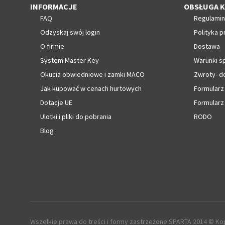
INFORMACJE
OBSŁUGA K
FAQ
Regulamin
Odzyskaj swój login
Polityka p
O firmie
Dostawa
System Master Key
Warunki s
Okucia obwiedniowe i zamki MACO
Zwroty- d
Jak kupować w cenach hurtowych
Formularz
Dotacje UE
Formularz
Ulotki i pliki do pobrania
RODO
Blog
Wszelkie prawa do treści i formy zastrzeżone SPARTA 2014 © Kop