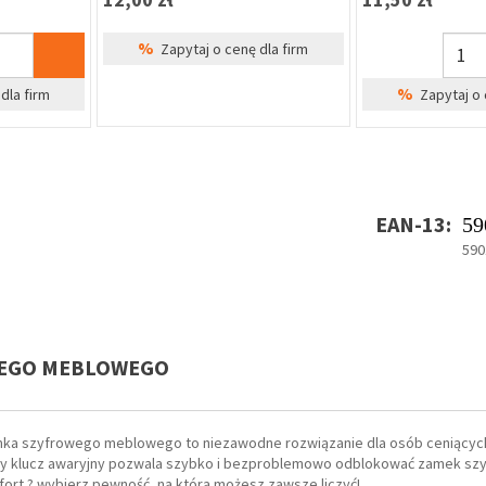
%
Zapytaj o cenę dla firm
%
dla firm
Zapytaj o 
EAN-13:
59
590
OWEGO MEBLOWEGO
mka szyfrowego meblowego to niezawodne rozwiązanie dla osób ceniących
alny klucz awaryjny pozwala szybko i bezproblemowo odblokować zamek szy
mfort ? wybierz pewność, na którą możesz zawsze liczyć!