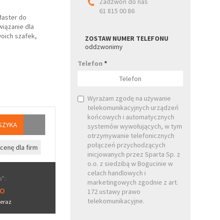
Zadzwoń do nas
61 815 00 86
Master do
iązanie dla
woich szafek,
ZOSTAW NUMER TELEFONU
oddzwonimy
Telefon
*
Wyrażam zgodę na używanie
telekomunikacyjnych urządzeń
końcowych i automatycznych
SZYKA
systemów wywołujących, w tym
otrzymywanie telefonicznych
połączeń przychodzących
cenę dla firm
inicjowanych przez Sparta Sp. z
o.o. z siedzibą w Bogucinie w
celach handlowych i
*:
marketingowych zgodnie z art.
ro
172 ustawy prawo
telekomunikacyjne.
eraz