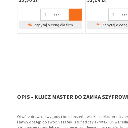
szt
szt
%
%
irm
Zapytaj o cenę dla firm
Zapytaj o cenę 
OPIS - KLUCZ MASTER DO ZAMKA SZYFR
ay do
ów,
Otwórz drzwi do wygody i bezpieczeństwa! Klucz Master do za
i łatwy dostęp do swoich szafek, szuflad czy skrytek. Uniwers
zapomnienia kodu lub sytuacji awaryjnej. Inwestuj w spokój i ko