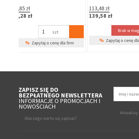
63,21 zł
54,91 zł
77,75 zł
67,54 zł
szt
szt
%
%
Zapytaj o cenę dla firm
Zapytaj o cenę 
ZAPISZ SIĘ DO
BEZPŁATNEGO NEWSLETTERA
INFORMACJE O PROMOCJACH I
NOWOŚCIACH
Aktualizuj
Dlaczego warto się zapisać?