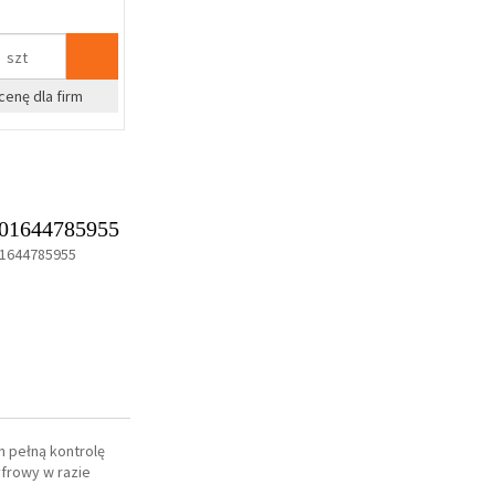
szt
cenę dla firm
01644785955
1644785955
 pełną kontrolę
frowy w razie