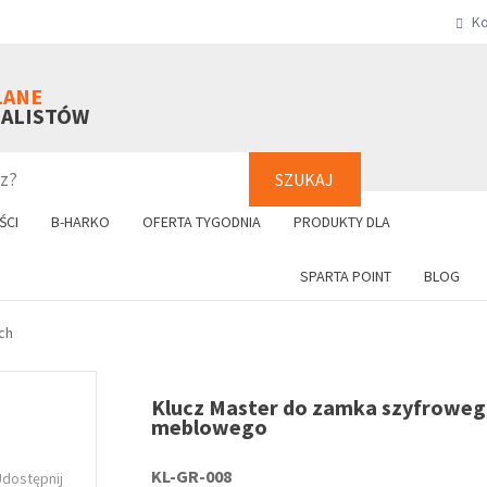
Ko
SZUKAJ
+48 61 8
LANE
NALISTÓW
SZUKAJ
ŚCI
B-HARKO
OFERTA TYGODNIA
PRODUKTY DLA
SPARTA POINT
BLOG
ch
Klucz Master do zamka szyfrowe
meblowego
KL-GR-008
Udostępnij