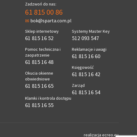
Zadzwoń do nas:
61 815 00 86
bok@sparta.com.pl
Sklep internetowy
Systemy Master Key
61 815 16 52
512 093 547
Pomoc techniczna i
Reklamacje i uwagi
zaopatrzenie
61 815 16 60
61 815 16 48
Księgowość
Okucia okienne
61 815 16 42
obwiedniowe
61 815 16 65
Zarząd
61 815 16 54
Klamki i kontrola dostępu
61 815 16 55
realizacja
ecreo.eu