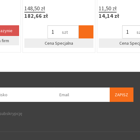
63,70 zł
169,99 zł
Brak w magazynie
78,35 zł
209,09 zł
%
Zapytaj o cenę dla firm
%
dla firm
Zapytaj o 
ZAPISZ
 subskrypcję