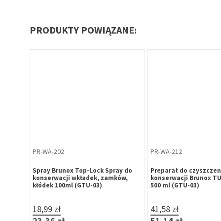
PRODUKTY POWIĄZANE:
PR-WA-202
PR-WA-212
ay do
Spray Brunox Top-Lock Spray do
Preparat do czyszczeni
ów,
konserwacji wkładek, zamków,
konserwacji Brunox T
kłódek 100ml (GTU-03)
500 ml (GTU-03)
18,99 zł
41,58 zł
23,36 zł
51,14 zł