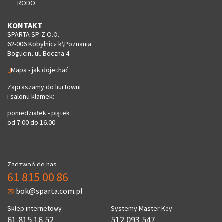
RODO
KONTAKT
SPARTA SP. Z O.O.
62-006 Kobylnica k\Poznania
Bogucin, ul. Boczna 4
Mapa - jak dojechać
Zapraszamy do hurtowni
i salonu klamek:
poniedziałek - piątek
od 7.00 do 16.00
Zadzwoń do nas:
61 815 00 86
bok@sparta.com.pl
Sklep internetowy
Systemy Master Key
61 815 16 52
512 093 547