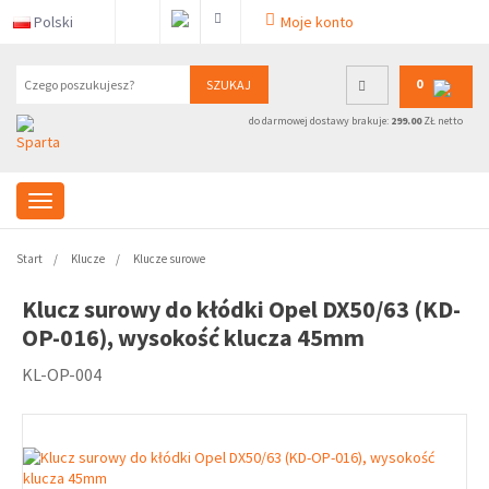
Polski
Moje konto
0
SZUKAJ
do darmowej dostawy brakuje:
299.00
ZŁ netto
Start
Klucze
Klucze surowe
Klucz surowy do kłódki Opel DX50/63 (KD-
OP-016), wysokość klucza 45mm
KL-OP-004