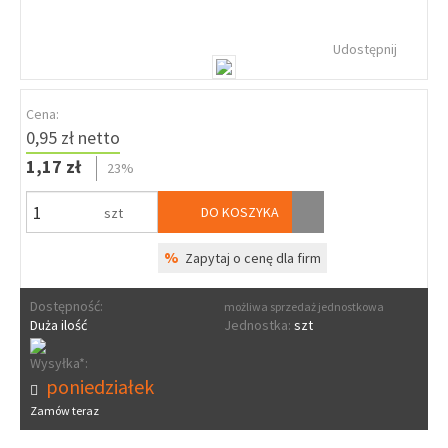
Udostępnij
Cena:
0,95 zł netto
1,17 zł
23%
DO KOSZYKA
szt
%
Zapytaj o cenę dla firm
Dostępność:
możliwa sprzedaż jednostkowa
Duża ilość
Jednostka:
szt
Wysyłka*:
poniedziałek
Zamów teraz