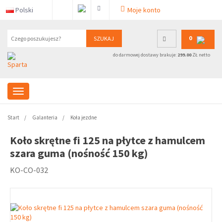
Polski
Moje konto
0
SZUKAJ
do darmowej dostawy brakuje:
299.00
ZŁ netto
Start
Galanteria
Koła jezdne
Koło skrętne fi 125 na płytce z hamulcem
szara guma (nośność 150 kg)
KO-CO-032