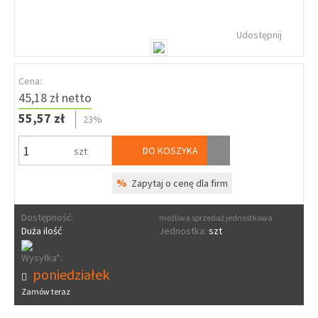
Udostępnij
Cena:
45,18 zł netto
55,57 zł
23%
DO KOSZYKA
szt
%
Zapytaj o cenę dla firm
Dostępność:
możliwa sprzedaż jednostkowa
Duża ilość
Jednostka:
szt
Wysyłka*:
poniedziałek
Zamów teraz