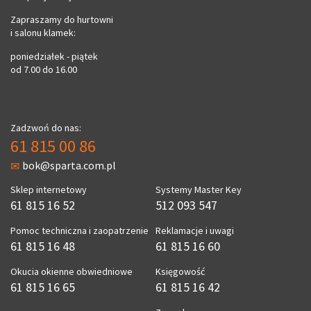
Zapraszamy do hurtowni
i salonu klamek:
poniedziałek - piątek
od 7.00 do 16.00
Zadzwoń do nas:
61 815 00 86
bok@sparta.com.pl
Sklep internetowy
Systemy Master Key
61 815 16 52
512 093 547
Pomoc techniczna i zaopatrzenie
Reklamacje i uwagi
61 815 16 48
61 815 16 60
Okucia okienne obwiedniowe
Księgowość
61 815 16 65
61 815 16 42