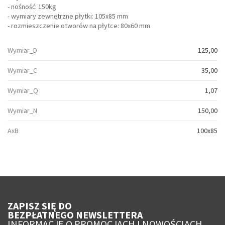
- nośność: 150kg
- wymiary zewnętrzne płytki: 105x85 mm
- rozmieszczenie otworów na płytce: 80x60 mm
Wymiar_D
125,00
Wymiar_C
35,00
Wymiar_Q
1,07
Wymiar_N
150,00
AxB
100x85
ZAPISZ SIĘ DO
BEZPŁATNEGO NEWSLETTERA
INFORMACJE O PROMOCJACH I NOWOŚCIACH