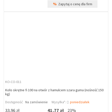
%
Zapytaj o cenę dla firm
KO-CO-011
Koło skrętne fi 100 na otwór z hamulcem szara guma (nośność 150
kg)
Dostępność
Na zamówienie
Wysyłka*:
poniedziałek
33,96 zł
41,77 zł
23%