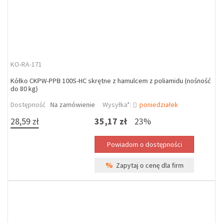
KO-RA-171
Kółko CKPW-PPB 100S-HC skrętne z hamulcem z poliamidu (nośność
do 80 kg)
Dostępność
Na zamówienie
Wysyłka*:
poniedziałek
28,59 zł
35,17 zł
23%
%
Zapytaj o cenę dla firm