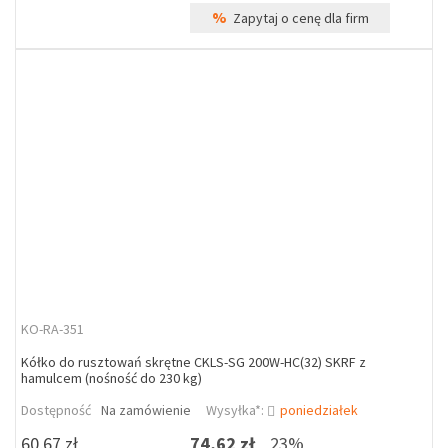
%
Zapytaj o cenę dla firm
KO-RA-351
Kółko do rusztowań skrętne CKLS-SG 200W-HC(32) SKRF z
hamulcem (nośność do 230 kg)
Dostępność
Na zamówienie
Wysyłka*:
poniedziałek
60,67 zł
74,62 zł
23%