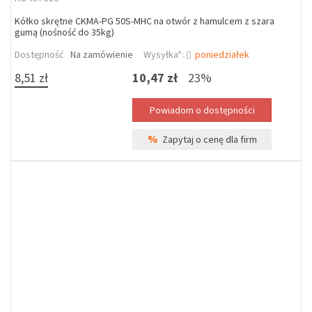
Kółko skrętne CKMA-PG 50S-MHC na otwór z hamulcem z szara
gumą (nośność do 35kg)
Dostępność
Na zamówienie
Wysyłka*:
poniedziałek
8,51 zł
10,47 zł
23%
%
Zapytaj o cenę dla firm