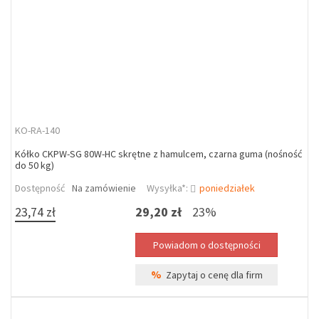
KO-RA-140
Kółko CKPW-SG 80W-HC skrętne z hamulcem, czarna guma (nośność
do 50 kg)
Dostępność
Na zamówienie
Wysyłka*:
poniedziałek
23,74 zł
29,20 zł
23%
%
Zapytaj o cenę dla firm