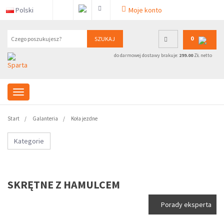
Polski
Moje konto
0
SZUKAJ
do darmowej dostawy brakuje:
299.00
ZŁ netto
Start
Galanteria
Koła jezdne
Kategorie
SKRĘTNE Z HAMULCEM
Porady eksperta