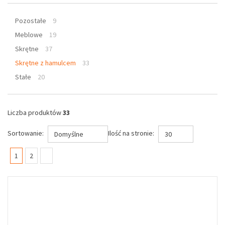
Pozostałe
9
Meblowe
19
Skrętne
37
Skrętne z hamulcem
33
Stałe
20
Liczba produktów
33
Sortowanie:
Ilość na stronie:
Domyślne
30
(current)
1
2