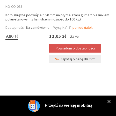
KO-CO-083
Koło skrętne podwójne fi 50 mm na płytce szara guma z bieżnikiem
poliuretanowym z hamulcem (nośność do 100 kg)
Dostępność
Na zamówienie
Wysyłka*:
poniedziałek
9,80 zł
12,05 zł
23%
%
Zapytaj o cenę dla firm
Przejdź na
wersję mobilną