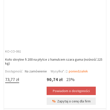
KO-CO-061
Koło skrętne fi 200 na płytce z hamulcem szara guma (nośność 225
kg)
Dostępność
Na zamówienie
Wysyłka*:
poniedziałek
73,77 zł
90,74 zł
23%
%
Zapytaj o cenę dla firm