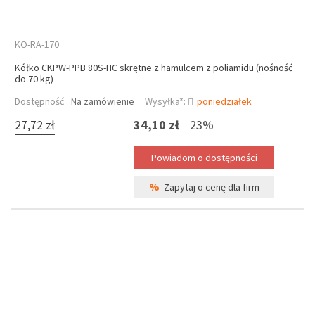
KO-RA-170
Kółko CKPW-PPB 80S-HC skrętne z hamulcem z poliamidu (nośność
do 70 kg)
Dostępność
Na zamówienie
Wysyłka*:
poniedziałek
27,72 zł
34,10 zł
23%
%
Zapytaj o cenę dla firm