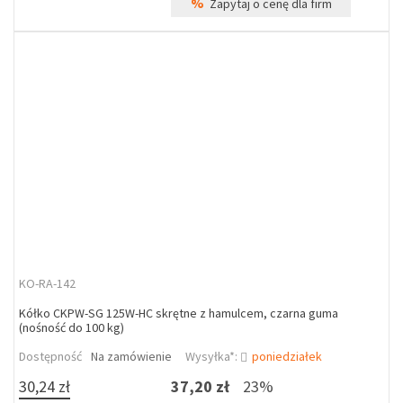
%
Zapytaj o cenę dla firm
KO-RA-142
Kółko CKPW-SG 125W-HC skrętne z hamulcem, czarna guma
(nośność do 100 kg)
Dostępność
Na zamówienie
Wysyłka*:
poniedziałek
30,24 zł
37,20 zł
23%