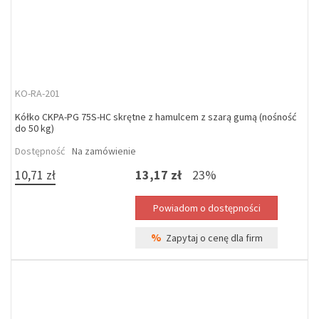
KO-RA-201
Kółko CKPA-PG 75S-HC skrętne z hamulcem z szarą gumą (nośność
do 50 kg)
Dostępność
Na zamówienie
10,71 zł
13,17 zł
23%
%
Zapytaj o cenę dla firm