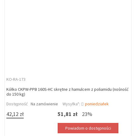
KO-RA-173
Kółko CKPW-PPB 160S-HC skrętne z hamulcem z poliamidu (nośność
do 150 kg)
Dostępność
Na zamówienie
Wysyłka*:
poniedziałek
42,12 zł
51,81 zł
23%