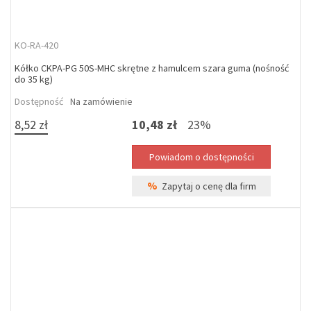
KO-RA-420
Kółko CKPA-PG 50S-MHC skrętne z hamulcem szara guma (nośność
do 35 kg)
Dostępność
Na zamówienie
8,52 zł
10,48 zł
23%
%
Zapytaj o cenę dla firm