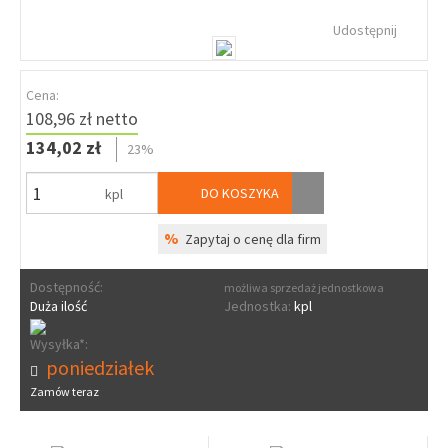
Udostępnij
Cena:
108,96 zł netto
134,02 zł
23%
DO KOSZYKA
kpl
%
Zapytaj o cenę dla firm
Dostępność:
możliwa sprzedaż jednostkowa
Duża ilość
Jednostka:
kpl
Wysyłka*:
poniedziałek
Zamów teraz