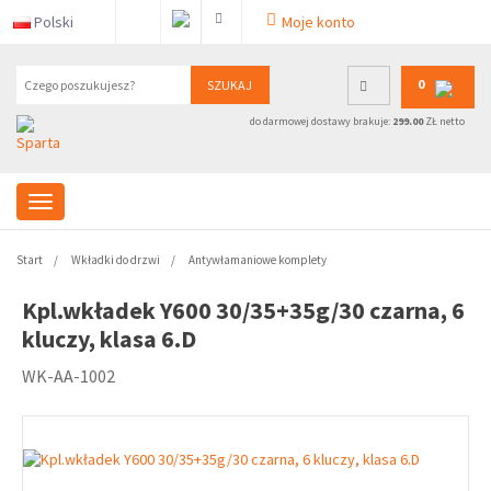
Polski
Moje konto
0
SZUKAJ
do darmowej dostawy brakuje:
299.00
ZŁ netto
Start
Wkładki do drzwi
Antywłamaniowe komplety
Kpl.wkładek Y600 30/35+35g/30 czarna, 6
kluczy, klasa 6.D
WK-AA-1002