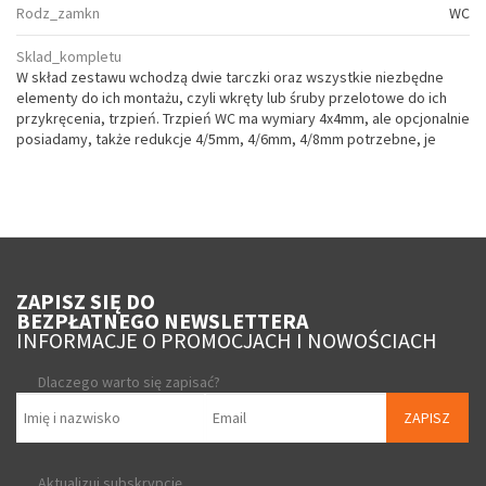
Rodz_zamkn
WC
Sklad_kompletu
W skład zestawu wchodzą dwie tarczki oraz wszystkie niezbędne
elementy do ich montażu, czyli wkręty lub śruby przelotowe do ich
przykręcenia, trzpień. Trzpień WC ma wymiary 4x4mm, ale opcjonalnie
posiadamy, także redukcje 4/5mm, 4/6mm, 4/8mm potrzebne, je
ZAPISZ SIĘ DO
BEZPŁATNEGO NEWSLETTERA
INFORMACJE O PROMOCJACH I NOWOŚCIACH
Dlaczego warto się zapisać?
ZAPISZ
Aktualizuj subskrypcję