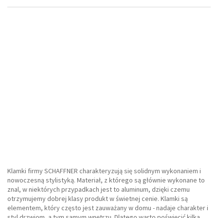
Klamki firmy SCHAFFNER charakteryzują się solidnym wykonaniem i
nowoczesną stylistyką. Materiał, z którego są głównie wykonane to
znal, w niektórych przypadkach jest to aluminum, dzięki czemu
otrzymujemy dobrej klasy produkt w świetnej cenie. Klamki są
elementem, który często jest zauważany w domu - nadaje charakter i
styl drzwiom, a tym samym wnętrzu. Dlatego warto poświęcić kilka