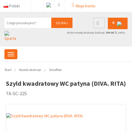
Polski
Moje konto
0
SZUKAJ
do darmowej dostawy brakuje:
299.00
ZŁ netto
Start
Klamki do drzwi
Schaffner
Szyld kwadratowy WC patyna (DIVA. RITA)
TA-SC-225