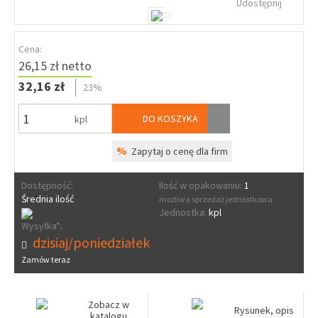
Udostępnij
Cena:
26,15 zł netto
32,16 zł
23%
DO KOSZYKA
kpl
%
Zapytaj o cenę dla firm
Dostępność:
Ilość w opakowaniu:
1
Średnia ilość
możliwa sprzedaż jednostkowa
Jednostka:
kpl
Wysyłka*:
dzisiaj/poniedziałek
Zamów teraz
Zobacz w
Rysunek, opis
katalogu