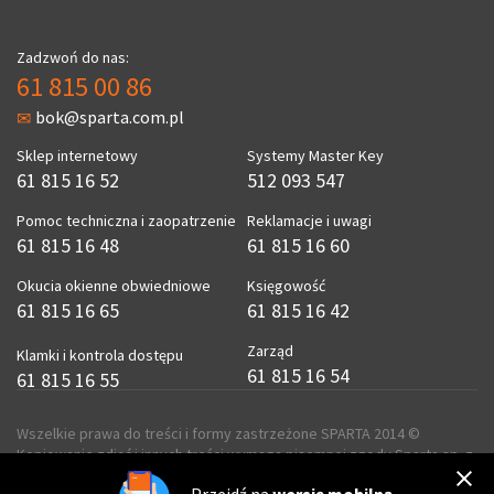
Zadzwoń do nas:
61 815 00 86
bok@sparta.com.pl
Sklep internetowy
Systemy Master Key
61 815 16 52
512 093 547
Pomoc techniczna i zaopatrzenie
Reklamacje i uwagi
61 815 16 48
61 815 16 60
Okucia okienne obwiedniowe
Księgowość
61 815 16 65
61 815 16 42
Zarząd
Klamki i kontrola dostępu
61 815 16 54
61 815 16 55
Wszelkie prawa do treści i formy zastrzeżone SPARTA 2014 ©
Kopiowanie zdjęć i innych treści wymaga pisemnej zgody Sparta sp. z
o.o.