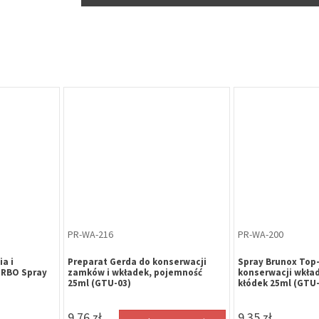
PR-WA-216
PR-WA-200
a i
Preparat Gerda do konserwacji
Spray Brunox Top-
URBO Spray
zamków i wkładek, pojemność
konserwacji wkła
25ml (GTU-03)
kłódek 25ml (GTU-
9,76 zł
9,35 zł