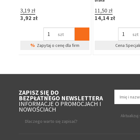
nierdzewna
15,59 zł
4,99 zł
19,18 zł
6,14 zł
szt
szt
%
Cena Specjalna
Zapytaj o cenę 
ZAPISZ SIĘ DO
BEZPŁATNEGO NEWSLETTERA
INFORMACJE O PROMOCJACH I
NOWOŚCIACH
Aktualizuj
Dlaczego warto się zapisać?