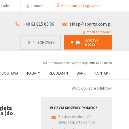
KOSZYK
ntakt
Pomoc
Moje konto / Logowanie
0
15 00 86
0
SCHOWEK
0,00 ZŁ
+48 61 815 00 86
sklep@sparta.com.pl
import zamówień
KOSZYK
0
0
SCHOWEK
0,00 ZŁ
do darmowej dostawy brakuje:
299.00
ZŁ netto
DOSTAWA
RABATY
REGULAMIN
BANK
KONTAKT
Wróć do list produktów
giętą
W CZYM MOŻEMY POMÓC?
a (do
Zostaw wiadomość
sklep@sparta.com.pl