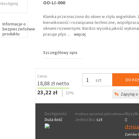
OO-LI-000
Udostępnij
Klamka przeznaczona do okien w stylu angielskim. 
kierunkowość i rozwiązania techniczne, współpracuj
Informacje o
oknami rozwiernymi. Bardzo wysoka jakość wykonan
bezpieczeństwie
produktu
pracuje płyn
...
więcej
Szczegółowy opis
Cena:
DO KO
szt
18,88 zł netto
23,22 zł
23%
%
Zapytaj o 
Dostępność:
Wysyłka
możliwa sprzedaż jednostkowa
Duża ilość
Jednostka:
szt
dzisi
Zamów t