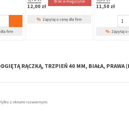
Brak w magazynie
12,00 zł
11,50 zł
%
Zapytaj o cenę dla firm
%
dla firm
Zapytaj o 
ODGIĘTĄ RĄCZKĄ, TRZPIEŃ 40 MM, BIAŁA, PRAWA 
 tylko z oknami rozwiernymi.