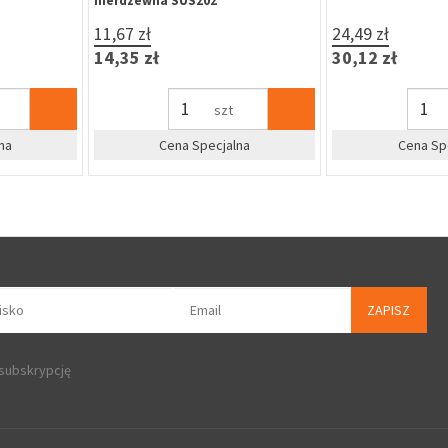
20,37 zł
20,37 zł
25,06 zł
25,06 zł
kpl
%
%
dla firm
Zapytaj o cenę dla firm
Zapytaj o 
ZAPISZ
 subskrypcję