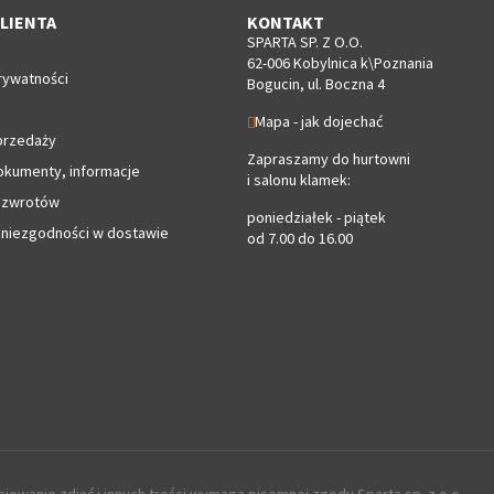
LIENTA
KONTAKT
SPARTA SP. Z O.O.
62-006 Kobylnica k\Poznania
rywatności
Bogucin, ul. Boczna 4
Mapa - jak dojechać
przedaży
Zapraszamy do hurtowni
okumenty, informacje
i salonu klamek:
 zwrotów
poniedziałek - piątek
 niezgodności w dostawie
od 7.00 do 16.00