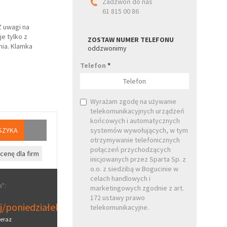
Zadzwoń do nas
61 815 00 86
Z uwagi na
e tylko z
ZOSTAW NUMER TELEFONU
ia. Klamka
oddzwonimy
Telefon
*
Wyrażam zgodę na używanie
telekomunikacyjnych urządzeń
końcowych i automatycznych
SZYKA
systemów wywołujących, w tym
otrzymywanie telefonicznych
połączeń przychodzących
cenę dla firm
inicjowanych przez Sparta Sp. z
o.o. z siedzibą w Bogucinie w
celach handlowych i
*:
marketingowych zgodnie z art.
172 ustawy prawo
aj/poniedziałek
telekomunikacyjne.
eraz