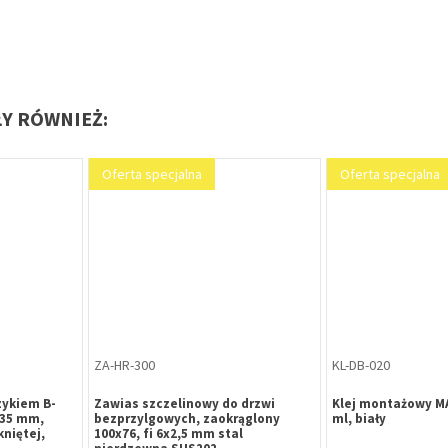
ŁY RÓWNIEŻ:
KL-BY-003
KL-BY-004
30 mm z
Klamka drzwiowa z tarczką okrągłą
Klamka drzwiowa z
723) (nośność
KL biała
WB biała