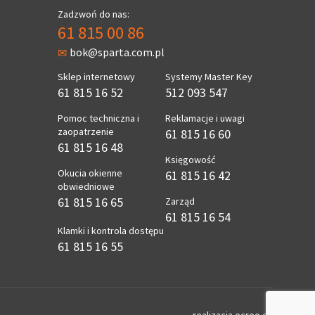
Zadzwoń do nas:
61 815 00 86
bok@sparta.com.pl
Sklep internetowy
Systemy Master Key
61 815 16 52
512 093 547
Pomoc techniczna i
Reklamacje i uwagi
zaopatrzenie
61 815 16 60
61 815 16 48
Księgowość
Okucia okienne
61 815 16 42
obwiedniowe
61 815 16 65
Zarząd
61 815 16 54
Klamki i kontrola dostępu
61 815 16 55