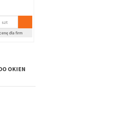
szt
cenę dla firm
(DO OKIEN