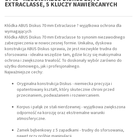
EXTRACLASSE, 5 KLUCZY NAWIERCANYCH
Kłódka ABUS Diskus 70 mm Extraclasse ? wyjątkowa ochrona dla
wymagających
Kłódka ABUS Diskus 70 mm Extraclasse to synonim niezawodnego
zabezpieczenia w nowoczesnej formie. Unikalna, dyskowa
konstrukcja ABUS Diskus sprawia, że jest niezwykle trudna do
sforsowania - idealna wszędzie tam, gdzie liczy się maksymalna
ochrona i zwiększona trwałość. To doskonały wybór zarówno do
użytku domowego, jak i profesjonalnego.
Najważniejsze cechy:
Oryginalna konstrukcja Diskus - niemiecka precyzja i
opatentowany kształt, który skutecznie chroni przed
przecinaniem, podważaniem i rozwiercaniem.
Korpus i pałąk ze stali nierdzewnej - wyjątkowa zwiększona
odporność na korozję oraz ekstremalne warunki
atmosferyczne.
Zamek bębenkowy z 5 zapadkami - trudny do sforsowania,
nawet przy próbie manipulacji.