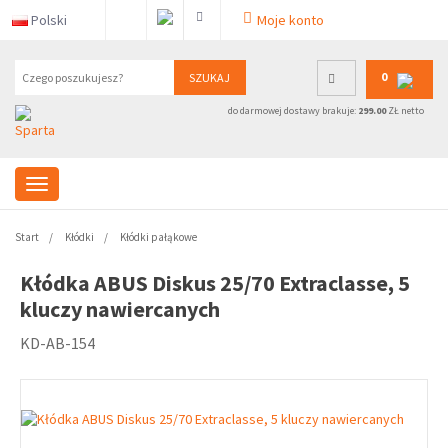
Polski
Moje konto
0
SZUKAJ
do darmowej dostawy brakuje:
299.00
ZŁ netto
Start
Kłódki
Kłódki pałąkowe
Kłódka ABUS Diskus 25/70 Extraclasse, 5
kluczy nawiercanych
KD-AB-154