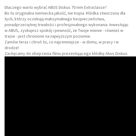
Dlaczego warto wybrać ABUS Diskus 70 mm Extraclasse?
Bo to oryginalna niemiecka jakość, nie kopia. Kłódka stworzona dla
tych, którzy oczekują maksymalnego bezpieczeństwa,
ponadprzeciętnej trwałości i profesjonalnego wykonania. Inwestując
w ABUS, zyskujesz spokój i pewność, że Twoje mienie - również w
trasie - jest chronione na najwyższym poziomie.
Zamów teraz i chroń to, co najcenniejsze - w domu, w pracy i w
drodze!
Zachęcamy do obejrzenia filmu prezentującego kłódkę Abus Diskus: