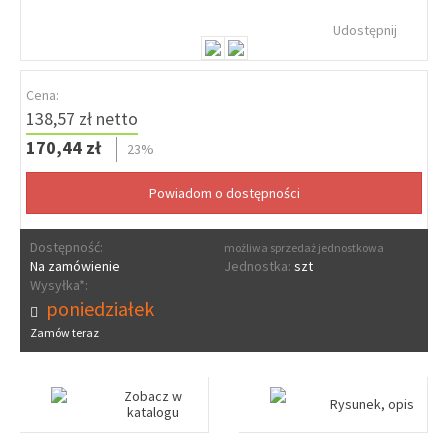
Udostępnij
Cena:
138,57 zł netto
170,44 zł
23%
Dostępność:
możliwa sprzedaż jednostkowa
Na zamówienie
Jednostka:
szt
Wysyłka*:
poniedziałek
Zamów teraz
Zobacz w
Rysunek, opis
katalogu