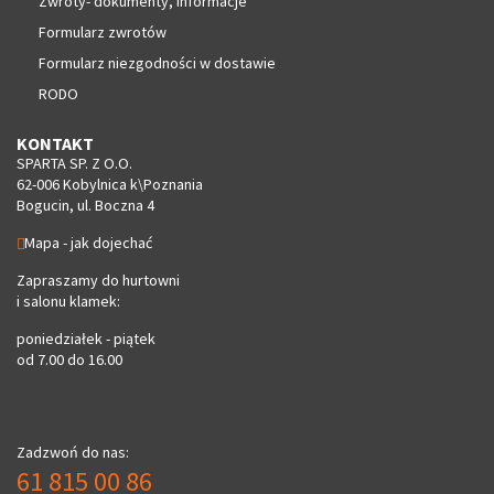
Zwroty- dokumenty, informacje
Formularz zwrotów
Formularz niezgodności w dostawie
RODO
KONTAKT
SPARTA SP. Z O.O.
62-006 Kobylnica k\Poznania
Bogucin, ul. Boczna 4
Mapa - jak dojechać
Zapraszamy do hurtowni
i salonu klamek:
poniedziałek - piątek
od 7.00 do 16.00
Zadzwoń do nas:
61 815 00 86