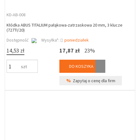
KD-AB-008
Kłódka ABUS TITALIUM pałąkowa-zatrzaskowa 20 mm, 3 klucze
(727TI/20)
Dostępność
Wysyłka*:
poniedziałek
14,53 zł
17,87 zł
23%
DO KOSZYKA
szt
%
Zapytaj o cenę dla firm