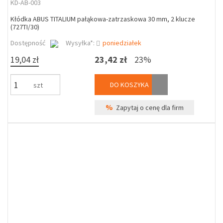
KD-AB-003
Kłódka ABUS TITALIUM pałąkowa-zatrzaskowa 30 mm, 2 klucze
(727TI/30)
Dostępność
Wysyłka*:
poniedziałek
19,04 zł
23,42 zł
23%
DO KOSZYKA
szt
%
Zapytaj o cenę dla firm