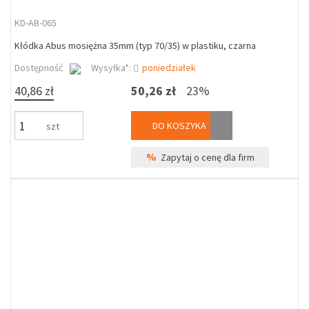
KD-AB-065
Kłódka Abus mosiężna 35mm (typ 70/35) w plastiku, czarna
Dostępność
Wysyłka*:
poniedziałek
40,86 zł
50,26 zł
23%
DO KOSZYKA
szt
%
Zapytaj o cenę dla firm