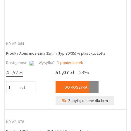
KD-AB-064
Kłódka Abus mosiężna 35mm (typ 70/35) w plastiku, żółta
Dostępność
Wysyłka*:
poniedziałek
41,52 zł
51,07 zł
23%
DO KOSZYKA
szt
%
Zapytaj o cenę dla firm
KD-AB-076