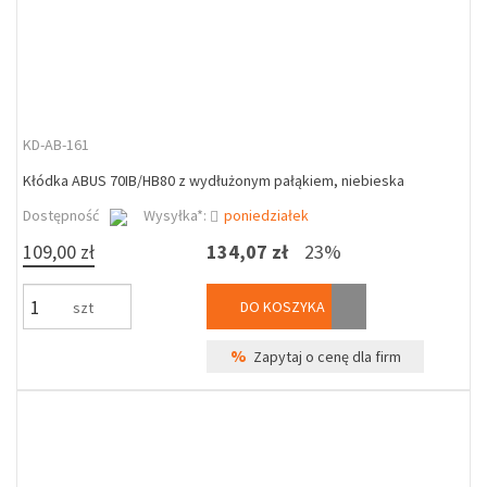
KD-AB-161
Kłódka ABUS 70IB/HB80 z wydłużonym pałąkiem, niebieska
Dostępność
Wysyłka*:
poniedziałek
109,00 zł
134,07 zł
23%
DO KOSZYKA
szt
%
Zapytaj o cenę dla firm