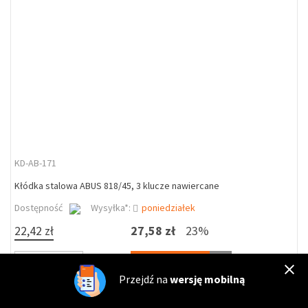
KD-AB-171
Kłódka stalowa ABUS 818/45, 3 klucze nawiercane
Dostępność
Wysyłka*:
poniedziałek
22,42 zł
27,58 zł
23%
DO KOSZYKA
szt
Przejdź na
wersję mobilną
%
Zapytaj o cenę dla firm