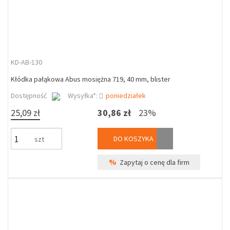
KD-AB-130
Kłódka pałąkowa Abus mosiężna 719, 40 mm, blister
Dostępność
Wysyłka*:
poniedziałek
25,09 zł
30,86 zł
23%
DO KOSZYKA
szt
%
Zapytaj o cenę dla firm