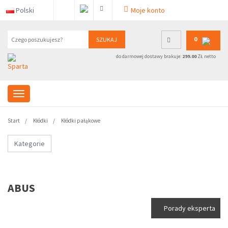
Polski
Moje konto
0
SZUKAJ
do darmowej dostawy brakuje:
299.00
ZŁ netto
Start
Kłódki
Kłódki pałąkowe
Kategorie
ABUS
Porady eksperta