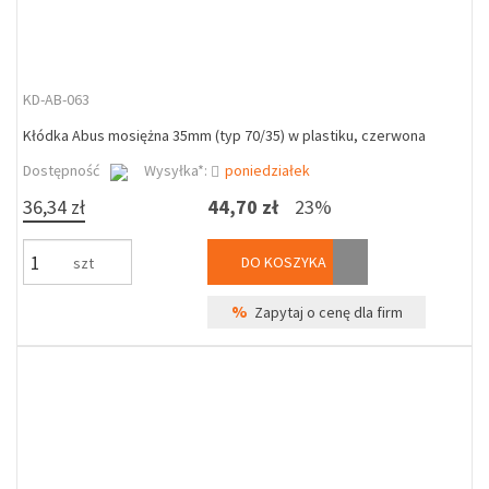
KD-AB-063
Kłódka Abus mosiężna 35mm (typ 70/35) w plastiku, czerwona
Dostępność
Wysyłka*:
poniedziałek
36,34 zł
44,70 zł
23%
DO KOSZYKA
szt
%
Zapytaj o cenę dla firm