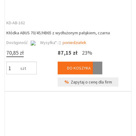
KD-AB-162
Kłódka ABUS 70/45/HB65 z wydłużonym pałąkiem, czarna
Dostępność
Wysyłka*:
poniedziałek
70,85 zł
87,15 zł
23%
DO KOSZYKA
szt
%
Zapytaj o cenę dla firm