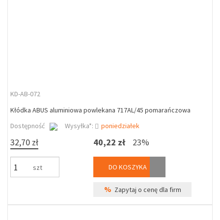
KD-AB-072
Kłódka ABUS aluminiowa powlekana 717AL/45 pomarańczowa
Dostępność
Wysyłka*:
poniedziałek
32,70 zł
40,22 zł
23%
DO KOSZYKA
szt
%
Zapytaj o cenę dla firm