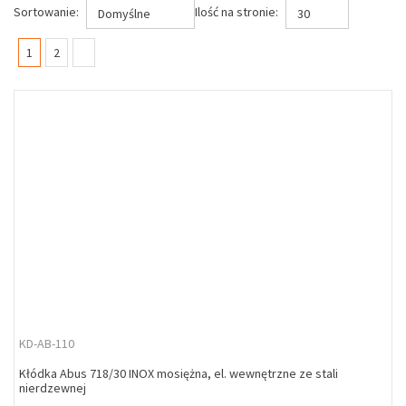
Sortowanie:
Ilość na stronie:
Domyślne
30
(current)
1
2
KD-AB-110
Kłódka Abus 718/30 INOX mosiężna, el. wewnętrzne ze stali
nierdzewnej