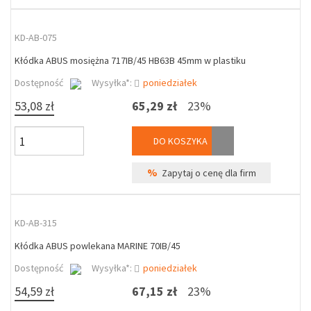
KD-AB-075
Kłódka ABUS mosiężna 717IB/45 HB63B 45mm w plastiku
Dostępność
Wysyłka*:
poniedziałek
53,08 zł
65,29 zł
23%
DO KOSZYKA
%
Zapytaj o cenę dla firm
KD-AB-315
Kłódka ABUS powlekana MARINE 70IB/45
Dostępność
Wysyłka*:
poniedziałek
54,59 zł
67,15 zł
23%