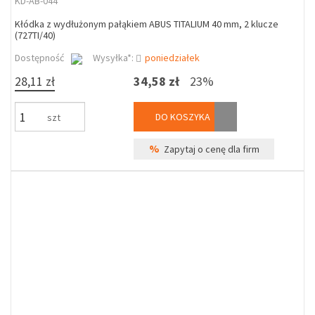
KD-AB-044
Kłódka z wydłużonym pałąkiem ABUS TITALIUM 40 mm, 2 klucze
(727TI/40)
Dostępność
Wysyłka*:
poniedziałek
28,11 zł
34,58 zł
23%
DO KOSZYKA
szt
%
Zapytaj o cenę dla firm