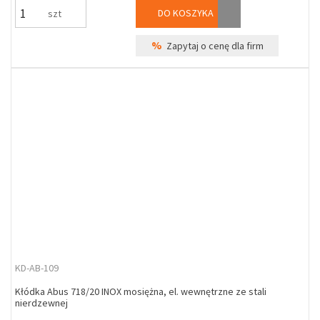
DO KOSZYKA
szt
%
Zapytaj o cenę dla firm
KD-AB-109
Kłódka Abus 718/20 INOX mosiężna, el. wewnętrzne ze stali
nierdzewnej