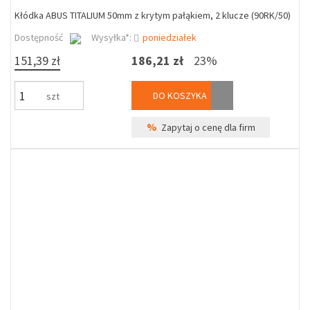
Kłódka ABUS TITALIUM 50mm z krytym pałąkiem, 2 klucze (90RK/50)
Dostępność
Wysyłka*:
poniedziałek
151,39 zł
186,21 zł
23%
DO KOSZYKA
szt
%
Zapytaj o cenę dla firm