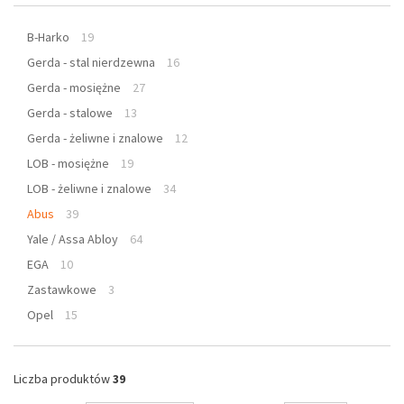
B-Harko
19
Gerda - stal nierdzewna
16
Gerda - mosiężne
27
Gerda - stalowe
13
Gerda - żeliwne i znalowe
12
LOB - mosiężne
19
LOB - żeliwne i znalowe
34
Abus
39
Yale / Assa Abloy
64
EGA
10
Zastawkowe
3
Opel
15
Liczba produktów
39