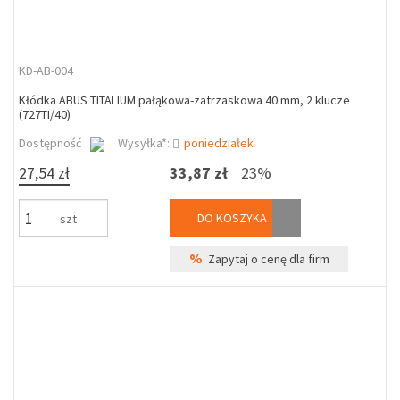
KD-AB-004
Kłódka ABUS TITALIUM pałąkowa-zatrzaskowa 40 mm, 2 klucze
(727TI/40)
Dostępność
Wysyłka*:
poniedziałek
27,54 zł
33,87 zł
23%
DO KOSZYKA
szt
%
Zapytaj o cenę dla firm