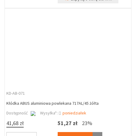
KD-AB-071
Kłódka ABUS aluminiowa powlekana 717AL/45 żółta
Dostępność
Wysyłka*:
poniedziałek
41,68 zł
51,27 zł
23%