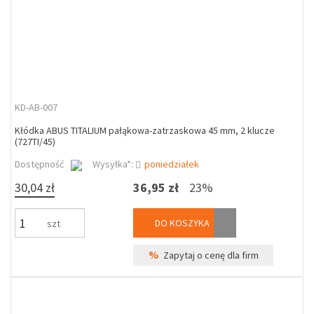
KD-AB-007
Kłódka ABUS TITALIUM pałąkowa-zatrzaskowa 45 mm, 2 klucze
(727TI/45)
Dostępność
Wysyłka*:
poniedziałek
30,04 zł
36,95 zł
23%
DO KOSZYKA
szt
%
Zapytaj o cenę dla firm