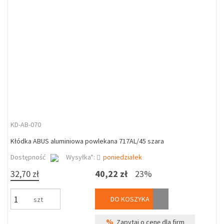
KD-AB-070
Kłódka ABUS aluminiowa powlekana 717AL/45 szara
Dostępność
Wysyłka*:
poniedziałek
32,70 zł
40,22 zł
23%
DO KOSZYKA
szt
%
Zapytaj o cenę dla firm