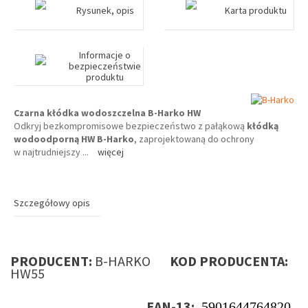
Rysunek, opis
Karta produktu
Informacje o
bezpieczeństwie
produktu
Czarna kłódka wodoszczelna B-Harko HW
Odkryj bezkompromisowe bezpieczeństwo z pałąkową
kłódką
wodoodporną HW B-Harko
, zaprojektowaną do ochrony
w najtrudniejszy
...
więcej
Szczegółowy opis
PRODUCENT:
B-HARKO
KOD PRODUCENTA:
HW55
EAN-13:
5901644764820