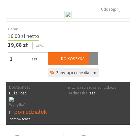
Udostępnij
Cena:
16,00 zł netto
19,68 zł
23%
DO KOSZYKA
szt
%
Zapytaj o cenę dla firm
Dostępność:
możliwa sprzedaż jednostkowa
Duża ilość
Jednostka:
szt
Wysyłka*:
poniedziałek
Zamów teraz