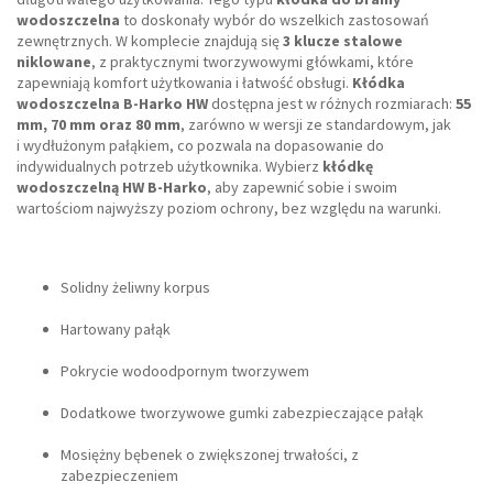
wodoszczelna
to doskonały wybór do wszelkich zastosowań
zewnętrznych. W komplecie znajdują się
3 klucze stalowe
niklowane
, z praktycznymi tworzywowymi główkami, które
zapewniają komfort użytkowania i łatwość obsługi.
Kłódka
wodoszczelna B-Harko HW
dostępna jest w różnych rozmiarach:
55
mm, 70 mm oraz 80 mm
, zarówno w wersji ze standardowym, jak
i wydłużonym pałąkiem, co pozwala na dopasowanie do
indywidualnych potrzeb użytkownika. Wybierz
kłódkę
wodoszczelną HW B-Harko
, aby zapewnić sobie i swoim
wartościom najwyższy poziom ochrony, bez względu na warunki.
Solidny żeliwny korpus
Hartowany pałąk
Pokrycie wodoodpornym tworzywem
Dodatkowe tworzywowe gumki zabezpieczające pałąk
Mosiężny bębenek o zwiększonej trwałości, z
zabezpieczeniem