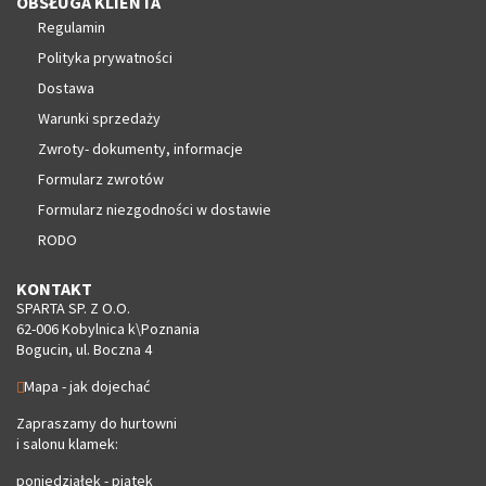
OBSŁUGA KLIENTA
Regulamin
Polityka prywatności
Dostawa
Warunki sprzedaży
Zwroty- dokumenty, informacje
Formularz zwrotów
Formularz niezgodności w dostawie
RODO
KONTAKT
SPARTA SP. Z O.O.
62-006 Kobylnica k\Poznania
Bogucin, ul. Boczna 4
Mapa - jak dojechać
Zapraszamy do hurtowni
i salonu klamek:
poniedziałek - piątek