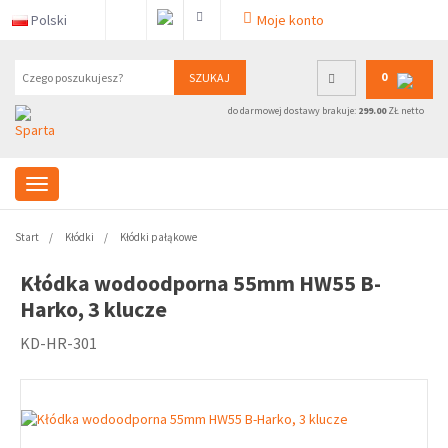
Polski
Moje konto
0
SZUKAJ
do darmowej dostawy brakuje:
299.00
ZŁ netto
Start
Kłódki
Kłódki pałąkowe
Kłódka wodoodporna 55mm HW55 B-
Harko, 3 klucze
KD-HR-301