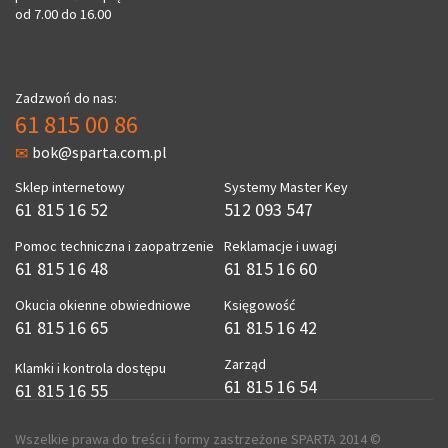
od 7.00 do 16.00
Zadzwoń do nas:
61 815 00 86
bok@sparta.com.pl
Sklep internetowy
Systemy Master Key
61 815 16 52
512 093 547
Pomoc techniczna i zaopatrzenie
Reklamacje i uwagi
61 815 16 48
61 815 16 60
Okucia okienne obwiedniowe
Księgowość
61 815 16 65
61 815 16 42
Zarząd
Klamki i kontrola dostępu
61 815 16 54
61 815 16 55
Wszelkie prawa do treści i formy zastrzeżone SPARTA 2014 ©