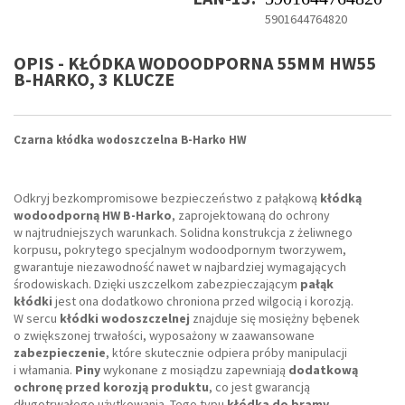
5901644764820
OPIS - KŁÓDKA WODOODPORNA 55MM HW55
B-HARKO, 3 KLUCZE
Czarna kłódka wodoszczelna B-Harko HW
Odkryj bezkompromisowe bezpieczeństwo z pałąkową
kłódką
wodoodporną HW B-Harko
, zaprojektowaną do ochrony
w najtrudniejszych warunkach. Solidna konstrukcja z żeliwnego
korpusu, pokrytego specjalnym wodoodpornym tworzywem,
gwarantuje niezawodność nawet w najbardziej wymagających
środowiskach. Dzięki uszczelkom zabezpieczającym
pałąk
kłódki
jest ona dodatkowo chroniona przed wilgocią i korozją.
W sercu
kłódki wodoszczelnej
znajduje się mosiężny bębenek
o zwiększonej trwałości, wyposażony w zaawansowane
zabezpieczenie
, które skutecznie odpiera próby manipulacji
i włamania.
Piny
wykonane z mosiądzu zapewniają
dodatkową
ochronę przed korozją produktu
, co jest gwarancją
długotrwałego użytkowania. Tego typu
kłódka do bramy