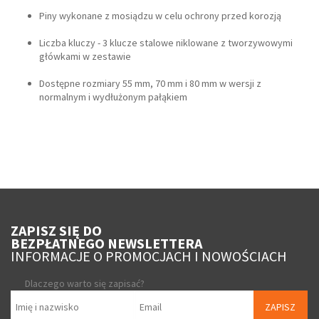
Piny wykonane z mosiądzu w celu ochrony przed korozją
Liczba kluczy - 3 klucze stalowe niklowane z tworzywowymi
główkami w zestawie
Dostępne rozmiary 55 mm, 70 mm i 80 mm w wersji z
normalnym i wydłużonym pałąkiem
ZAPISZ SIĘ DO
BEZPŁATNEGO NEWSLETTERA
INFORMACJE O PROMOCJACH I NOWOŚCIACH
Dlaczego warto się zapisać?
ZAPISZ