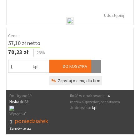
Udostępnij
Cena:
57,10 zł netto
70,23 zł
23%
DO KOSZYKA
kpl
%
Zapytaj o cenę dla firm
Dostępność:
Ilość w opakowaniu:
4
Niska ilość
możliwa sprzedaż jednostkowa
Jednostka:
kpl
Wysyłka*:
poniedziałek
Zamów teraz