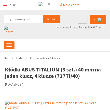
Polski
Moje konto
0
SZUKAJ
do darmowej dostawy brakuje:
299.00
ZŁ netto
Start
Kłódki
Kłódki w systemie 1-klucza
Kłódki ABUS TITALIUM (3 szt.) 40 mm na
jeden klucz, 4 klucze (727TI/40)
KD-AB-034