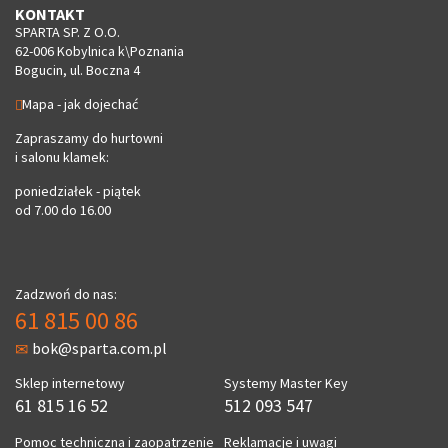
KONTAKT
SPARTA SP. Z O.O.
62-006 Kobylnica k\Poznania
Bogucin, ul. Boczna 4
Mapa - jak dojechać
Zapraszamy do hurtowni
i salonu klamek:
poniedziałek - piątek
od 7.00 do 16.00
Zadzwoń do nas:
61 815 00 86
bok@sparta.com.pl
Sklep internetowy
Systemy Master Key
61 815 16 52
512 093 547
Pomoc techniczna i zaopatrzenie
Reklamacje i uwagi