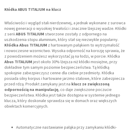
Kłódka ABUS TITALIUM na klucz
Właściwości i wygląd stali nierdzewnej, a jednak wykonane z surowca
nowej generacji o wysokiej trwałości i znacznie lżejszej wadze. Kłódki
z serii
ABUS TITALIUM
stworzone zostały z odpornego na
uszkodzenia stopu aluminium, który stał się niezwykle popularny.
Kłódka Abus TITALIUM
z hartowanym pałąkiem to wytrzymałość
i nowoczesne wzornictwo. Wysoka odporność na korozję sprawia, że
z powodzeniem możesz wykorzystać ją na łodzi, w porcie. Kłódka
Abus TITALIUM
jest około 30% lżejsza niż kłódki mosiężne, przy
dokładnie tym samym poziomie bezpieczeństwa. Tą kłódką
spokojnie zabezpieczysz cenne dla ciebie przedmioty. Kłódka
posiada silny korpus i hartowane jarzmo stalowe, które zabezpiecza
przed rdzą. Produkt zamykany jest na
klucz ze zwiększoną
odpornością na manipulację
, co daje zwiększone poczucie
bezpieczeństwa. Kłódka jest także dostępna w systemie jednego
klucza, który doskonale sprawdza się w domach oraz większych
obiektach komercyjnych.
Automatyczne nastawianie pałąka przy zamykaniu kłódki-