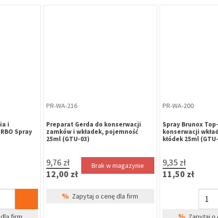
PR-WA-216
PR-WA-200
a i
Preparat Gerda do konserwacji
Spray Brunox Top-
URBO Spray
zamków i wkładek, pojemność
konserwacji wkła
25ml (GTU-03)
kłódek 25ml (GTU-
9,76 zł
9,35 zł
Brak w magazynie
12,00 zł
11,50 zł
%
Zapytaj o cenę dla firm
%
dla firm
Zapytaj o 