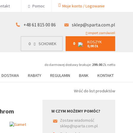
KOSZYK
ntakt
Pomoc
Moje konto / Logowanie
0
15 00 86
0
SCHOWEK
0,00 ZŁ
+48 61 815 00 86
sklep@sparta.com.pl
import zamówień
KOSZYK
0
0
SCHOWEK
0,00 ZŁ
do darmowej dostawy brakuje:
299.00
ZŁ netto
DOSTAWA
RABATY
REGULAMIN
BANK
KONTAKT
Wróć do list produktów
chrom
W CZYM MOŻEMY POMÓC?
Zostaw wiadomość
sklep@sparta.com.pl