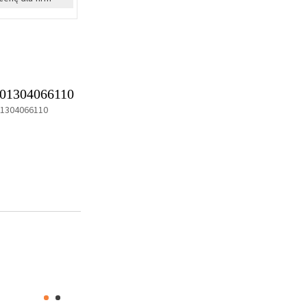
01304066110
01304066110