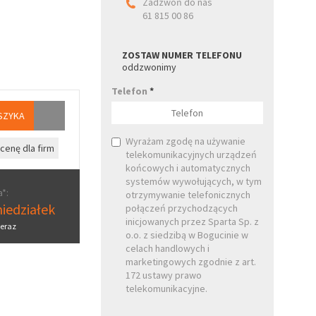
Zadzwoń do nas
61 815 00 86
ZOSTAW NUMER TELEFONU
oddzwonimy
Telefon
*
SZYKA
Wyrażam zgodę na używanie
cenę dla firm
telekomunikacyjnych urządzeń
końcowych i automatycznych
systemów wywołujących, w tym
*:
otrzymywanie telefonicznych
iedziałek
połączeń przychodzących
inicjowanych przez Sparta Sp. z
eraz
o.o. z siedzibą w Bogucinie w
celach handlowych i
marketingowych zgodnie z art.
172 ustawy prawo
telekomunikacyjne.