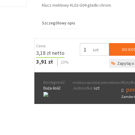
Klucz meblowy KL02-G04 gładki chrom.
Szczegółowy opis
Cena:
DO KO
szt
3,18 zł netto
3,91 zł
23%
%
Zapytaj o 
Dostępność:
Wysyłka
możliwa sprzedaż jednostkowa
Duża ilość
Jednostka:
szt
pon
Zamów t