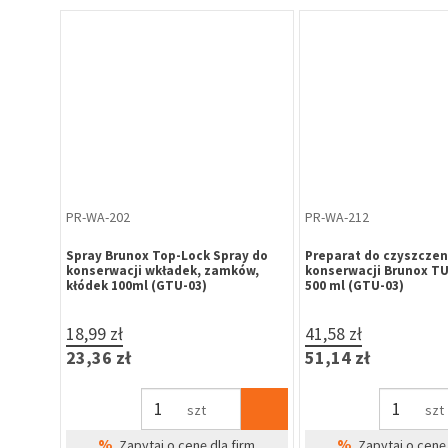
PR-WA-202
PR-WA-212
ay do
Spray Brunox Top-Lock Spray do
Preparat do czyszczeni
ów,
konserwacji wkładek, zamków,
konserwacji Brunox T
kłódek 100ml (GTU-03)
500 ml (GTU-03)
18,99 zł
41,58 zł
23,36 zł
51,14 zł
szt
szt
%
%
irm
Zapytaj o cenę dla firm
Zapytaj o cenę 