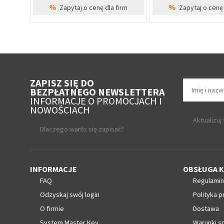
%
%
irm
Zapytaj o cenę dla firm
Zapytaj o cenę 
ZAPISZ SIĘ DO
BEZPŁATNEGO NEWSLETTERA
INFORMACJE O PROMOCJACH I
NOWOŚCIACH
Aktualizuj
Dlaczego warto się zapisać?
INFORMACJE
OBSŁUGA K
FAQ
Regulamin
Odzyskaj swój login
Polityka p
O firmie
Dostawa
System Master Key
Warunki s