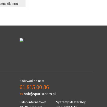
%
%
cenę dla firm
Zapytaj o cenę dla firm
Zapyta
Zadzwoń do nas:
61 815 00 86
bok@sparta.com.pl
Sklep internetowy
Systemy Master Key