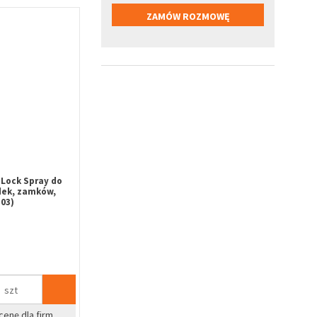
Lock Spray do
dek, zamków,
03)
szt
cenę dla firm