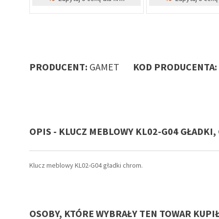
PRODUCENT:
GAMET
KOD PRODUCENTA:
OPIS - KLUCZ MEBLOWY KL02-G04 GŁADKI
ay do
ów,
Klucz meblowy KL02-G04 gładki chrom.
OSOBY, KTÓRE WYBRAŁY TEN TOWAR KUPI