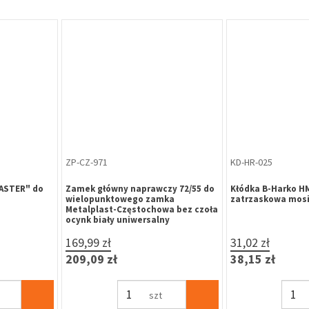
KL-HR-011
KL-HR-013
 mm
Klucz surowy do kłódek B-Harko
Klucz surowy do k
yczna stal
mosiężnych i stalowych, 30mm i
mosiężnych i stal
40mm
mm
1,47 zł
1,85 zł
1,81 zł
2,28 zł
szt