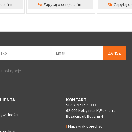
%
%
dla firm
Zapytaj o cenę dla firm
Zapytaj o 
ZAPISZ
 subskrypcję
LIENTA
KONTAKT
SPARTA SP. Z O.O.
62-006 Kobylnica k\Poznania
rywatności
Bogucin, ul. Boczna 4
Mapa - jak dojechać
przedaży