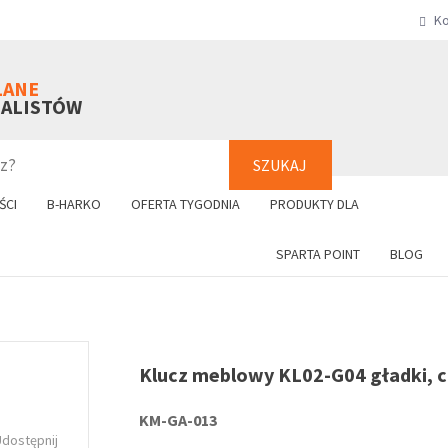
Ko
SZUKAJ
+48 61 8
LANE
NALISTÓW
SZUKAJ
ŚCI
B-HARKO
OFERTA TYGODNIA
PRODUKTY DLA
SPARTA POINT
BLOG
Klucz meblowy KL02-G04 gładki, 
KM-GA-013
Udostępnij