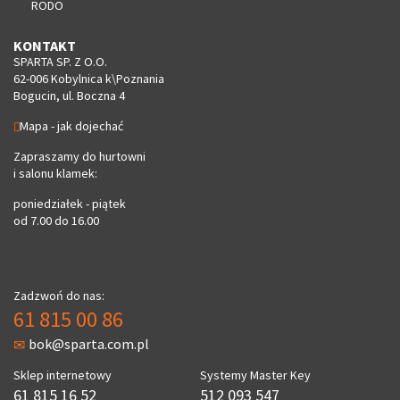
RODO
KONTAKT
SPARTA SP. Z O.O.
62-006 Kobylnica k\Poznania
Bogucin, ul. Boczna 4
Mapa - jak dojechać
Zapraszamy do hurtowni
i salonu klamek:
poniedziałek - piątek
od 7.00 do 16.00
Zadzwoń do nas:
61 815 00 86
bok@sparta.com.pl
Sklep internetowy
Systemy Master Key
61 815 16 52
512 093 547