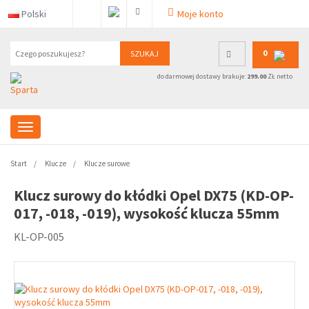
Polski
Moje konto
0
SZUKAJ
do darmowej dostawy brakuje:
299.00
ZŁ netto
Start
Klucze
Klucze surowe
Klucz surowy do kłódki Opel DX75 (KD-OP-
017, -018, -019), wysokość klucza 55mm
KL-OP-005