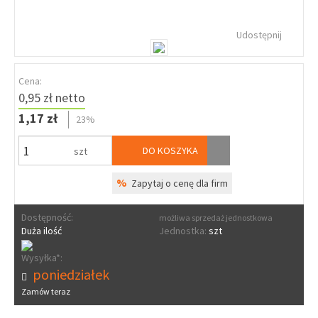
Udostępnij
Cena:
0,95 zł netto
1,17 zł
23%
DO KOSZYKA
szt
%
Zapytaj o cenę dla firm
Dostępność:
możliwa sprzedaż jednostkowa
Duża ilość
Jednostka:
szt
Wysyłka*:
poniedziałek
Zamów teraz